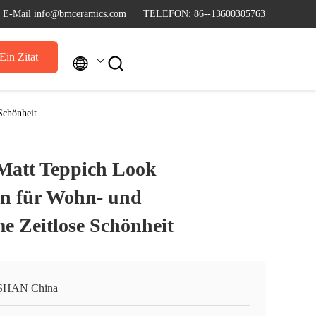
E-Mail info@bmceramics.com
TELEFON: 86--13600305763
Ein Zitat


Schönheit
att Teppich Look
sen für Wohn- und
e Zeitlose Schönheit
SHAN China