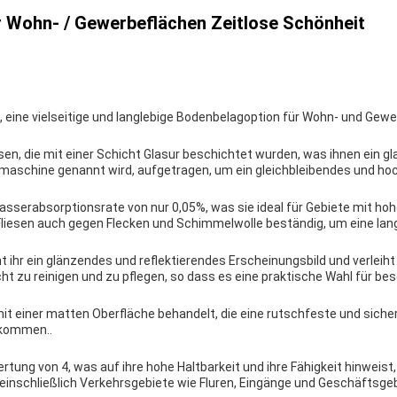
r Wohn- / Gewerbeflächen Zeitlose Schönheit
n, eine vielseitige und langlebige Bodenbelagoption für Wohn- und Gew
sen, die mit einer Schicht Glasur beschichtet wurden, was ihnen ein gl
rmmaschine genannt wird, aufgetragen, um ein gleichbleibendes und hoch
asserabsorptionsrate von nur 0,05%, was sie ideal für Gebiete mit h
iesen auch gegen Flecken und Schimmelwolle beständig, um eine lang
eiht ihr ein glänzendes und reflektierendes Erscheinungsbild und verle
ht zu reinigen und zu pflegen, so dass es eine praktische Wahl für be
mit einer matten Oberfläche behandelt, die eine rutschfeste und siche
ekommen..
rtung von 4, was auf ihre hohe Haltbarkeit und ihre Fähigkeit hinwei
einschließlich Verkehrsgebiete wie Fluren, Eingänge und Geschäftsge