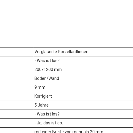
Verglaserte Porzellanfliesen
- Was ist los?
200x1200 mm
Boden/Wand
9 mm
Korrigiert
5 Jahre
- Was ist los?
- Ja, das ist es.
mit einer Breite von mehr als 20 mm