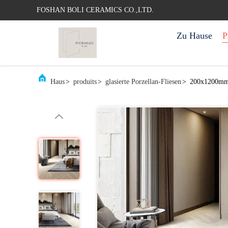
FOSHAN BOLI CERAMICS CO.,LTD.
Zu Hause
P
Haus
>
produits
>
glasierte Porzellan-Fliesen
>
200x1200mm M