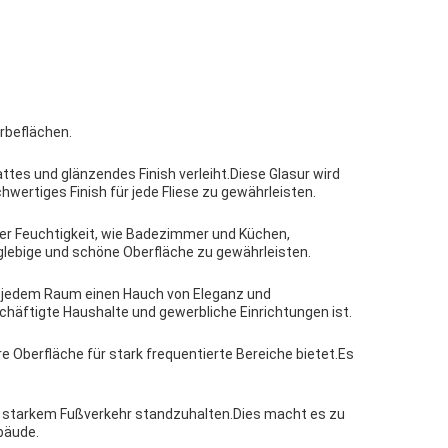
erbeflächen.
attes und glänzendes Finish verleiht.Diese Glasur wird
wertiges Finish für jede Fliese zu gewährleisten.
oher Feuchtigkeit, wie Badezimmer und Küchen,
lebige und schöne Oberfläche zu gewährleisten.
iht jedem Raum einen Hauch von Eleganz und
schäftigte Haushalte und gewerbliche Einrichtungen ist.
re Oberfläche für stark frequentierte Bereiche bietet.Es
st, starkem Fußverkehr standzuhalten.Dies macht es zu
bäude.