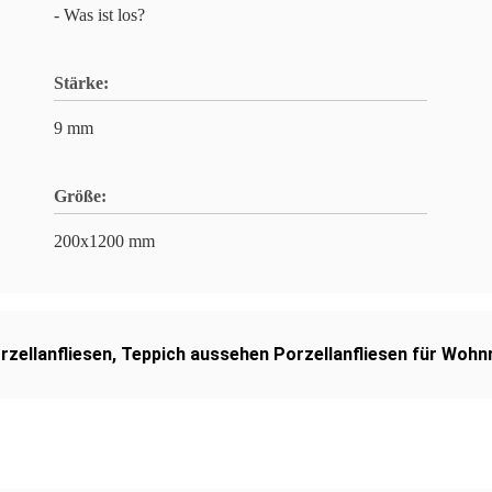
- Was ist los?
Stärke:
9 mm
Größe:
200x1200 mm
zellanfliesen
,
Teppich aussehen Porzellanfliesen für Woh