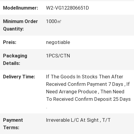
Modellnummer:
W2-VG122806651D
WERKSBESICHTIGUNG
Minimum Order
1000㎡
Quantity:
QUALITÄTSKONTROLLE
Preis:
negotiable
KONTAKT
Packaging
1PCS/CTN
Details:
MIT
Delivery Time:
If The Goods In Stocks Then After
UNS
Received Confirm Payment 7 Days , If
Need Arrange Produce , Then Need
To Received Confirm Deposit 25 Days
BITTE UM
.
EIN
Payment
Irreverable L/C At Sight , T/T
ANGEBOT
Terms: