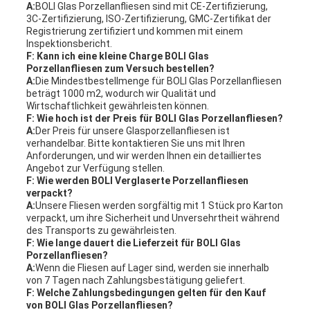
A:
BOLI Glas Porzellanfliesen sind mit CE-Zertifizierung,
3C-Zertifizierung, ISO-Zertifizierung, GMC-Zertifikat der
Registrierung zertifiziert und kommen mit einem
Inspektionsbericht.
F: Kann ich eine kleine Charge BOLI Glas
Porzellanfliesen zum Versuch bestellen?
A:
Die Mindestbestellmenge für BOLI Glas Porzellanfliesen
beträgt 1000 m2, wodurch wir Qualität und
Wirtschaftlichkeit gewährleisten können.
F: Wie hoch ist der Preis für BOLI Glas Porzellanfliesen?
A:
Der Preis für unsere Glasporzellanfliesen ist
verhandelbar. Bitte kontaktieren Sie uns mit Ihren
Anforderungen, und wir werden Ihnen ein detailliertes
Angebot zur Verfügung stellen.
F: Wie werden BOLI Verglaserte Porzellanfliesen
verpackt?
A:
Unsere Fliesen werden sorgfältig mit 1 Stück pro Karton
verpackt, um ihre Sicherheit und Unversehrtheit während
des Transports zu gewährleisten.
F: Wie lange dauert die Lieferzeit für BOLI Glas
Porzellanfliesen?
A:
Wenn die Fliesen auf Lager sind, werden sie innerhalb
von 7 Tagen nach Zahlungsbestätigung geliefert.
F: Welche Zahlungsbedingungen gelten für den Kauf
von BOLI Glas Porzellanfliesen?