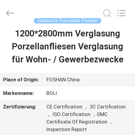
2026
FOSHAN
BOLI
CERAMICS
Glasierte Porzellan-Fliesen
CO.,LTD..
All
1200*2800mm Verglasung
ZU
Rights
Reserved.
Porzellanfliesen Verglasung
HAUSE
für Wohn- / Gewerbezwecke
PRODUKTE
Place of Origin:
FOSHAN China
VIDEOS
Markenname:
BOLI
Zertifizierung:
CE Certification ， 3C Certification
ÜBER
， ISO Certification ，GMC
Certificate Of Registration ，
UNS
Inspection Report