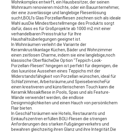
Wohnkomplex entwirft, ein Hausbesitzer, der seinen
Wohnraum renovieren möchte, oder ein Bauunternehmer,
der eine zuverlässige und langlebige Fliesenlösung
sucht,BOLI's Glas Porzellanfliesen zeichnen sich als ideale
Wahl ausDie Mindestbestellmenge des Produkts sorgt
dafür, dass es für Großprojekte ab 1000 m2 mit einer
verhandelbaren Preisstruktur für Ihre
Haushaltsüberlegungen geeignet ist.
In Wohnräumen verleiht die Variante der
Keramikrustikanlage Küchen, Bäder und Wohnzimmer
einen zeitlosen Charme, indem sie eine langlebige,noch
klassische OberflächeDie Option "Teppich-Look-
Porzellan-Fliesen" hingegen ist perfekt für diejenigen, die
das luxuriöse Aussehen eines Teppichs mit der
Widerstandsfähigkeit von Porzellan wünschen, ideal für
Schlafzimmer, Arbeitsräume,und SpeisebereicheFür
einen kreativeren und künstlerischeren Touch kann die
Keramik Mosaikfliese in Pools, Spas und als Feature-
Wände verwendet werden, die endlose
Designmöglichkeiten und einen Hauch von persönlichem
Flair bieten.
In Geschäftsräumen wie Hotels, Restaurants und
Einkaufszentren erfüllen BOLI-Fliesen die strengen
Anforderungen des starken Fußgängerverkehrs und
bewahren gleichzeitig ihren Glanz und ihre Integrität.Die