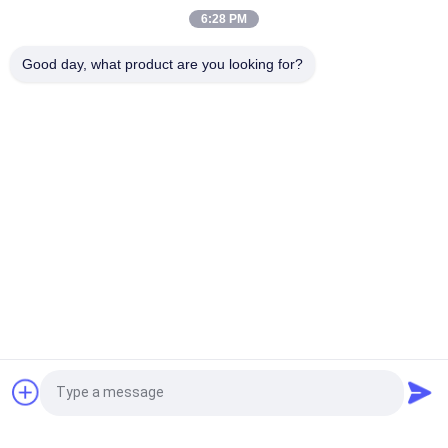
Oberflächen mit geringer Wasserabsorption PEI 4
6:28 PM
Weiße Glasfliesen Maschine Vollkörper Porzellanfliesen Matte
Good day, what product are you looking for?
Finish Mit 0,05% Wasserabsorption
Beliebte Kategorien
Alle
Glasierte Porzellan-
Steinblick-Porzellan-
Fliesen
Fliese
Moderne Porzellan-
Marmorblick-
Fliese
Porzellan-Fliese
Hölzerne 
Teppich-Blick-
Effektporzellanfliesen
Porzellan-Fliese
Zement-Blick-
Fliese Des 
Fordern Sie ein Angebot
Porzellan-Fliese
Porzellans 24x24