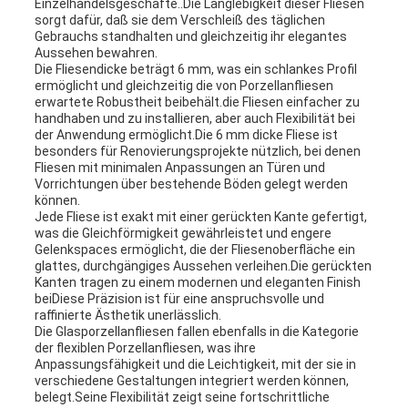
Einzelhandelsgeschäfte..Die Langlebigkeit dieser Fliesen
sorgt dafür, daß sie dem Verschleiß des täglichen
Gebrauchs standhalten und gleichzeitig ihr elegantes
Aussehen bewahren.
Die Fliesendicke beträgt 6 mm, was ein schlankes Profil
ermöglicht und gleichzeitig die von Porzellanfliesen
erwartete Robustheit beibehält.die Fliesen einfacher zu
handhaben und zu installieren, aber auch Flexibilität bei
der Anwendung ermöglicht.Die 6 mm dicke Fliese ist
besonders für Renovierungsprojekte nützlich, bei denen
Fliesen mit minimalen Anpassungen an Türen und
Vorrichtungen über bestehende Böden gelegt werden
können.
Jede Fliese ist exakt mit einer gerückten Kante gefertigt,
was die Gleichförmigkeit gewährleistet und engere
Gelenkspaces ermöglicht, die der Fliesenoberfläche ein
glattes, durchgängiges Aussehen verleihen.Die gerückten
Kanten tragen zu einem modernen und eleganten Finish
beiDiese Präzision ist für eine anspruchsvolle und
raffinierte Ästhetik unerlässlich.
Die Glasporzellanfliesen fallen ebenfalls in die Kategorie
der flexiblen Porzellanfliesen, was ihre
Anpassungsfähigkeit und die Leichtigkeit, mit der sie in
verschiedene Gestaltungen integriert werden können,
belegt.Seine Flexibilität zeigt seine fortschrittliche