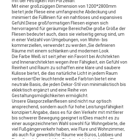
mit der Festigkeit von Porzellan.
Mit einer großzügigen Dimension von 1200*2800mm
bietet jede Fliese eine umfangreiche Abdeckung und
minimiert die Fülllinien für ein nahtloses und expansives
Gefühl.Diese großformatigen Fliesen eignen sich
hervorragend für geräumige BereicheDie große Größe der
Fliesen bedeutet auch, dass sie vielseitig genug sind, um
in einer Vielzahl von Umgebungen, von Wohn- bis
kommerziellen, verwendet zu werden.,Sie definieren
Räume mit einem schlanken und modernen Look.
Die Farbe Weiß ist seit jeher ein Favorit bei Architekten
und Innenarchitekten wegen ihrer Fähigkeit, ein Gefühl von
Reinheit und Raum zu schaffen.eine klare und saubere
Kulisse bietet, die das natürliche Licht in jedem Raum
verbessertDer leuchtende weiße Farbton bietet eine
neutrale Basis, die jeden Dekor-Stil von minimalistisch bis
eklektisch ergänzt und eine Reihe von
Gestaltungsmöglichkeiten ermöglicht.
Unsere Glasporzellanfliesen sind nicht nur optisch
ansprechend, sondern auch für hohe Leistungsfähigkeit
konzipiert.Angabe, dass es für den Verkehr mit mittlerer
bis schwerer Bewegung geeignet istDies macht es zu
einer ausgezeichneten Wahl sowohl für Wohngebiete, die
viel Fußgängerverkehr haben, wie Flure und Wohnzimmer,
als auch für gewerbliche Räume wie Büros, Lobbies und