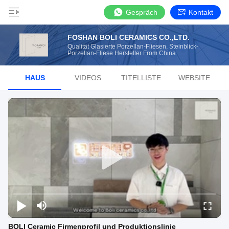
Gespräch
Kontakt
FOSHAN BOLI CERAMICS CO.,LTD.
Qualität Glasierte Porzellan-Fliesen, Steinblick-
Porzellan-Fliese Hersteller From China
HAUS
VIDEOS
TITELLISTE
WEBSITE
BOLI Ceramic Firmenprofil und Produktionslinie