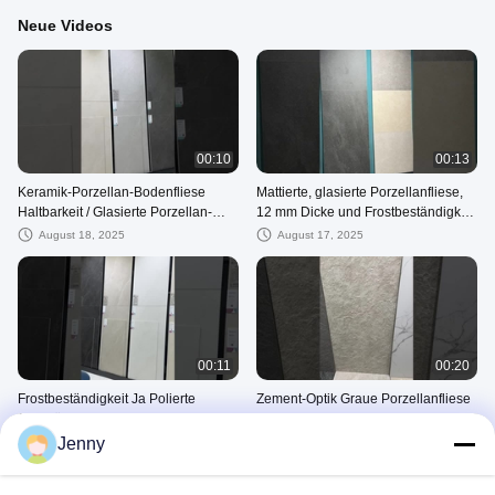
Neue Videos
00:10
00:13
Keramik-Porzellan-Bodenfliese
Mattierte, glasierte Porzellanfliese,
Haltbarkeit / Glasierte Porzellan-
12 mm Dicke und Frostbeständigkeit
Wandfliese 12mm dick
garantiert
August 18, 2025
August 17, 2025
00:11
00:20
Frostbeständigkeit Ja Polierte
Zement-Optik Graue Porzellanfliese
Oberfläche Glasierte Porzellanfliese
mit PEI-Abriebklasse 4 Moderne
für strapazierfähigen Bodenbelag
Bodenfliese Outdoor
Jenny
August 16, 2025
August 16, 2025
Andere Videos