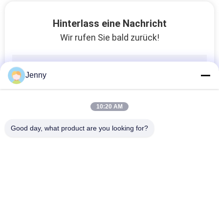
Kalkstein-Effekt-Porzellan deckt umweltfreundliche feine Luft-Durchlässigkeit mit Ziegeln
Hinterlass eine Nachricht
Blaue Schiefer-Stein-Blick-Fliesen für Boden/Marmor schauen Keramikziegel-hohe Präzision
Wir rufen Sie bald zurück!
Naturstein-Blick-Porzellan-Porzellan Fliese/60x60 deckt Grad AAA 20 Millimeter mit Ziegeln
Wärmedämmungs-Stein-Blick-Porzellan-Fliesen-Absorptions-Rate kleiner als 0,05%
Graues Steinblick-Porzellan-Fliesen-/Stein-Effekt-Porzellan-Bodenfliese-Antibakterielles
Jenny
Glasig-glänzende Steineffekt-Porzellan-Küchen-Bodenfliese-konkave konvexe Muster-Oberfläche
Nicht Fliesen des Beleg-Stein-Blick-Porzellan-Porzellan-Fliese/600x600 auf Wänden
10:20 AM
Innensteingrößen-Wärmedämmung der blick-Porzellan-Fliesen-600*600 300x300 Millimeter
Zement-Ziegelstein glasig-glänzende Porzellan-Fliesen-säurebeständige Tür-Boden-Versorgung im Freien
Good day, what product are you looking for?
Innensteingrößen-Kompressions-Widerstand der blick-Porzellan-Fliesen-600*600 Millimeter
Blick-Porzellan-Fliese des Stein-60*60/keramische Steinblick-Fliese säurebeständig
Beliebte Kategorien
Alle
Glasierte Porzellan-
Steinblick-Porzellan-