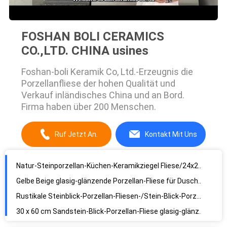
FOSHAN BOLI CERAMICS
CO.,LTD. CHINA usines
Foshan-boli Keramik Co, Ltd.-Erzeugnis die
Porzellanfliese der hohen Qualität und
Verkauf inländisches China und an Bord.
Grau glasierte Polierporzellan-Fliese 600*1200/Marmor-Blick-Bodenfliese
Firma haben über 200 Menschen.
Natur-Steinporzellan-Küchen-Keramikziegel Fliese/24x24 CER Zertifikat
Gelbe Beige glasig-glänzende Porzellan-Fliese für Duschelegante rustikale Wand-Dekoration
Ruf Jetzt An.
Kontakt Mit Uns
Rustikale Steinblick-Porzellan-Fliesen-/Stein-Blick-Porzellan-Bodenfliese 600*600mm
30 x 60 cm Sandstein-Blick-Porzellan-Fliese glasig-glänzende Baumaterial-Unterstützung
Steinblick-Porzellan-Fliese im Freien/Mattporzellan-Fliese säurebeständig
60 x 60 cm der Stein-Blick-Badezimmer deckt Absorptions-Rate weniger als 0,05% mit Ziegeln
Hellgraue hohe Härte der Naturstein-Effekt-Porzellan-Bodenfliese-10Mm
Hellgraue keramische Steinfliese 300x600 Millimeter stark kondensieren den beständigen Kratzer