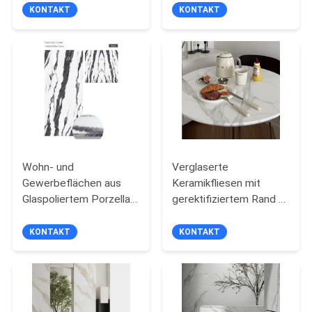
Perfekte Wahl
entwickelt für
KONTAKT
KONTAKT
Langlebige Oberfläche
langlebige Leistung und
Ideal für Großprojekte
stilvolle moderne
Badezimmeranwendungen
Wohn- und
Verglaserte
Gewerbeflächen aus
Keramikfliesen mit
Glaspoliertem Porzellan
gerektifiziertem Rand -
mit Frostbeständigkeit
Frostfest mit PEI-
Klassifizierung 4
KONTAKT
KONTAKT