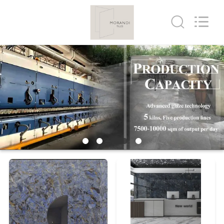
FOSHAN
BOLI
CERAMICS
CO.,LTD..
All
Rights
Reserved.
ZU
HAUSE
PRODUKTE
VIDEOS
ÜBER
UNS
WERKSBESICHTIGUNG