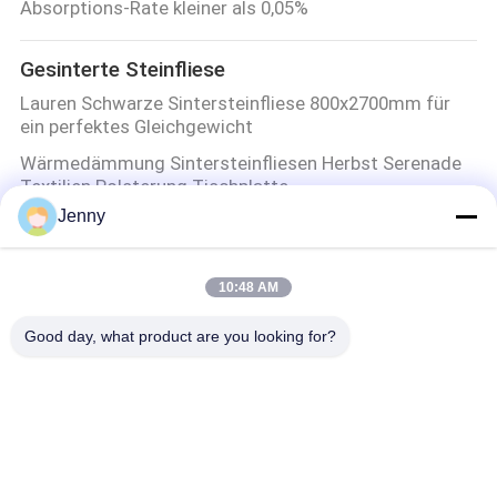
Absorptions-Rate kleiner als 0,05%
Gesinterte Steinfliese
Lauren Schwarze Sintersteinfliese 800x2700mm für
ein perfektes Gleichgewicht
Wärmedämmung Sintersteinfliesen Herbst Serenade
Textilien Polsterung Tischplatte
Jenny
Reise durch die Meere Sintersteinfliesen Dekorative
Akzente Matt Finish
Säurebeständige Sintersteinfliesen Tinte Waschen
10:48 AM
Weiß Raffinierte Textur Saubere Linien
Good day, what product are you looking for?
glasierte Porzellan-Fliesen
Weiße Glaskeramikfliesen 12 mm für Wohn- und
Gewerbeflächen
Steinblick-Porzellan-Fliese