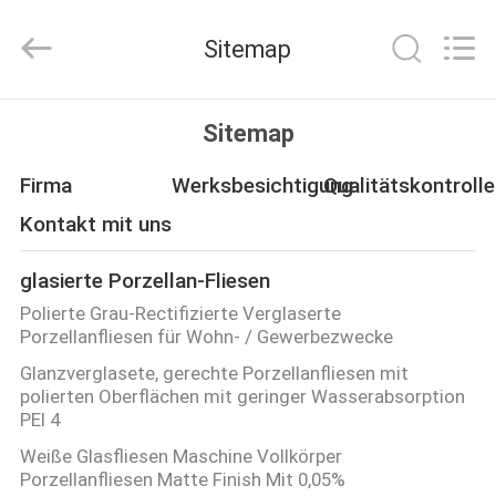
FOSHAN
BOLI
CERAMICS
Sitemap
CO.,LTD..
All
Rights
Reserved.
ZU
Sitemap
HAUSE
Firma
Werksbesichtigung
Qualitätskontrolle
PRODUKTE
Kontakt mit uns
glasierte Porzellan-Fliesen
VIDEOS
Polierte Grau-Rectifizierte Verglaserte
Porzellanfliesen für Wohn- / Gewerbezwecke
ÜBER
Glanzverglasete, gerechte Porzellanfliesen mit
polierten Oberflächen mit geringer Wasserabsorption
UNS
PEI 4
Weiße Glasfliesen Maschine Vollkörper
WERKSBESICHTIGUNG
Porzellanfliesen Matte Finish Mit 0,05%