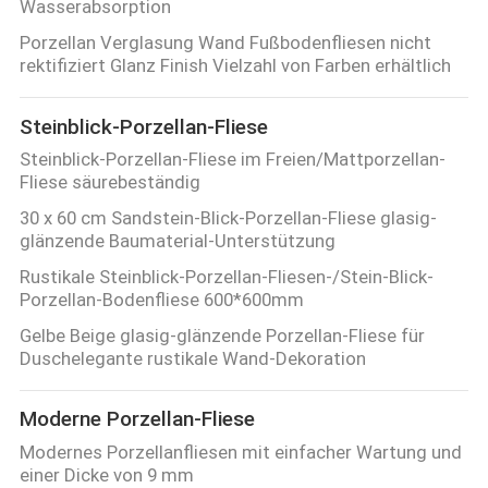
Wasserabsorption
QUALITÄTSKONTROLLE
Porzellan Verglasung Wand Fußbodenfliesen nicht
rektifiziert Glanz Finish Vielzahl von Farben erhältlich
KONTAKT
Steinblick-Porzellan-Fliese
MIT
Steinblick-Porzellan-Fliese im Freien/Mattporzellan-
Fliese säurebeständig
UNS
30 x 60 cm Sandstein-Blick-Porzellan-Fliese glasig-
glänzende Baumaterial-Unterstützung
BITTE UM
Rustikale Steinblick-Porzellan-Fliesen-/Stein-Blick-
EIN
Porzellan-Bodenfliese 600*600mm
ANGEBOT
Gelbe Beige glasig-glänzende Porzellan-Fliese für
Duschelegante rustikale Wand-Dekoration
SITEMAP
Moderne Porzellan-Fliese
Modernes Porzellanfliesen mit einfacher Wartung und
DATENSCHUTZRICHTLINIE
einer Dicke von 9 mm