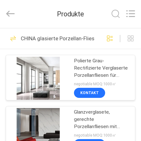
FOSHAN
BOLI
CERAMICS
Produkte
CO.,LTD..
All
Rights
Reserved.
ZU
475
CHINA glasierte Porzellan-Fliesen
HAUSE
glasierte Porzellan-
Fliesen
Polierte Grau-
PRODUKTE
Rectifizierte Verglaserte
Porzellanfliesen für
VIDEOS
Wohn- / Gewerbezwecke
negotiable MOQ:1000㎡
KONTAKT
39
ÜBER
Steinblick-Porzellan-
Glanzverglasete,
UNS
gerechte
Fliese
Porzellanfliesen mit
WERKSBESICHTIGUNG
polierten Oberflächen mit
negotiable MOQ:1000㎡