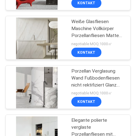
geringer
KONTAKT
Wasserabsorption PEI 4
QUALITÄTSKONTROLLE
Weiße Glasfliesen
115
Maschine Vollkörper
KONTAKT
Porzellanfliesen Matte
Moderne Porzellan-
MIT
Finish Mit 0,05%
negotiable MOQ:1000㎡
Fliese
Wasserabsorption
UNS
KONTAKT
BITTE UM
Porzellan Verglasung
Wand Fußbodenfliesen
EIN
nicht rektifiziert Glanz
44
ANGEBOT
Finish Vielzahl von Farben
negotiable MOQ:1000㎡
erhältlich
Marmorblick-
KONTAKT
SITEMAP
Porzellan-Fliese
Elegante polierte
verglaste
DATENSCHUTZRICHTLINIE
Porzellanfliesen mit