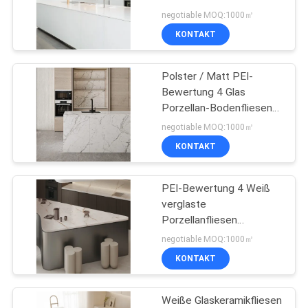
rektifizierter Kante Matte
negotiable MOQ:1000㎡
Finale Wasserabsorption
KONTAKT
0,05%
29
hölzerne
Polster / Matt PEI-
Bewertung 4 Glas
Effektporzellanfliesen
Porzellan-Bodenfliesen
Frostbeständig mit
negotiable MOQ:1000㎡
geringer
KONTAKT
Wasseraufnahme
PEI-Bewertung 4 Weiß
19
verglaste
Teppich-Blick-
Porzellanfliesen
Kristallpolierte Fliesen
negotiable MOQ:1000㎡
Porzellan-Fliese
Frostbeständig 12 mm
KONTAKT
Weiße Glaskeramikfliesen