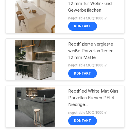
12 mm für Wohn- und
Gewerbeflächen
43
negotiable MOQ:1000㎡
Zement-Blick-
KONTAKT
Porzellan-Fliese
Rectifizierte verglaste
weiße Porzellanfliesen
12 mm Matte
Veredelung für Wohn- /
negotiable MOQ:1000㎡
Gewerbeanlagen
KONTAKT
30
Fliese des
Rectified White Mat Glas
Porzellan Fliesen PEI 4
Porzellans 24x24
Niedrige
Wasseraufnahme für
negotiable MOQ:1000㎡
Zuhause / Unternehmen
KONTAKT