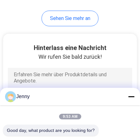
30
Sehen Sie mehr an
Porzellan-Küchen-
Fliese
Hinterlass eine Nachricht
Wir rufen Sie bald zurück!
30
Porzellanbadezimmerfli
Jenny
9:53 AM
Good day, what product are you looking for?