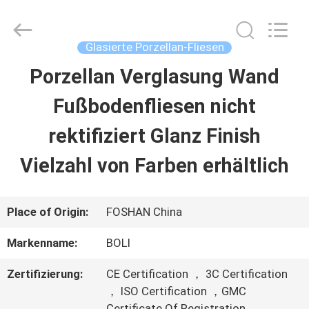
2026
FOSHAN
BOLI
CERAMICS
Glasierte Porzellan-Fliesen
CO.,LTD..
All
Porzellan Verglasung Wand
ZU
Rights
Reserved.
Fußbodenfliesen nicht
HAUSE
rektifiziert Glanz Finish
PRODUKTE
Vielzahl von Farben erhältlich
VIDEOS
Place of Origin:
FOSHAN China
Markenname:
BOLI
ÜBER
Zertifizierung:
CE Certification ， 3C Certification
UNS
， ISO Certification ，GMC
Certificate Of Registration ，