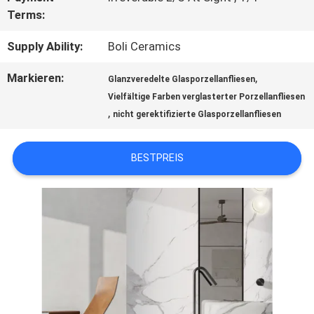
Terms:
SITEMAP
Supply Ability:
Boli Ceramics
Markieren:
,
Glanzveredelte Glasporzellanfliesen
DATENSCHUTZRICHTLINIE
Vielfältige Farben verglasterter Porzellanfliesen
,
nicht gerektifizierte Glasporzellanfliesen
BESTPREIS