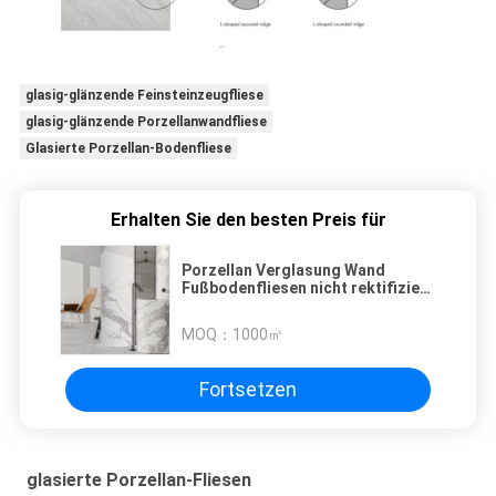
glasig-glänzende Feinsteinzeugfliese
glasig-glänzende Porzellanwandfliese
Glasierte Porzellan-Bodenfliese
Erhalten Sie den besten Preis für
Porzellan Verglasung Wand
Fußbodenfliesen nicht rektifiziert
Glanz Finish Vielzahl von Farben
erhältlich
MOQ：
1000㎡
Fortsetzen
glasierte Porzellan-Fliesen