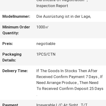
Inspection Report
WERKSBESICHTIGUNG
Modellnummer:
Die Ausrüstung ist in der Lage,
QUALITÄTSKONTROLLE
Minimum Order
1000㎡
Quantity:
KONTAKT
Preis:
negotiable
MIT
Packaging
1PCS/CTN
Details:
UNS
Delivery Time:
If The Goods In Stocks Then After
Received Confirm Payment 7 Days , If
BITTE UM
Need Arrange Produce , Then Need
To Received Confirm Deposit 25 Days
EIN
.
ANGEBOT
Payment
Irreverable L/C At Sight , T/T