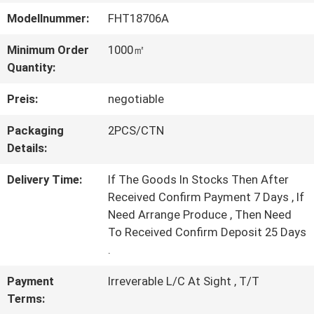
Modellnummer:
FHT18706A
WERKSBESICHTIGUNG
Minimum Order
1000㎡
Quantity:
QUALITÄTSKONTROLLE
Preis:
negotiable
KONTAKT
Packaging
2PCS/CTN
Details:
MIT
Delivery Time:
If The Goods In Stocks Then After
UNS
Received Confirm Payment 7 Days , If
Need Arrange Produce , Then Need
To Received Confirm Deposit 25 Days
BITTE UM
.
EIN
Payment
Irreverable L/C At Sight , T/T
ANGEBOT
Terms: