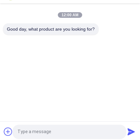
Glanzverglasete, gerechte Porzellanfliesen mit polierten
Oberflächen mit geringer Wasserabsorption PEI 4
12:00 AM
Weiße Glasfliesen Maschine Vollkörper Porzellanfliesen Matte
Good day, what product are you looking for?
Finish Mit 0,05% Wasserabsorption
Beliebte Kategorien
Alle
Glasierte Porzellan-
Steinblick-Porzellan-
Fliesen
Fliese
Moderne Porzellan-
Marmorblick-
Fliese
Porzellan-Fliese
Hölzerne 
Teppich-Blick-
Effektporzellanfliesen
Porzellan-Fliese
Zement-Blick-
Fliese Des 
Fordern Sie ein Angebot
Porzellan-Fliese
Porzellans 24x24