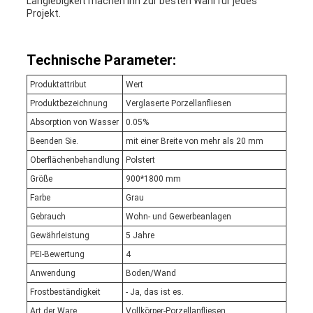
Langlebigkeit machen ihn zur besten Wahl für jedes
Projekt.
Technische Parameter:
Produktattribut
Wert
Produktbezeichnung
Verglaserte Porzellanfliesen
Absorption von Wasser
0.05%
Beenden Sie.
mit einer Breite von mehr als 20 mm
Oberflächenbehandlung
Polstert
Größe
900*1800 mm
Farbe
Grau
Gebrauch
Wohn- und Gewerbeanlagen
Gewährleistung
5 Jahre
PEI-Bewertung
4
Anwendung
Boden/Wand
Frostbeständigkeit
- Ja, das ist es.
Art der Ware
Vollkörper-Porzellanfliesen