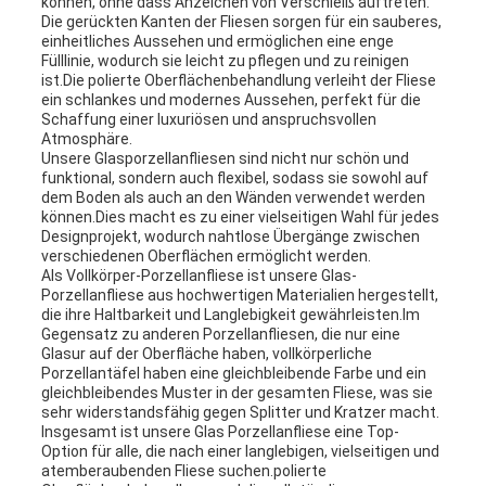
können, ohne dass Anzeichen von Verschleiß auftreten.
Die gerückten Kanten der Fliesen sorgen für ein sauberes,
einheitliches Aussehen und ermöglichen eine enge
Fülllinie, wodurch sie leicht zu pflegen und zu reinigen
ist.Die polierte Oberflächenbehandlung verleiht der Fliese
ein schlankes und modernes Aussehen, perfekt für die
Schaffung einer luxuriösen und anspruchsvollen
Atmosphäre.
Unsere Glasporzellanfliesen sind nicht nur schön und
funktional, sondern auch flexibel, sodass sie sowohl auf
dem Boden als auch an den Wänden verwendet werden
können.Dies macht es zu einer vielseitigen Wahl für jedes
Designprojekt, wodurch nahtlose Übergänge zwischen
verschiedenen Oberflächen ermöglicht werden.
Als Vollkörper-Porzellanfliese ist unsere Glas-
Porzellanfliese aus hochwertigen Materialien hergestellt,
die ihre Haltbarkeit und Langlebigkeit gewährleisten.Im
Gegensatz zu anderen Porzellanfliesen, die nur eine
Glasur auf der Oberfläche haben, vollkörperliche
Porzellantäfel haben eine gleichbleibende Farbe und ein
gleichbleibendes Muster in der gesamten Fliese, was sie
sehr widerstandsfähig gegen Splitter und Kratzer macht.
Insgesamt ist unsere Glas Porzellanfliese eine Top-
Option für alle, die nach einer langlebigen, vielseitigen und
atemberaubenden Fliese suchen.polierte