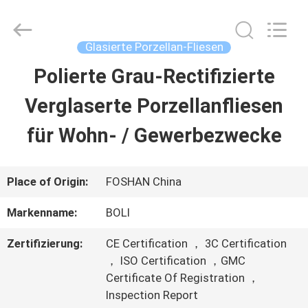
2026
FOSHAN
BOLI
CERAMICS
Glasierte Porzellan-Fliesen
CO.,LTD..
All
Polierte Grau-Rectifizierte
ZU
Rights
Reserved.
Verglaserte Porzellanfliesen
HAUSE
für Wohn- / Gewerbezwecke
PRODUKTE
Place of Origin:
FOSHAN China
VIDEOS
Markenname:
BOLI
Zertifizierung:
CE Certification ， 3C Certification
ÜBER
， ISO Certification ，GMC
Certificate Of Registration ，
UNS
Inspection Report