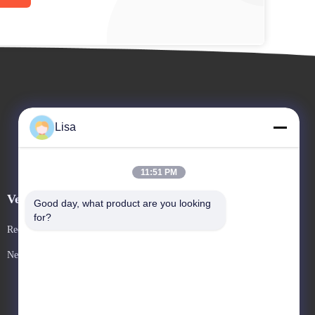
Lisa
11:51 PM
Veranstaltungen
Good day, what product are you looking 
Antrag Ein Zitat
for?
Rechtssachen
TELEFON: 86--13600305763
Neuigkeiten



