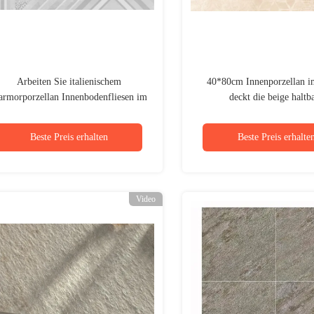
Arbeiten Sie italienischem
40*80cm Innenporzellan i
rmorporzellan Innenbodenfliesen im
deckt die beige haltb
eien graue Größe 400x800 Millimeter
Marmorierungfarbe mit Z
um
Beste Preis erhalten
Beste Preis erhalte
Video