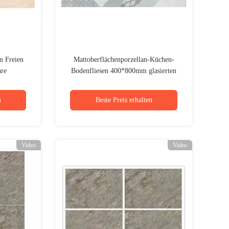
m Freien
Mattoberflächenporzellan-Küchen-
are
Bodenfliesen 400*800mm glasierten
iegeln
Polier
n
Beste Preis erhalten
Video
Video