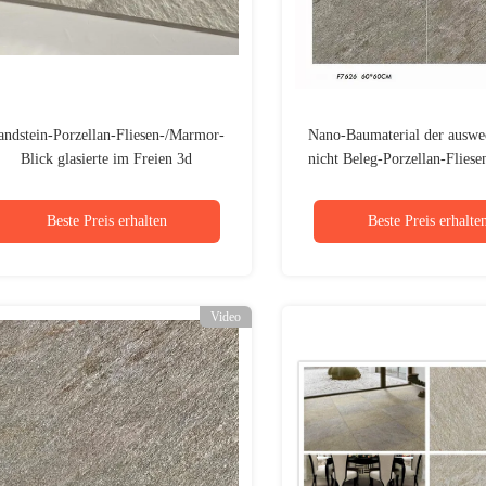
andstein-Porzellan-Fliesen-/Marmor-
Nano-Baumaterial der auswe
Blick glasierte im Freien 3d
nicht Beleg-Porzellan-Flies
Keramikfliesen
im Freien
Beste Preis erhalten
Beste Preis erhalte
Video