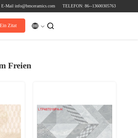
E-Mail info@bmceramics.com
TELEFON: 86--13600305763


Ein Zitat
im Freien