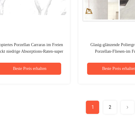
piertes Porzellan Carraras im Freien
Glasig-glänzende Poliergr
ckt niedrige Absorptions-Raten-super
Porzellan-Fliesen-im F
weiße Farbe mit Ziegeln
antibakterielle Wärmedä
40x80cm
Beste Preis erhalten
Beste Preis erhalte
1
2