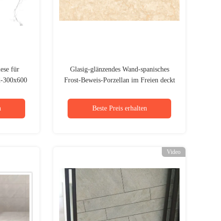
ese für
Glasig-glänzendes Wand-spanisches
d-300x600
Frost-Beweis-Porzellan im Freien deckt
Größe 400x800 Millimeter mit Ziegeln
n
Beste Preis erhalten
Video