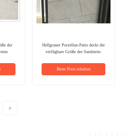
öße der
Hellgrauer Porzellan-Patio deckt die
reien
verfügbare Größe des Sandstein-
mmungs-
300x600 300x300 Millimeter mit
Ziegeln
n
Beste Preis erhalten