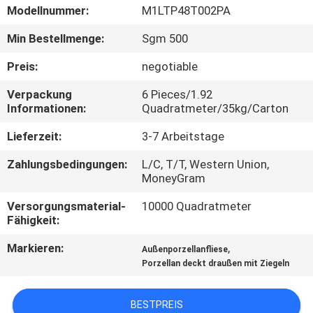
Modellnummer:
M1LTP48T002PA
QUALITÄTSKONTROLLE
Min Bestellmenge:
Sgm 500
Preis:
negotiable
KONTAKT
Verpackung
6 Pieces/1.92
MIT
Informationen:
Quadratmeter/35kg/Carton
UNS
Lieferzeit:
3-7 Arbeitstage
BITTE UM
Zahlungsbedingungen:
L/C, T/T, Western Union,
MoneyGram
EIN
Versorgungsmaterial-
10000 Quadratmeter
ANGEBOT
Fähigkeit:
Markieren:
,
Außenporzellanfliese
SITEMAP
Porzellan deckt draußen mit Ziegeln
DATENSCHUTZRICHTLINIE
BESTPREIS