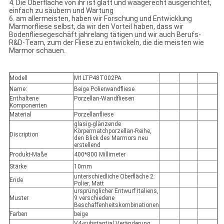
4. Die Oberfläche von ihr ist glatt und waagerecht ausgerichtet,
einfach zu säubern und Wartung
6. am allermeisten, haben wir Forschung und Entwicklung
Marmorfliese selbst, da wir den Vorteil haben, dass wir
Bodenfliesegeschäft jahrelang tätigen und wir auch Berufs-
R&D-Team, zum der Fliese zu entwickeln, die die meisten wie
Marmor schauen.
Modell
M1LTP48T002PA
Name:
Beige Polierwandfliese
Enthaltene
Porzellan-Wandfliesen
Komponenten
Material
Porzellanfliese
glasig-glänzende
Körpermatchporzellan-Reihe,
Discription
den Blick des Marmors neu
erstellend
Produkt-Maße
400*800 Millimeter
Stärke
10mm
unterschiedliche Oberfläche 2:
Ende
Polier, Matt
ursprünglicher Entwurf Italiens,
Muster
9 verschiedene
Beschaffenheitskombinationen
Farben
beige
V4-substantial Veränderung