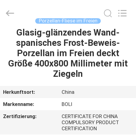
FOSHAN
BOLI
CERAMICS
CO.,LTD..
All
Porzellan-Fliese im Freien
Rights
Reserved.
Glasig-glänzendes Wand-
ZU
spanisches Frost-Beweis-
HAUSE
Porzellan im Freien deckt
PRODUKTE
Größe 400x800 Millimeter mit
Ziegeln
VIDEOS
Herkunftsort:
China
ÜBER
Markenname:
BOLI
UNS
Zertifizierung:
CERTIFICATE FOR CHINA
COMPULSORY PRODUCT
WERKSBESICHTIGUNG
CERTIFICATION