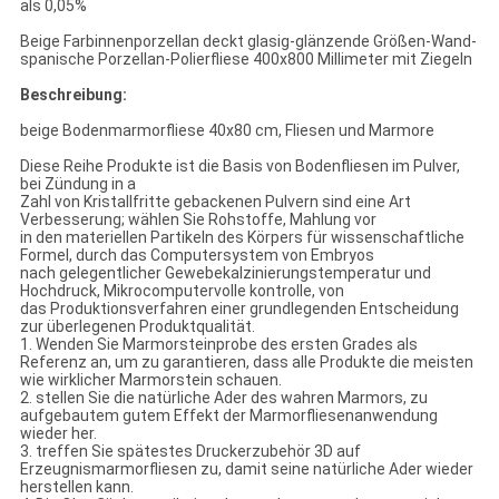
als 0,05%
Beige Farbinnenporzellan deckt glasig-glänzende Größen-Wand-
spanische Porzellan-Polierfliese 400x800 Millimeter mit Ziegeln
Beschreibung:
beige Bodenmarmorfliese 40x80 cm, Fliesen und Marmore
Diese Reihe Produkte ist die Basis von Bodenfliesen im Pulver,
bei Zündung in a
Zahl von Kristallfritte gebackenen Pulvern sind eine Art
Verbesserung; wählen Sie Rohstoffe, Mahlung vor
in den materiellen Partikeln des Körpers für wissenschaftliche
Formel, durch das Computersystem von Embryos
nach gelegentlicher Gewebekalzinierungstemperatur und
Hochdruck, Mikrocomputervolle kontrolle, von
das Produktionsverfahren einer grundlegenden Entscheidung
zur überlegenen Produktqualität.
1. Wenden Sie Marmorsteinprobe des ersten Grades als
Referenz an, um zu garantieren, dass alle Produkte die meisten
wie wirklicher Marmorstein schauen.
2. stellen Sie die natürliche Ader des wahren Marmors, zu
aufgebautem gutem Effekt der Marmorfliesenanwendung
wieder her.
3. treffen Sie spätestes Druckerzubehör 3D auf
Erzeugnismarmorfliesen zu, damit seine natürliche Ader wieder
herstellen kann.