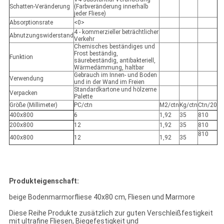
Schatten-Veränderung
(Farbveränderung innerhalb
jeder Fliese)
Absorptionsrate
<0>
4 - kommerzieller beträchtlicher
Abnutzungswiderstand
Verkehr
Chemisches beständiges und
Frost beständig,
Funktion
säurebeständig, antibakteriell,
Wärmedämmung, haltbar
Gebrauch im Innen- und Boden
Verwendung
und in der Wand im Freien
Standardkartone und hölzerne
Verpacken
Palette
Größe (Millimeter)
PC/ctn
M2/ctn
Kg/ctn
Ctn/20
400x800
6
1,92
35
810
200x800
12
1,92
35
810
810
400x800
12
1,92
35
Produkteigenschaft:
beige Bodenmarmorfliese 40x80 cm, Fliesen und Marmore
Diese Reihe Produkte zusätzlich zur guten Verschleißfestigkeit
mit ultrafine Fliesen, Biegefestigkeit und