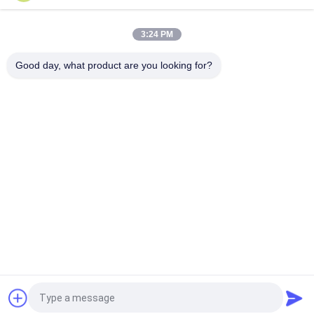
40*80cm Innenporzellan im Freien deckt die beige haltbare
Marmorierungfarbe mit Ziegeln
3:24 PM
Mattoberflächenporzellan-Küchen-Bodenfliesen 400*800mm
glasierten Polier
Good day, what product are you looking for?
Beliebte Kategorien
Alle
Glasierte Porzellan-
Steinblick-Porzellan-
Fliesen
Fliese
Moderne Porzellan-
Marmorblick-
Fliese
Porzellan-Fliese
Hölzerne 
Teppich-Blick-
Effektporzellanfliesen
Porzellan-Fliese
Zement-Blick-
Fliese Des 
Porzellan-Fliese
Porzellans 24x24
Fordern Sie ein Angebot