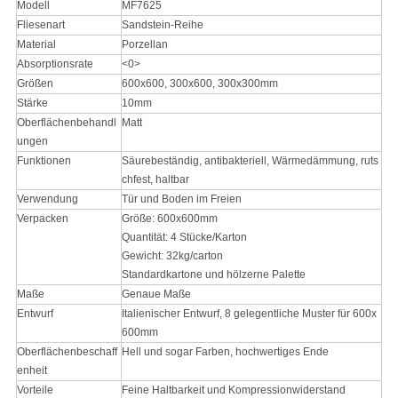
Modell
MF7625
Fliesenart
Sandstein-Reihe
Material
Porzellan
Absorptionsrate
<0>
Größen
600x600, 300x600, 300x300mm
Stärke
10mm
Oberflächenbehandl
Matt
ungen
Funktionen
Säurebeständig, antibakteriell, Wärmedämmung, ruts
chfest, haltbar
Verwendung
Tür und Boden im Freien
Verpacken
Größe: 600x600mm
Quantität: 4 Stücke/Karton
Gewicht: 32kg/carton
Standardkartone und hölzerne Palette
Maße
Genaue Maße
Entwurf
Italienischer Entwurf, 8 gelegentliche Muster für 600x
600mm
Oberflächenbeschaff
Hell und sogar Farben, hochwertiges Ende
enheit
Vorteile
Feine Haltbarkeit und Kompressionwiderstand