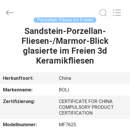
FOSHAN
BOLI
CERAMICS
CO.,LTD..
All
Porzellan-Fliese im Freien
Rights
Reserved.
Sandstein-Porzellan-
ZU
Fliesen-/Marmor-Blick
HAUSE
glasierte im Freien 3d
PRODUKTE
Keramikfliesen
VIDEOS
Herkunftsort:
China
Markenname:
BOLI
ÜBER
Zertifizierung:
CERTIFICATE FOR CHINA
UNS
COMPULSORY PRODUCT
CERTIFICATION
WERKSBESICHTIGUNG
Modellnummer:
MF7625