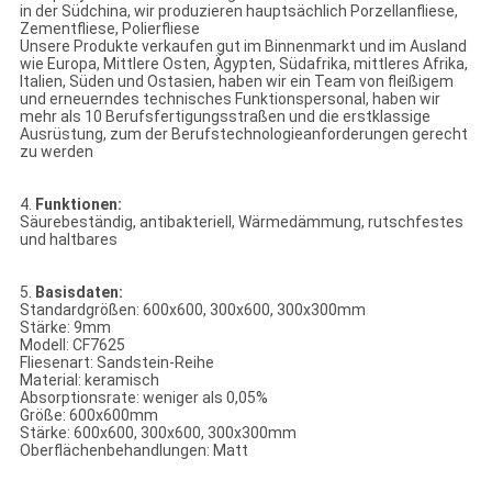
in der Südchina, wir produzieren hauptsächlich Porzellanfliese,
Zementfliese, Polierfliese
Unsere Produkte verkaufen gut im Binnenmarkt und im Ausland
wie Europa, Mittlere Osten, Ägypten, Südafrika, mittleres Afrika,
Italien, Süden und Ostasien, haben wir ein Team von fleißigem
und erneuerndes technisches Funktionspersonal, haben wir
mehr als 10 Berufsfertigungsstraßen und die erstklassige
Ausrüstung, zum der Berufstechnologieanforderungen gerecht
zu werden
4.
Funktionen:
Säurebeständig, antibakteriell, Wärmedämmung, rutschfestes
und haltbares
5.
Basisdaten:
Standardgrößen: 600x600, 300x600, 300x300mm
Stärke: 9mm
Modell: CF7625
Fliesenart: Sandstein-Reihe
Material: keramisch
Absorptionsrate: weniger als 0,05%
Größe: 600x600mm
Stärke: 600x600, 300x600, 300x300mm
Oberflächenbehandlungen: Matt