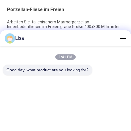
Porzellan-Fliese im Freien
Arbeiten Sie italienischem Marmorporzellan
Innenbodenfliesen im Freien graue Größe 400x800 Millimeter
um
Lisa
40*80cm Innenporzellan im Freien deckt die beige haltbare
Marmorierungfarbe mit Ziegeln
1:41 PM
Mattoberflächenporzellan-Küchen-Bodenfliesen 400*800mm
glasierten Polier
Good day, what product are you looking for?
Beliebte Kategorien
Alle
Glasierte Porzellan-
Steinblick-Porzellan-
Fliesen
Fliese
Moderne Porzellan-
Marmorblick-
Fliese
Porzellan-Fliese