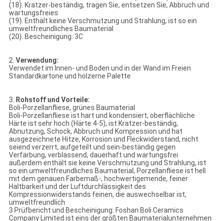
(18). Kratzer-beständig, tragen Sie, entsetzen Sie, Abbruch und
wartungsfreies
(19). Enthält keine Verschmutzung und Strahlung, ist so ein
umweltfreundliches Baumaterial
(20). Bescheinigung: 3C
2.
Verwendung:
Verwendet im Innen- und Boden und in der Wand im Freien
Standardkartone und hölzerne Palette
3.
Rohstoff und Vorteile:
Boli-Porzellanfliese, grünes Baumaterial
Boli-Porzellanfliese ist hart und kondensiert, oberflächliche
Härte ist sehr hoch (Härte 4-5), ist Kratzer-beständig,
Abnutzung, Schock, Abbruch und Kompression und hat
ausgezeichnete Hitze, Korrosion und Fleckwiderstand, nicht
seiend verzerrt, aufgeteilt und sein-beständig gegen
Verfärbung, verblassend, dauerhaft und wartungsfrei
außerdem enthält sie keine Verschmutzung und Strahlung, ist
so ein umweltfreundliches Baumaterial, Porzellanfliese ist hell
mit dem genauen Farbemaß-, hochwertigemende, feiner
Haltbarkeit und der Luftdurchlässigkeit des
Kompressionwiderstands feinen, die auswechselbar ist,
umweltfreundlich
3 Prüfbericht und Bescheinigung: Foshan Boli Ceramics
Company Limited ist eins der größten Baumaterialunternehmen