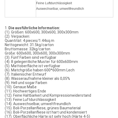
Feine Luftdurchlässigkeit
Auswechselbar, umweltfreundlich
1.
Die ausführliche Information:
(1). Größen: 600x600, 300x600, 300x300mm
(2). Verpacken:
Quantität: 4 pieces/1.44sq.m
Nettogewicht: 31.5kg/carton
Bruttomasse: 32kg/carton
Größe: 600x600, 300x600, 300x300mm
(3). Fünf Farben sind verfügbar
(4). 8 gelegentliche Muster für 600x600mm
(5). Mattoberfläche ist verfügbar
(6). Matchgröße haben 600*600mm Lech
(7). Italienischer Entwurf
(8). Wasseraufnahme kleiner als 0,05%
(9). Hell und sogar Farben
(10). Genaue Maße
(11). Hochwertiges Ende
(12). Feine Haltbarkeit und Kompressionwiderstand
(13). Feine Luftdurchlässigkeit
(14). Auswechselbar, umweltfreundlich
(15). Boli-Porzellanfliese, grünes Baumaterial
(16). Boli-Porzellanfliese ist hart und kondensiert
(17). Oberflächliche Härte ist sehr hoch (Härte 4-5)