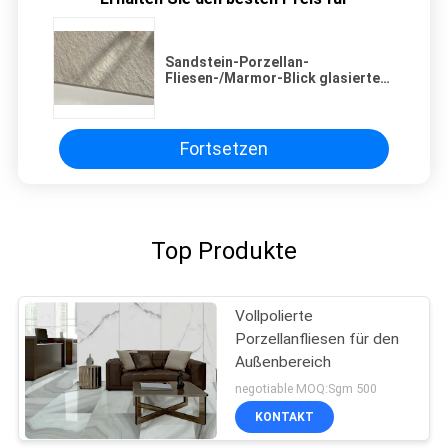
Sandstein-Porzellan-
Fliesen-/Marmor-Blick glasierte
im Freien 3d Keramikfliesen
Fortsetzen
Top Produkte
Vollpolierte
Porzellanfliesen für den
Außenbereich
negotiable MOQ:Sgm 500
KONTAKT