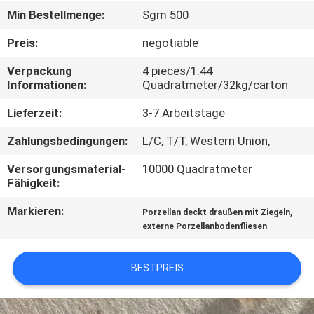
Min Bestellmenge:
Sgm 500
QUALITÄTSKONTROLLE
Preis:
negotiable
Verpackung
4 pieces/1.44
KONTAKT
Informationen:
Quadratmeter/32kg/carton
MIT
Lieferzeit:
3-7 Arbeitstage
UNS
Zahlungsbedingungen:
L/C, T/T, Western Union,
BITTE UM
Versorgungsmaterial-
10000 Quadratmeter
Fähigkeit:
EIN
Markieren:
,
ANGEBOT
Porzellan deckt draußen mit Ziegeln
externe Porzellanbodenfliesen
SITEMAP
BESTPREIS
DATENSCHUTZRICHTLINIE