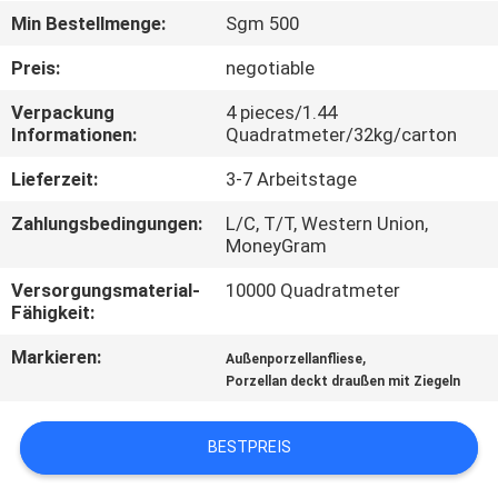
Min Bestellmenge:
Sgm 500
QUALITÄTSKONTROLLE
Preis:
negotiable
Verpackung
4 pieces/1.44
KONTAKT
Informationen:
Quadratmeter/32kg/carton
MIT
Lieferzeit:
3-7 Arbeitstage
UNS
Zahlungsbedingungen:
L/C, T/T, Western Union,
MoneyGram
BITTE UM
Versorgungsmaterial-
10000 Quadratmeter
EIN
Fähigkeit:
ANGEBOT
Markieren:
,
Außenporzellanfliese
Porzellan deckt draußen mit Ziegeln
SITEMAP
BESTPREIS
DATENSCHUTZRICHTLINIE