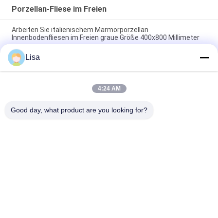
Porzellan-Fliese im Freien
Arbeiten Sie italienischem Marmorporzellan
Innenbodenfliesen im Freien graue Größe 400x800 Millimeter
um
Lisa
40*80cm Innenporzellan im Freien deckt die beige haltbare
Marmorierungfarbe mit Ziegeln
4:24 AM
Mattoberflächenporzellan-Küchen-Bodenfliesen 400*800mm
glasierten Polier
Good day, what product are you looking for?
Beliebte Kategorien
Alle
Glasierte Porzellan-
Steinblick-Porzellan-
Fliesen
Fliese
Moderne Porzellan-
Marmorblick-
Fliese
Porzellan-Fliese
Hölzerne 
Teppich-Blick-