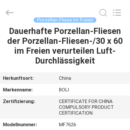
FOSHAN
BOLI
CERAMICS
CO.,LTD..
All
Porzellan-Fliese im Freien
Rights
Reserved.
Dauerhafte Porzellan-Fliesen
ZU
der Porzellan-Fliesen-/30 x 60
HAUSE
im Freien verurteilen Luft-
PRODUKTE
Durchlässigkeit
VIDEOS
Herkunftsort:
China
Markenname:
BOLI
ÜBER
Zertifizierung:
CERTIFICATE FOR CHINA
UNS
COMPULSORY PRODUCT
CERTIFICATION
WERKSBESICHTIGUNG
Modellnummer:
MF7626