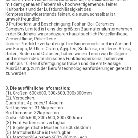
mit dem genauen Farbemaß-, hochwertigemende, feiner
Haltbarkeit und der Luftdurchlässigkeit des
Kompressionwiderstands feinen, die auswechselbar ist,
umweltfreundlich
3 Prüfbericht und Bescheinigung: Foshan Boli Ceramics
Company Limited ist eins der größten Baumaterialunternehmen
in der Südchina, wir produzieren hauptsächlich Porzellanfliese,
Zementfliese, Polierfliese
Unsere Produkte verkaufen gut im Binnenmarkt und im Ausland
wie Europa, Mittlere Osten, Ägypten, Südafrika, mittleres Afrika,
Italien, Süden und Ostasien, haben wir ein Team von fleißigem
und erneuerndes technisches Funktionspersonal, haben wir
mehr als 10 Berufsfertigungsstraßen und die erstklassige
Ausrüstung, zum der Berufstechnologieanforderungen gerecht
zu werden
3.
Die ausführliche Information:
(1). Größen: 600x600, 300x600, 300x300mm
(2). Verpacken:
Quantität: 4 pieces/1.44sq.m
Nettogewicht: 31.5kg/carton
Bruttomasse: 32kg/carton
Größe: 600x600, 300x600, 300x300mm
(3). Fünf Farben sind verfügbar
(4). 8 gelegentliche Muster für 600x600mm
(5). Mattoberfläche ist verfügbar
(6). Matchgröße haben 600*600mm Lech