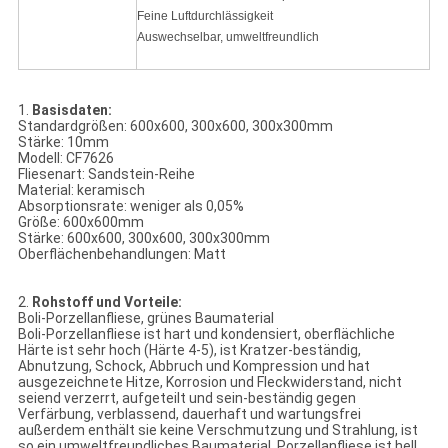
Feine Luftdurchlässigkeit
Auswechselbar, umweltfreundlich
1.
Basisdaten:
Standardgrößen: 600x600, 300x600, 300x300mm
Stärke: 10mm
Modell: CF7626
Fliesenart: Sandstein-Reihe
Material: keramisch
Absorptionsrate: weniger als 0,05%
Größe: 600x600mm
Stärke: 600x600, 300x600, 300x300mm
Oberflächenbehandlungen: Matt
2.
Rohstoff und Vorteile:
Boli-Porzellanfliese, grünes Baumaterial
Boli-Porzellanfliese ist hart und kondensiert, oberflächliche
Härte ist sehr hoch (Härte 4-5), ist Kratzer-beständig,
Abnutzung, Schock, Abbruch und Kompression und hat
ausgezeichnete Hitze, Korrosion und Fleckwiderstand, nicht
seiend verzerrt, aufgeteilt und sein-beständig gegen
Verfärbung, verblassend, dauerhaft und wartungsfrei
außerdem enthält sie keine Verschmutzung und Strahlung, ist
so ein umweltfreundliches Baumaterial, Porzellanfliese ist hell