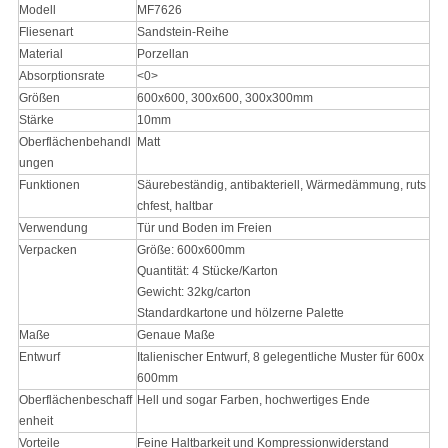
Modell
MF7626
Fliesenart
Sandstein-Reihe
Material
Porzellan
Absorptionsrate
<0>
Größen
600x600, 300x600, 300x300mm
Stärke
10mm
Oberflächenbehandl
Matt
ungen
Funktionen
Säurebeständig, antibakteriell, Wärmedämmung, ruts
chfest, haltbar
Verwendung
Tür und Boden im Freien
Verpacken
Größe: 600x600mm
Quantität: 4 Stücke/Karton
Gewicht: 32kg/carton
Standardkartone und hölzerne Palette
Maße
Genaue Maße
Entwurf
Italienischer Entwurf, 8 gelegentliche Muster für 600x
600mm
Oberflächenbeschaff
Hell und sogar Farben, hochwertiges Ende
enheit
Vorteile
Feine Haltbarkeit und Kompressionwiderstand