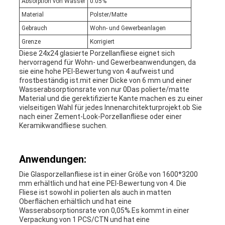
Absorption von Wasser
0.05%
Material
Polster/Matte
Gebrauch
Wohn- und Gewerbeanlagen
Grenze
Korrigiert
Diese 24x24 glasierte Porzellanfliese eignet sich
hervorragend für Wohn- und Gewerbeanwendungen, da
sie eine hohe PEI-Bewertung von 4 aufweist und
frostbeständig ist.mit einer Dicke von 6 mm und einer
Wasserabsorptionsrate von nur 0Das polierte/matte
Material und die gerektifizierte Kante machen es zu einer
vielseitigen Wahl für jedes Innenarchitekturprojekt.ob Sie
nach einer Zement-Look-Porzellanfliese oder einer
Keramikwandfliese suchen.
Anwendungen:
Die Glasporzellanfliese ist in einer Größe von 1600*3200
mm erhältlich und hat eine PEI-Bewertung von 4. Die
Fliese ist sowohl in polierten als auch in matten
Oberflächen erhältlich und hat eine
Wasserabsorptionsrate von 0,05%.Es kommt in einer
Verpackung von 1 PCS/CTN und hat eine