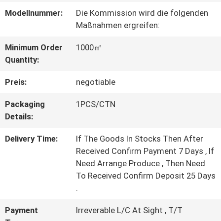
Modellnummer:
Die Kommission wird die folgenden
WERKSBESICHTIGUNG
Maßnahmen ergreifen:
Minimum Order
1000㎡
QUALITÄTSKONTROLLE
Quantity:
Preis:
negotiable
KONTAKT
Packaging
1PCS/CTN
MIT
Details:
UNS
Delivery Time:
If The Goods In Stocks Then After
Received Confirm Payment 7 Days , If
Need Arrange Produce , Then Need
BITTE UM
To Received Confirm Deposit 25 Days
EIN
.
ANGEBOT
Payment
Irreverable L/C At Sight , T/T