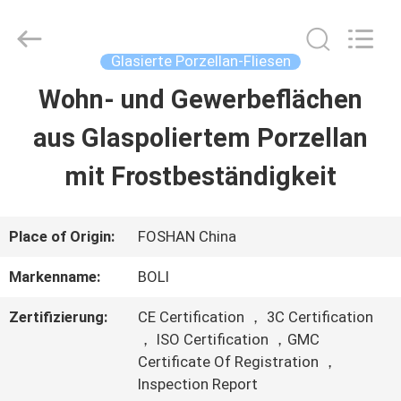
2026
FOSHAN
BOLI
CERAMICS
Glasierte Porzellan-Fliesen
CO.,LTD..
All
Wohn- und Gewerbeflächen
ZU
Rights
Reserved.
aus Glaspoliertem Porzellan
HAUSE
mit Frostbeständigkeit
PRODUKTE
Place of Origin:
FOSHAN China
VIDEOS
Markenname:
BOLI
Zertifizierung:
CE Certification ， 3C Certification
ÜBER
， ISO Certification ，GMC
Certificate Of Registration ，
UNS
Inspection Report