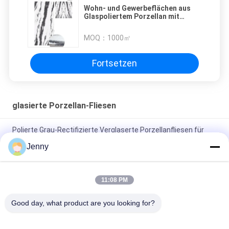
Wohn- und Gewerbeflächen aus
Glaspoliertem Porzellan mit
Frostbeständigkeit
MOQ：
1000㎡
Fortsetzen
glasierte Porzellan-Fliesen
Polierte Grau-Rectifizierte Verglaserte Porzellanfliesen für
Wohn- / Gewerbezwecke
Jenny
Glanzverglasete, gerechte Porzellanfliesen mit polierten
Oberflächen mit geringer Wasserabsorption PEI 4
11:08 PM
Weiße Glasfliesen Maschine Vollkörper Porzellanfliesen Matte
Good day, what product are you looking for?
Finish Mit 0,05% Wasserabsorption