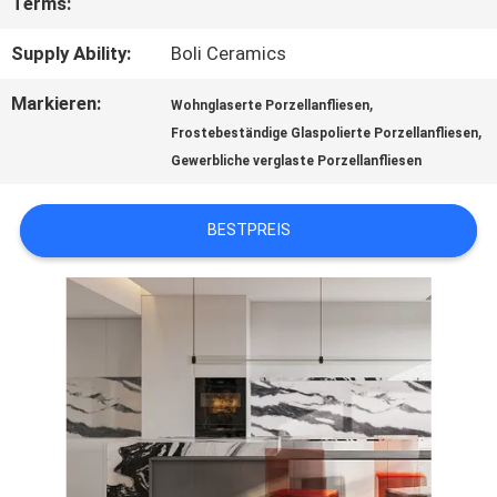
Terms:
Supply Ability:
Boli Ceramics
SITEMAP
Markieren:
,
Wohnglaserte Porzellanfliesen
,
DATENSCHUTZRICHTLINIE
Frostebeständige Glaspolierte Porzellanfliesen
Gewerbliche verglaste Porzellanfliesen
BESTPREIS