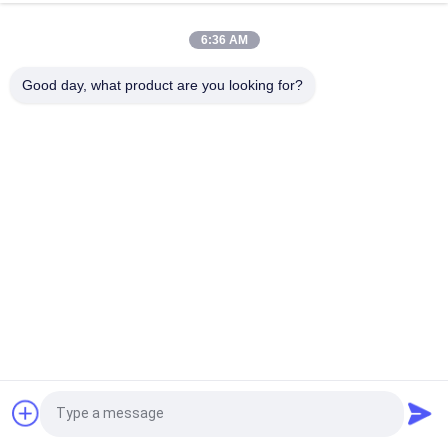
Glanzverglasete, gerechte Porzellanfliesen mit polierten
Oberflächen mit geringer Wasserabsorption PEI 4
6:36 AM
Weiße Glasfliesen Maschine Vollkörper Porzellanfliesen Matte
Good day, what product are you looking for?
Finish Mit 0,05% Wasserabsorption
Beliebte Kategorien
Alle
Glasierte Porzellan-
Steinblick-Porzellan-
Fliesen
Fliese
Moderne Porzellan-
Marmorblick-
Fliese
Porzellan-Fliese
Hölzerne 
Teppich-Blick-
Effektporzellanfliesen
Porzellan-Fliese
Zement-Blick-
Fliese Des 
Fordern Sie ein Angebot
Porzellan-Fliese
Porzellans 24x24