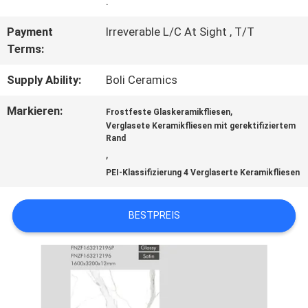
.
Payment
Irreverable L/C At Sight , T/T
SITEMAP
Terms:
Supply Ability:
Boli Ceramics
DATENSCHUTZRICHTLINIE
Markieren:
,
Frostfeste Glaskeramikfliesen
Verglasete Keramikfliesen mit gerektifiziertem
Rand
,
PEI-Klassifizierung 4 Verglaserte Keramikfliesen
BESTPREIS