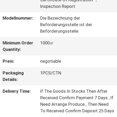
Inspection Report
WERKSBESICHTIGUNG
Modellnummer:
Die Bezeichnung der
Beförderungsstelle ist der
QUALITÄTSKONTROLLE
Beförderungsstelle.
Minimum Order
1000㎡
KONTAKT
Quantity:
MIT
Preis:
negotiable
UNS
Packaging
1PCS/CTN
Details:
BITTE UM
Delivery Time:
If The Goods In Stocks Then After
Received Confirm Payment 7 Days , If
EIN
Need Arrange Produce , Then Need
ANGEBOT
To Received Confirm Deposit 25 Days