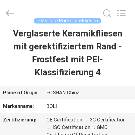
2026
FOSHAN
BOLI
CERAMICS
Glasierte Porzellan-Fliesen
CO.,LTD..
All
Verglaserte Keramikfliesen
ZU
Rights
Reserved.
mit gerektifiziertem Rand -
HAUSE
Frostfest mit PEI-
PRODUKTE
Klassifizierung 4
VIDEOS
Place of Origin:
FOSHAN China
Markenname:
BOLI
ÜBER
Zertifizierung:
CE Certification ， 3C Certification
UNS
， ISO Certification ，GMC
Certificate Of Registration ，