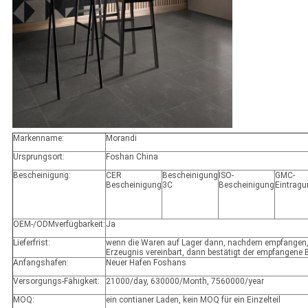
Markenname:
Morandi
Ursprungsort:
Foshan China
Bescheinigung:
CER
Bescheinigung
ISO-
GMC-
Bescheinigung
3C
Bescheinigung
Eintrag
OEM-/ODMverfügbarkeit:
Ja
Lieferfrist:
wenn die Waren auf Lager dann, nachdem empfangen,
Erzeugnis vereinbart, dann bestätigt der empfangene
Anfangshafen:
Neuer Hafen Foshans
Versorgungs-Fähigkeit:
21000/day, 630000/Month, 7560000/year
MOQ:
ein contianer Laden, kein MOQ für ein Einzelteil