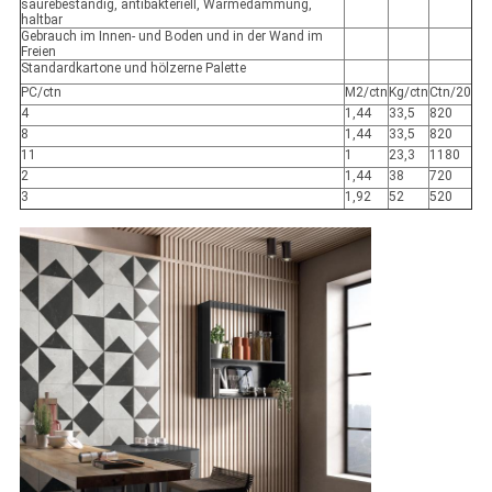
säurebeständig, antibakteriell, Wärmedämmung,
haltbar
Gebrauch im Innen- und Boden und in der Wand im
Freien
Standardkartone und hölzerne Palette
PC/ctn
M2/ctn
Kg/ctn
Ctn/20
4
1,44
33,5
820
8
1,44
33,5
820
11
1
23,3
1180
2
1,44
38
720
3
1,92
52
520