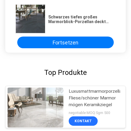
Schwarzes tiefes großes
Marmorblick-Porzellan deckt
800X800MM Badezimmer-Wand-
Unterstützung mit Ziegeln
Fortsetzen
Top Produkte
Luxusmattmarmorporzellan-
Fliese/schöner Marmor
mögen Keramikziegel
negotiable MOQ:Sgm 500
KONTAKT