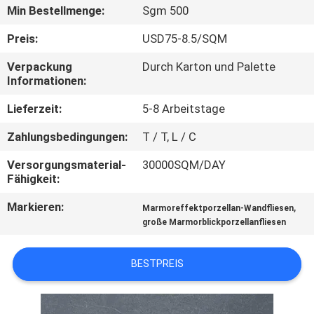
Min Bestellmenge:
Sgm 500
QUALITÄTSKONTROLLE
Preis:
USD75-8.5/SQM
Verpackung
Durch Karton und Palette
KONTAKT
Informationen:
MIT
Lieferzeit:
5-8 Arbeitstage
UNS
Zahlungsbedingungen:
T / T, L / C
BITTE UM
Versorgungsmaterial-
30000SQM/DAY
Fähigkeit:
EIN
Markieren:
,
Marmoreffektporzellan-Wandfliesen
ANGEBOT
große Marmorblickporzellanfliesen
SITEMAP
BESTPREIS
DATENSCHUTZRICHTLINIE