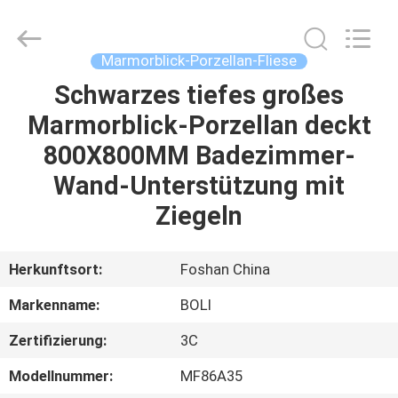
FOSHAN
BOLI
CERAMICS
CO.,LTD..
All
Marmorblick-Porzellan-Fliese
Rights
Reserved.
Schwarzes tiefes großes
ZU
Marmorblick-Porzellan deckt
HAUSE
800X800MM Badezimmer-
PRODUKTE
Wand-Unterstützung mit
Ziegeln
VIDEOS
Herkunftsort:
Foshan China
ÜBER
Markenname:
BOLI
UNS
Zertifizierung:
3C
WERKSBESICHTIGUNG
Modellnummer:
MF86A35