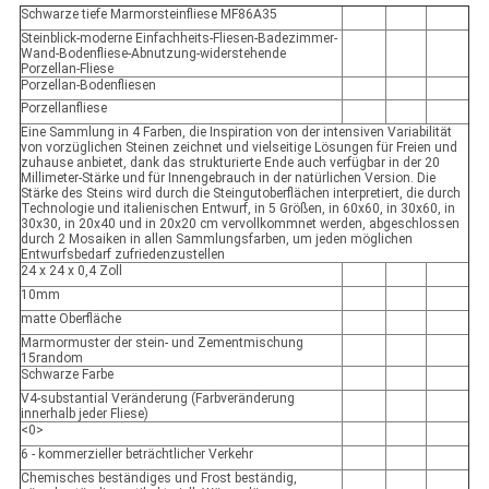
Schwarze tiefe Marmorsteinfliese MF86A35
Steinblick-moderne Einfachheits-Fliesen-Badezimmer-
Wand-Bodenfliese-Abnutzung-widerstehende
Porzellan-Fliese
Porzellan-Bodenfliesen
Porzellanfliese
Eine Sammlung in 4 Farben, die Inspiration von der intensiven Variabilität
von vorzüglichen Steinen zeichnet und vielseitige Lösungen für Freien und
zuhause anbietet, dank das strukturierte Ende auch verfügbar in der 20
Millimeter-Stärke und für Innengebrauch in der natürlichen Version. Die
Stärke des Steins wird durch die Steingutoberflächen interpretiert, die durch
Technologie und italienischen Entwurf, in 5 Größen, in 60x60, in 30x60, in
30x30, in 20x40 und in 20x20 cm vervollkommnet werden, abgeschlossen
durch 2 Mosaiken in allen Sammlungsfarben, um jeden möglichen
Entwurfsbedarf zufriedenzustellen
24 x 24 x 0,4 Zoll
10mm
matte Oberfläche
Marmormuster der stein- und Zementmischung
15random
Schwarze Farbe
V4-substantial Veränderung (Farbveränderung
innerhalb jeder Fliese)
<0>
6 - kommerzieller beträchtlicher Verkehr
Chemisches beständiges und Frost beständig,