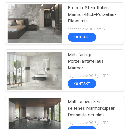
Breccia-Stein-Italien-
Marmor-Blick-Porzellan-
Fliese mit
Polier-/Mattoberfläche
negotiable MOQ:Sgm 500
KONTAKT
Mehrfarbige
Porzellantäfel aus
Marmor
negotiable MOQ:Sgm 500
KONTAKT
Multi schwarzes
seltenes Marmorkupfer
Donamita der blick-
Porzellan-Fliesen-
negotiable MOQ:Sgm 500
Größen-24x48