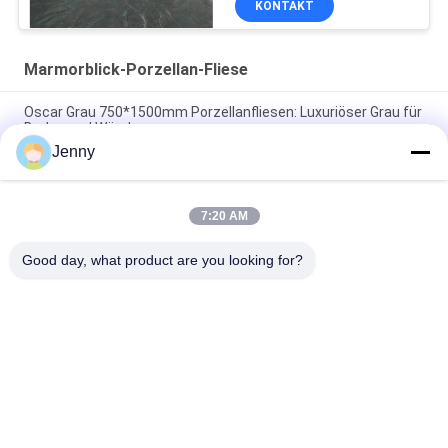
KONTAKT
Marmorblick-Porzellan-Fliese
Oscar Grau 750*1500mm Porzellanfliesen: Luxuriöser Grau für
Boden und Wände
Jenny
Grüne Porzellanfliesen: 750*1500 mm, 9,5 mm dick, Marmor-
ähnliche Oberfläche
7:20 AM
Reingraue Porzellanfliesen: 9,5 mm Dicke, saubere und reine
graue Farbe, vielseitig und elegant
Good day, what product are you looking for?
Beliebte Kategorien
Alle
Glasierte Porzellan-
Steinblick-Porzellan-
Fliesen
Fliese
Moderne Porzellan-
Marmorblick-
Fliese
Porzellan-Fliese