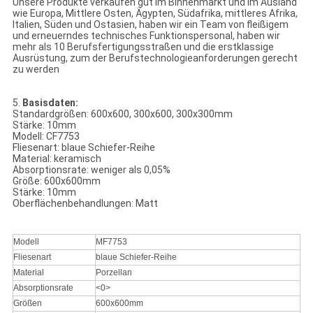
Unsere Produkte verkaufen gut im Binnenmarkt und im Ausland
wie Europa, Mittlere Osten, Ägypten, Südafrika, mittleres Afrika,
Italien, Süden und Ostasien, haben wir ein Team von fleißigem
und erneuerndes technisches Funktionspersonal, haben wir
mehr als 10 Berufsfertigungsstraßen und die erstklassige
Ausrüstung, zum der Berufstechnologieanforderungen gerecht
zu werden
5.
Basisdaten:
Standardgrößen: 600x600, 300x600, 300x300mm
Stärke: 10mm
Modell: CF7753
Fliesenart: blaue Schiefer-Reihe
Material: keramisch
Absorptionsrate: weniger als 0,05%
Größe: 600x600mm
Stärke: 10mm
Oberflächenbehandlungen: Matt
Modell
MF7753
Fliesenart
blaue Schiefer-Reihe
Material
Porzellan
Absorptionsrate
<0>
Größen
600x600mm