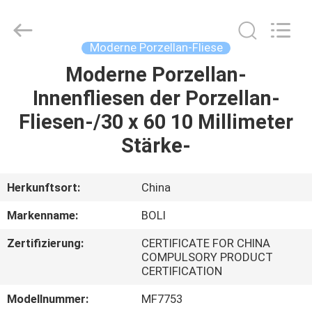
FOSHAN
BOLI
CERAMICS
CO.,LTD..
All
Moderne Porzellan-Fliese
Rights
Reserved.
Moderne Porzellan-
ZU
Innenfliesen der Porzellan-
HAUSE
Fliesen-/30 x 60 10 Millimeter
PRODUKTE
Stärke-
VIDEOS
Herkunftsort:
China
Markenname:
BOLI
ÜBER
Zertifizierung:
CERTIFICATE FOR CHINA
UNS
COMPULSORY PRODUCT
CERTIFICATION
WERKSBESICHTIGUNG
Modellnummer:
MF7753