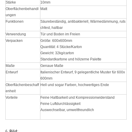
Stärke
10mm
Oberflächenbehandl
Matt
ungen
Funktionen
Säurebeständig, antibakteriell, Wärmedämmung, ruts
chfest, haltbar
Verwendung
Tür und Boden im Freien
Verpacken
Größe: 600x600mm
Quantität: 4 Stücke/Karton
Gewicht: 32kg/carton
Standardkartone und hölzerne Palette
Maße
Genaue Maße
Entwurf
Italienischer Entwurf, 9 gelegentliche Muster für 600x
600mm
Oberflächenbeschaff
Hell und sogar Farben, hochwertiges Ende
enheit
Vorteile
Feine Haltbarkeit und Kompressionwiderstand
Feine Luftdurchlässigkeit
Auswechselbar, umweltfreundlich
6.
Bild: