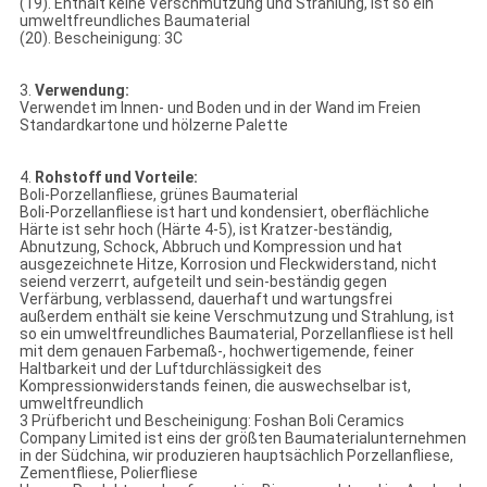
(19). Enthält keine Verschmutzung und Strahlung, ist so ein
umweltfreundliches Baumaterial
(20). Bescheinigung: 3C
3.
Verwendung:
Verwendet im Innen- und Boden und in der Wand im Freien
Standardkartone und hölzerne Palette
4.
Rohstoff und Vorteile:
Boli-Porzellanfliese, grünes Baumaterial
Boli-Porzellanfliese ist hart und kondensiert, oberflächliche
Härte ist sehr hoch (Härte 4-5), ist Kratzer-beständig,
Abnutzung, Schock, Abbruch und Kompression und hat
ausgezeichnete Hitze, Korrosion und Fleckwiderstand, nicht
seiend verzerrt, aufgeteilt und sein-beständig gegen
Verfärbung, verblassend, dauerhaft und wartungsfrei
außerdem enthält sie keine Verschmutzung und Strahlung, ist
so ein umweltfreundliches Baumaterial, Porzellanfliese ist hell
mit dem genauen Farbemaß-, hochwertigemende, feiner
Haltbarkeit und der Luftdurchlässigkeit des
Kompressionwiderstands feinen, die auswechselbar ist,
umweltfreundlich
3 Prüfbericht und Bescheinigung: Foshan Boli Ceramics
Company Limited ist eins der größten Baumaterialunternehmen
in der Südchina, wir produzieren hauptsächlich Porzellanfliese,
Zementfliese, Polierfliese