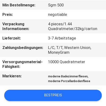
Min Bestellmenge:
Sgm 500
QUALITÄTSKONTROLLE
Preis:
negotiable
Verpackung
4 pieces/1.44
KONTAKT
Informationen:
Quadratmeter/32kg/carton
MIT
Lieferzeit:
3-7 Arbeitstage
UNS
Zahlungsbedingungen:
L/C, T/T, Western Union,
MoneyGram
BITTE UM
Versorgungsmaterial-
10000 Quadratmeter
EIN
Fähigkeit:
ANGEBOT
Markieren:
,
moderne Badezimmerfliesen
moderne Porzellanbodenfliese
SITEMAP
BESTPREIS
DATENSCHUTZRICHTLINIE