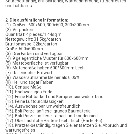
Säurebeständig, antibakteriell, Wärmedämmung, rutschfestes
und haltbares
2.
Die ausführliche Information:
(1). Größen: 600x600, 300x600, 300x300mm
(2). Verpacken:
Quantität: 4 pieces/1.44sq.m
Nettogewicht: 31.5kg/carton
Bruttomasse: 32kg/carton
Größe: 600x600mm
(3). Drei Farben sind verfügbar
(4). 9 gelegentliche Muster für 600x600mm
(5). Mattoberfläche ist verfügbar
(6). Matchgröße haben 600*600mm Lech
(7). Italienischer Entwurf
(8). Wasseraufnahme kleiner als 0,05%
(9). Hell und sogar Farben
(10). Genaue Maße
(11). Hochwertiges Ende
(12). Feine Haltbarkeit und Kompressionwiderstand
(13). Feine Luftdurchlässigkeit
(14). Auswechselbar, umweltfreundlich
(15). Boli-Porzellanfliese, grünes Baumaterial
(16). Boli-Porzellanfliese ist hart und kondensiert
(17). Oberflächliche Härte ist sehr hoch (Härte 4-5)
(18). Kratzer-beständig, tragen Sie, entsetzen Sie, Abbruch und
wartungsfreies