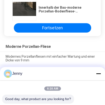
Innerhalb der Bau-moderne
Porzellan-Bodenfliese-
brennenden Steinoberfläche
Fortsetzen
Moderne Porzellan-Fliese
Modernes Porzellanfliesen mit einfacher Wartung und einer
Dicke von 9 mm
Pflegeleichte moderne Feinsteinzeug-Bodenfliese mit glatter
Jenny
Textur, die eine elegante Oberfläche bietet, die resistent
gegen Flecken und täglichen Verschleiß ist
Schwimmende Installation Moderne Porzellanfliesen
6:16 AM
Innenraum 9 mm Dicke Perfekte Wahl Langlebige Oberfläche
Ideal für Großprojekte
Good day, what product are you looking for?