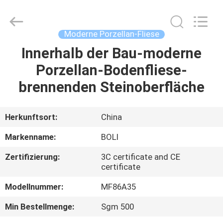
FOSHAN
BOLI
CERAMICS
CO.,LTD..
All
Moderne Porzellan-Fliese
Rights
Reserved.
Innerhalb der Bau-moderne
ZU
Porzellan-Bodenfliese-
HAUSE
brennenden Steinoberfläche
PRODUKTE
Herkunftsort:
China
VIDEOS
Markenname:
BOLI
Zertifizierung:
3C certificate and CE
ÜBER
certificate
UNS
Modellnummer:
MF86A35
Min Bestellmenge:
Sgm 500
WERKSBESICHTIGUNG