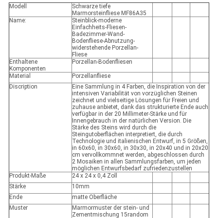
Modell
Schwarze tiefe
Marmorsteinfliese MF86A35
Name:
Steinblick-moderne
Einfachheits-Fliesen-
Badezimmer-Wand-
Bodenfliese-Abnutzung-
widerstehende Porzellan-
Fliese
Enthaltene
Porzellan-Bodenfliesen
Komponenten
Material
Porzellanfliese
Discription
Eine Sammlung in 4 Farben, die Inspiration von der
intensiven Variabilität von vorzüglichen Steinen
zeichnet und vielseitige Lösungen für Freien und
zuhause anbietet, dank das strukturierte Ende auch
verfügbar in der 20 Millimeter-Stärke und für
Innengebrauch in der natürlichen Version. Die
Stärke des Steins wird durch die
Steingutoberflächen interpretiert, die durch
Technologie und italienischen Entwurf, in 5 Größen,
in 60x60, in 30x60, in 30x30, in 20x40 und in 20x20
cm vervollkommnet werden, abgeschlossen durch
2 Mosaiken in allen Sammlungsfarben, um jeden
möglichen Entwurfsbedarf zufriedenzustellen
Produkt-Maße
24 x 24 x 0,4 Zoll
Stärke
10mm
Ende
matte Oberfläche
Muster
Marmormuster der stein- und
Zementmischung 15random