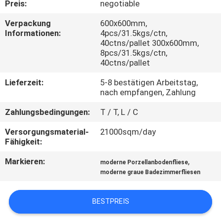
Preis:
negotiable
QUALITÄTSKONTROLLE
Verpackung
600x600mm,
Informationen:
4pcs/31.5kgs/ctn,
40ctns/pallet 300x600mm,
KONTAKT
8pcs/31.5kgs/ctn,
40ctns/pallet
MIT
Lieferzeit:
5-8 bestätigen Arbeitstag,
UNS
nach empfangen, Zahlung
Zahlungsbedingungen:
T / T, L / C
BITTE UM
Versorgungsmaterial-
21000sqm/day
EIN
Fähigkeit:
ANGEBOT
Markieren:
,
moderne Porzellanbodenfliese
moderne graue Badezimmerfliesen
SITEMAP
BESTPREIS
DATENSCHUTZRICHTLINIE