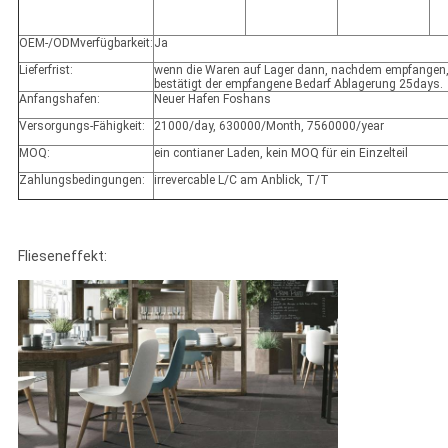
OEM-/ODMverfügbarkeit:
Ja
Lieferfrist:
wenn die Waren auf Lager dann, nachdem empfangen, 
bestätigt der empfangene Bedarf Ablagerung 25days.
Anfangshafen:
Neuer Hafen Foshans
Versorgungs-Fähigkeit:
21000/day, 630000/Month, 7560000/year
MOQ:
ein contianer Laden, kein MOQ für ein Einzelteil
Zahlungsbedingungen:
irrevercable L/C am Anblick, T/T
Flieseneffekt: