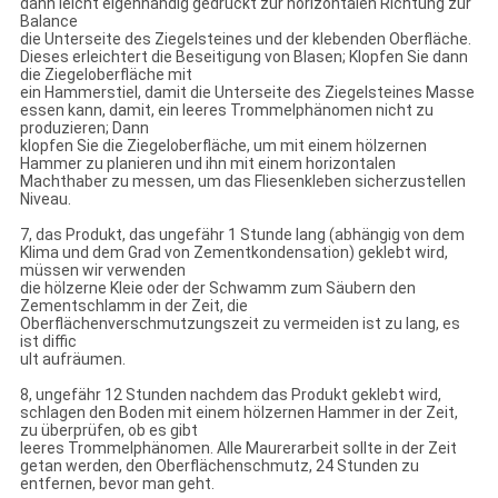
dann leicht eigenhändig gedrückt zur horizontalen Richtung zur
Balance
die Unterseite des Ziegelsteines und der klebenden Oberfläche.
Dieses erleichtert die Beseitigung von Blasen; Klopfen Sie dann
die Ziegeloberfläche mit
ein Hammerstiel, damit die Unterseite des Ziegelsteines Masse
essen kann, damit, ein leeres Trommelphänomen nicht zu
produzieren; Dann
klopfen Sie die Ziegeloberfläche, um mit einem hölzernen
Hammer zu planieren und ihn mit einem horizontalen
Machthaber zu messen, um das Fliesenkleben sicherzustellen
Niveau.
7, das Produkt, das ungefähr 1 Stunde lang (abhängig von dem
Klima und dem Grad von Zementkondensation) geklebt wird,
müssen wir verwenden
die hölzerne Kleie oder der Schwamm zum Säubern den
Zementschlamm in der Zeit, die
Oberflächenverschmutzungszeit zu vermeiden ist zu lang, es
ist diffic
ult aufräumen.
8, ungefähr 12 Stunden nachdem das Produkt geklebt wird,
schlagen den Boden mit einem hölzernen Hammer in der Zeit,
zu überprüfen, ob es gibt
leeres Trommelphänomen. Alle Maurerarbeit sollte in der Zeit
getan werden, den Oberflächenschmutz, 24 Stunden zu
entfernen, bevor man geht.