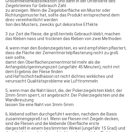
Größenfliesenklassifikation und dann in der Unterseite des
Ziegelsteines für Gebrauch Zahl
zu anzeigen. Wenn die Ziegeloberfläche ein Muster oder
Richtungsmuster hat, sollte das Produkt entsprechend dem
direc vereinheitlicht werden
tion des Musters, zwecks gut dekorative Effekte.
3 zur Zeit die Fliese, die größtenteils Gebrauch klebt, machen
das Kleben nass und trocknen das Kleben von zwei Methoden.
4, wenn man den Bodenziegelstein, es wird empfohlen pflastert,
dass die Fläche der Zementmörtelpflasterung nicht zu groß
sein sollte,
damit den Oberflächenzementmörtel mehr als die
Anfangsblutgerinnungszeit (ungefähr 45 Minuten), nicht mit
dem Ergebnis der Fliese finden
und Haftschichtadhäsion ist nicht dichtes wirkliches und
verursacht Qualitätsprobleme wie Lufttrommeln.
5, wenn man die Naht lässt, die, der Polierziegelstein klebt, der
2mm-5mm sperrt, ist angebracht. Der Polierziegelstein und die
Wandkreuzung
lassen Sie eine Naht von 3mm-5mm.
6, klebend sollten durchgeführt werden, nachdem die Basis
zusammengepreßt ist. Wenn sie Fliesen mit Ziegeln decken,
sind die Fliesen und die klebende Oberfläche erste
dargestellt in einem bestimmten Winkel (ungefähr 15 Grad) und