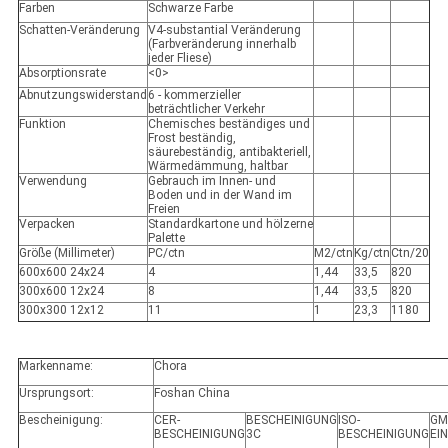
Farben
Schwarze Farbe
Schatten-Veränderung
V4-substantial Veränderung
(Farbveränderung innerhalb
jeder Fliese)
Absorptionsrate
<0>
Abnutzungswiderstand
6 - kommerzieller
beträchtlicher Verkehr
Funktion
Chemisches beständiges und
Frost beständig,
säurebeständig, antibakteriell,
Wärmedämmung, haltbar
Verwendung
Gebrauch im Innen- und
Boden und in der Wand im
Freien
Verpacken
Standardkartone und hölzerne
Palette
Größe (Millimeter)
PC/ctn
M2/ctn
Kg/ctn
Ctn/20
600x600 24x24
4
1,44
33,5
820
300x600 12x24
8
1,44
33,5
820
300x300 12x12
11
1
23,3
1180
Markenname:
Chora
Ursprungsort:
Foshan China
Bescheinigung:
CER-
BESCHEINIGUNG
ISO-
GM
BESCHEINIGUNG
3C
BESCHEINIGUNG
EI