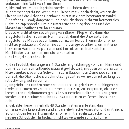
verlassen eine Naht von 3mm-5mm.
6, klebend sollten durchgeführt werden, nachdem die Basis
zusammengepreßt ist. Wenn man Fliesen mit Ziegeln deckt, werden die
Fliesen und die klebende Oberfläche zuerst in einem bestimmten Winkel
(ungefähr 15 Grad) dargestellt und gedrückt dann leicht zur horizontalen
Richtung eigenhändig, um die Unterseite des Ziegelsteines und der
klebenden Oberfläche zu balancieren.
Dieses erleichtert die Beseitigung von Blasen; Klopfen Sie dann die
Ziegeloberfläche mit einem Hammerstiel, damit die Unterseite des
Ziegelsteines Masse essen kann, damit, ein leeres Trommelphänomen
nicht zu produzieren; Klopfen Sie dann die Ziegeloberfläche, um mit einem
hölzernen Hammer zu planieren und ihn mit einem horizontalen
Machthaber zu messen, um sicherzustellen
Die Fliese, die gerade klebt.
7, das Produkt, das ungefähr 1 Stunde lang (abhängig von dem Klima und
dem Grad von Zementkondensation) geklebt wird, müssen wir die hölzerne
Kleie benutzen, oder der Schwamm zum Säubern den Zementschlamm in
der Zeit, die Oberflächenverschmutzungszeit zu vermeiden ist zu lang, es
ist schwierig, aufzuräumen.
8, ungefähr 12 Stunden nachdem das Produkt geklebt wird, schlagen den
Boden mit einem hölzernen Hammer in der Zeit, zu überprüfen, ob es ein
leeres Trommelphänomen gibt. Alle Maurerarbeit sollte in der Zeit getan
werden, den Oberflächenschmutz, 24 Stunden zu entfernen, bevor man
geht.
9, geklebte Fliesen innerhalb 48 Stunden, ist es am besten, das
umfangreiche Einwachsen und andere elektrische Ausrüstung, damit, nicht
zu unnötiges leeres Trommelphänomen mit Ziegeln zu decken und
neueren Schock der Haftschicht nicht zu verwenden und zu führen.