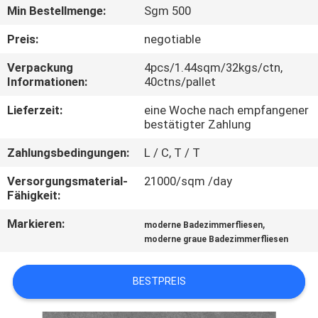
Min Bestellmenge:
Sgm 500
QUALITÄTSKONTROLLE
Preis:
negotiable
Verpackung
4pcs/1.44sqm/32kgs/ctn,
KONTAKT
Informationen:
40ctns/pallet
MIT
Lieferzeit:
eine Woche nach empfangener
UNS
bestätigter Zahlung
Zahlungsbedingungen:
L / C, T / T
BITTE UM
Versorgungsmaterial-
21000/sqm /day
EIN
Fähigkeit:
ANGEBOT
Markieren:
,
moderne Badezimmerfliesen
moderne graue Badezimmerfliesen
SITEMAP
BESTPREIS
DATENSCHUTZRICHTLINIE