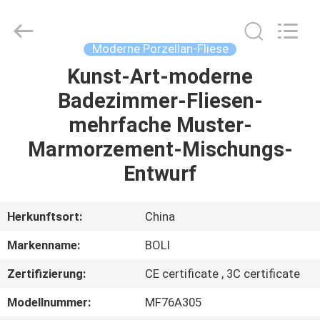
FOSHAN
BOLI
CERAMICS
CO.,LTD..
All
Moderne Porzellan-Fliese
Rights
Reserved.
Kunst-Art-moderne
ZU
Badezimmer-Fliesen-
HAUSE
mehrfache Muster-
PRODUKTE
Marmorzement-Mischungs-
Entwurf
VIDEOS
Herkunftsort:
China
ÜBER
Markenname:
BOLI
UNS
Zertifizierung:
CE certificate , 3C certificate
WERKSBESICHTIGUNG
Modellnummer:
MF76A305