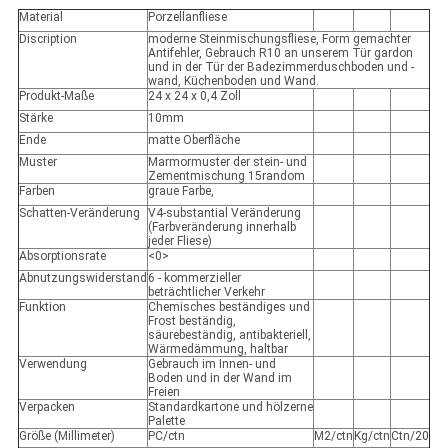
Material
Porzellanfliese
Discription
moderne Steinmischungsfliese, Form gemachter
Antifehler, Gebrauch R10 an unserem Tür gardon
und in der Tür der Badezimmerduschboden und -
wand, Küchenboden und Wand.
Produkt-Maße
24 x 24 x 0,4 Zoll
Stärke
10mm
Ende
matte Oberfläche
Muster
Marmormuster der stein- und
Zementmischung 15random
Farben
graue Farbe,
Schatten-Veränderung
V4-substantial Veränderung
(Farbveränderung innerhalb
jeder Fliese)
Absorptionsrate
<0>
Abnutzungswiderstand
6 - kommerzieller
beträchtlicher Verkehr
Funktion
Chemisches beständiges und
Frost beständig,
säurebeständig, antibakteriell,
Wärmedämmung, haltbar
Verwendung
Gebrauch im Innen- und
Boden und in der Wand im
Freien
Verpacken
Standardkartone und hölzerne
Palette
Größe (Millimeter)
PC/ctn
M2/ctn
Kg/ctn
Ctn/20