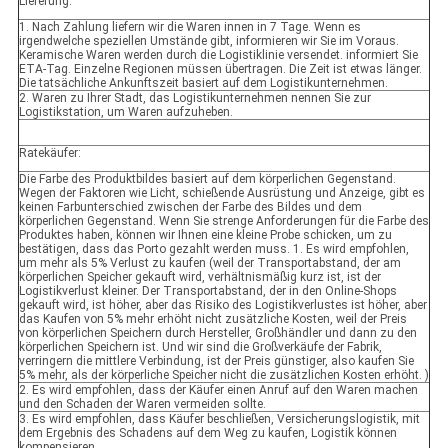
Lieferung:
1. Nach Zahlung liefern wir die Waren innen in 7 Tage. Wenn es
irgendwelche speziellen Umstände gibt, informieren wir Sie im Voraus.
Keramische Waren werden durch die Logistiklinie versendet. informiert Sie
ETA-Tag. Einzelne Regionen müssen übertragen. Die Zeit ist etwas länger.
Die tatsächliche Ankunftszeit basiert auf dem Logistikunternehmen.
2. Waren zu Ihrer Stadt, das Logistikunternehmen nennen Sie zur
Logistikstation, um Waren aufzuheben.
Ratekäufer:
Die Farbe des Produktbildes basiert auf dem körperlichen Gegenstand.
Wegen der Faktoren wie Licht, schießende Ausrüstung und Anzeige, gibt es
keinen Farbunterschied zwischen der Farbe des Bildes und dem
körperlichen Gegenstand. Wenn Sie strenge Anforderungen für die Farbe des
Produktes haben, können wir Ihnen eine kleine Probe schicken, um zu
bestätigen, dass das Porto gezahlt werden muss. 1. Es wird empfohlen,
um mehr als 5% Verlust zu kaufen (weil der Transportabstand, der am
körperlichen Speicher gekauft wird, verhältnismäßig kurz ist, ist der
Logistikverlust kleiner. Der Transportabstand, der in den Online-Shops
gekauft wird, ist höher, aber das Risiko des Logistikverlustes ist höher, aber
das Kaufen von 5% mehr erhöht nicht zusätzliche Kosten, weil der Preis
von körperlichen Speichern durch Hersteller, Großhändler und dann zu den
körperlichen Speichern ist. Und wir sind die Großverkäufe der Fabrik,
verringern die mittlere Verbindung, ist der Preis günstiger, also kaufen Sie
5% mehr, als der körperliche Speicher nicht die zusätzlichen Kosten erhöht. )
2. Es wird empfohlen, dass der Käufer einen Anruf auf den Waren machen
und den Schaden der Waren vermeiden sollte.
3. Es wird empfohlen, dass Käufer beschließen, Versicherungslogistik, mit
dem Ergebnis des Schadens auf dem Weg zu kaufen, Logistik können
kompensieren.