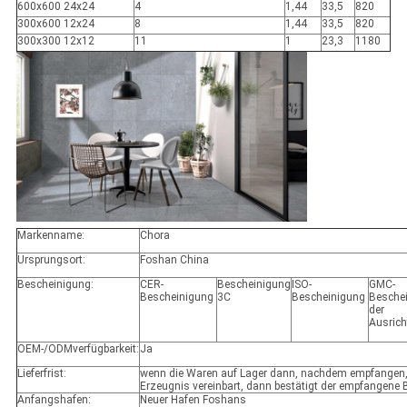
600x600 24x24
4
1,44
33,5
820
300x600 12x24
8
1,44
33,5
820
300x300 12x12
11
1
23,3
1180
Markenname:
Chora
Ursprungsort:
Foshan China
Bescheinigung:
CER-
Bescheinigung
ISO-
GMC-
Bescheinigung
3C
Bescheinigung
Besche
der
Ausric
OEM-/ODMverfügbarkeit:
Ja
Lieferfrist:
wenn die Waren auf Lager dann, nachdem empfangen,
Erzeugnis vereinbart, dann bestätigt der empfangene
Anfangshafen:
Neuer Hafen Foshans