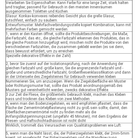
Verarbeiten Sie Eigenschaften: Kann Farbe für eine lange Zeit, stark halten
und tragbar, passend für Gebrauch in den meisten Innenräumen
ausgenommen Toiletten und Küchen.
Glasur: Konkav-konvexes reibendes Gesicht plus die grelle Glasur,
rutschfest, einfach zu säubern.
Entwurfsmuster: Mehrfachverbindungsstelle kopiert Kombination, kann mit
mehrfachen Farben gemischt werden.
1, wenn er den Kasten öffnet, sollte die Produktbeschreibungen, die Maße,
die Farbzahl, das etc., die gleiche Farbzahl erkennen des Produktes, das in
die gleiche Position hinzugefügt wird, mischen nicht die Produkte von den
verschiedenen Farbzahlen, die zusammen geklebt werden (es sei denn,
dass bewusst erfordert, um zu erreichen
Spezielle dekorative Effekte in der Zahl)
2, bevor Sie zuerst auf der Isolationsprüfung, nach der Anwendung der
gleichen Farbzahl und -größe kann, Sie die angrenzende Farbzahl und -
größe und unterschiedliche Farbzahl, Größenfliesenklassifikation und dann
in der Unterseite des Ziegelsteines für Gebrauch verwenden kleben
Nummerieren Sie, um anzuzeigen. Wenn die Ziegeloberfläche ein Muster
oder Richtungsmuster hat, sollte das Produkt anordnungsgemäß des
Musters gut vereinheitlicht werden, zwecks dekorative Effekte.
3 zur Zeit die Fliese, die größtenteils Gebrauch klebt, machen das Kleben
nass und trocknen das Kleben von zwei Methoden.
4, wenn man den Bodenziegelstein, es wird empfohlen pflastert, dass die
Fläche der Zementmörtelpflasterung nicht zu groß sein sollte, damit, den
Oberflächenzementmörtel nicht zu finden mehr als die
Anfangsblutgerinnungszeit (ungefähr 45 Minuten), mit dem Ergebnis der
Fliesen- und Haftschichtadhäsion ist nicht dicht
Wirklich, trommelt das Verursachen von Qualitätsproblemen wie Luft.
5, wenn man die Naht lässt, die, der Polierziegelstein klebt, der 2mm-5mm
sperrt, ist angebracht. Der Polierziegelstein und die Wandkreuzung