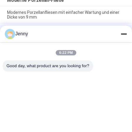
Moderne Porzellan-Fliese
Modernes Porzellanfliesen mit einfacher Wartung und einer
Dicke von 9 mm
Pflegeleichte moderne Feinsteinzeug-Bodenfliese mit glatter
Jenny
Textur, die eine elegante Oberfläche bietet, die resistent
gegen Flecken und täglichen Verschleiß ist
Schwimmende Installation Moderne Porzellanfliesen
6:22 PM
Innenraum 9 mm Dicke Perfekte Wahl Langlebige Oberfläche
Ideal für Großprojekte
Good day, what product are you looking for?
Beliebte Kategorien
Alle
Glasierte Porzellan-
Steinblick-Porzellan-
Fliesen
Fliese
Moderne Porzellan-
Marmorblick-
Fliese
Porzellan-Fliese
Hölzerne 
Teppich-Blick-