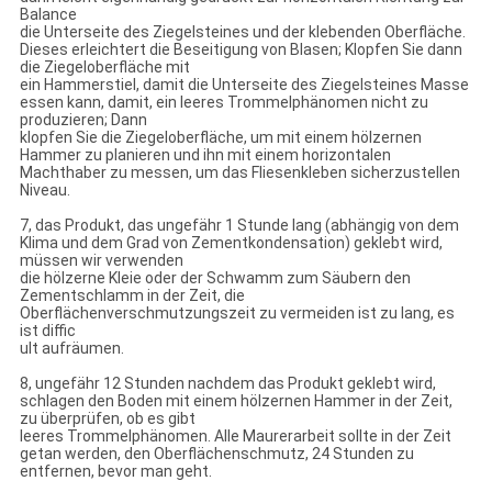
Balance
die Unterseite des Ziegelsteines und der klebenden Oberfläche.
Dieses erleichtert die Beseitigung von Blasen; Klopfen Sie dann
die Ziegeloberfläche mit
ein Hammerstiel, damit die Unterseite des Ziegelsteines Masse
essen kann, damit, ein leeres Trommelphänomen nicht zu
produzieren; Dann
klopfen Sie die Ziegeloberfläche, um mit einem hölzernen
Hammer zu planieren und ihn mit einem horizontalen
Machthaber zu messen, um das Fliesenkleben sicherzustellen
Niveau.
7, das Produkt, das ungefähr 1 Stunde lang (abhängig von dem
Klima und dem Grad von Zementkondensation) geklebt wird,
müssen wir verwenden
die hölzerne Kleie oder der Schwamm zum Säubern den
Zementschlamm in der Zeit, die
Oberflächenverschmutzungszeit zu vermeiden ist zu lang, es
ist diffic
ult aufräumen.
8, ungefähr 12 Stunden nachdem das Produkt geklebt wird,
schlagen den Boden mit einem hölzernen Hammer in der Zeit,
zu überprüfen, ob es gibt
leeres Trommelphänomen. Alle Maurerarbeit sollte in der Zeit
getan werden, den Oberflächenschmutz, 24 Stunden zu
entfernen, bevor man geht.