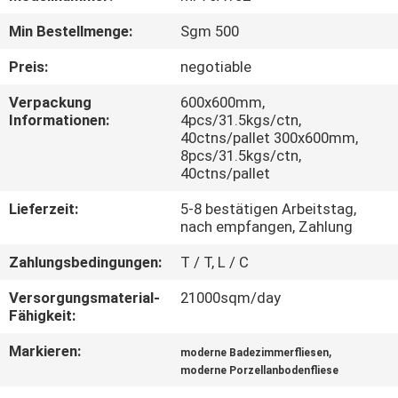
Min Bestellmenge:
Sgm 500
QUALITÄTSKONTROLLE
Preis:
negotiable
KONTAKT
Verpackung
600x600mm,
Informationen:
4pcs/31.5kgs/ctn,
MIT
40ctns/pallet 300x600mm,
UNS
8pcs/31.5kgs/ctn,
40ctns/pallet
BITTE UM
Lieferzeit:
5-8 bestätigen Arbeitstag,
nach empfangen, Zahlung
EIN
Zahlungsbedingungen:
T / T, L / C
ANGEBOT
Versorgungsmaterial-
21000sqm/day
Fähigkeit:
SITEMAP
Markieren:
,
moderne Badezimmerfliesen
moderne Porzellanbodenfliese
DATENSCHUTZRICHTLINIE