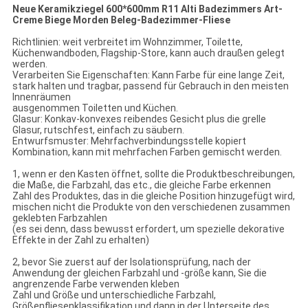
Neue Keramikziegel 600*600mm R11 Alti Badezimmers Art-
Creme Biege Morden Beleg-Badezimmer-Fliese
Richtlinien: weit verbreitet im Wohnzimmer, Toilette,
Küchenwandboden, Flagship-Store, kann auch draußen gelegt
werden.
Verarbeiten Sie Eigenschaften: Kann Farbe für eine lange Zeit,
stark halten und tragbar, passend für Gebrauch in den meisten
Innenräumen
ausgenommen Toiletten und Küchen.
Glasur: Konkav-konvexes reibendes Gesicht plus die grelle
Glasur, rutschfest, einfach zu säubern.
Entwurfsmuster: Mehrfachverbindungsstelle kopiert
Kombination, kann mit mehrfachen Farben gemischt werden.
1, wenn er den Kasten öffnet, sollte die Produktbeschreibungen,
die Maße, die Farbzahl, das etc., die gleiche Farbe erkennen
Zahl des Produktes, das in die gleiche Position hinzugefügt wird,
mischen nicht die Produkte von den verschiedenen zusammen
geklebten Farbzahlen
(es sei denn, dass bewusst erfordert, um spezielle dekorative
Effekte in der Zahl zu erhalten)
2, bevor Sie zuerst auf der Isolationsprüfung, nach der
Anwendung der gleichen Farbzahl und -größe kann, Sie die
angrenzende Farbe verwenden kleben
Zahl und Größe und unterschiedliche Farbzahl,
Größenfliesenklassifikation und dann in der Unterseite des