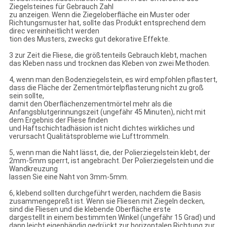
Ziegelsteines für Gebrauch Zahl
zu anzeigen. Wenn die Ziegeloberfläche ein Muster oder
Richtungsmuster hat, sollte das Produkt entsprechend dem
direc vereinheitlicht werden
tion des Musters, zwecks gut dekorative Effekte.
3 zur Zeit die Fliese, die größtenteils Gebrauch klebt, machen
das Kleben nass und trocknen das Kleben von zwei Methoden.
4, wenn man den Bodenziegelstein, es wird empfohlen pflastert,
dass die Fläche der Zementmörtelpflasterung nicht zu groß
sein sollte,
damit den Oberflächenzementmörtel mehr als die
Anfangsblutgerinnungszeit (ungefähr 45 Minuten), nicht mit
dem Ergebnis der Fliese finden
und Haftschichtadhäsion ist nicht dichtes wirkliches und
verursacht Qualitätsprobleme wie Lufttrommeln.
5, wenn man die Naht lässt, die, der Polierziegelstein klebt, der
2mm-5mm sperrt, ist angebracht. Der Polierziegelstein und die
Wandkreuzung
lassen Sie eine Naht von 3mm-5mm.
6, klebend sollten durchgeführt werden, nachdem die Basis
zusammengepreßt ist. Wenn sie Fliesen mit Ziegeln decken,
sind die Fliesen und die klebende Oberfläche erste
dargestellt in einem bestimmten Winkel (ungefähr 15 Grad) und
dann leicht eigenhändig gedrückt zur horizontalen Richtung zur