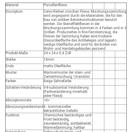
Material
Porzellanfliese
Discription
Cenic-Reihen mischen Fliese, Mischungssammlung
wird angespornt durch die Materialien, die für den
Bau von antiken Betonkonstruktionen benutzt
werden. Die Steineffektfliesen in der
Mischungssammlung kommen in 4 Farben und in 3
Größen. Produziertes in fine Feinsteinzeug, die
Fliesen der Sammlung haben eine trockene
Glasuroberfläche des Antibeleges und lappato
seidige Oberfläche und sind für die Böden von
Wohn- und Handelsgebäuden passend
Produkt-Maße
24 x 24 x 0,4 Zoll
Stärke
10mm
Ende
matte Oberfläche
Muster
Marmormuster der stein- und
Zementmischung 15random
Farben
Beige Sahnefarbe
Schatten-Veränderung
V4-substantial Veränderung
(Farbveränderung innerhalb
jeder Fliese)
Absorptionsrate
<0>
Abnutzungswiderstand
6 - kommerzieller
beträchtlicher Verkehr
Funktion
Chemisches beständiges und
Frost beständig,
säurebeständig, antibakteriell,
Wärmedämmung, haltbar