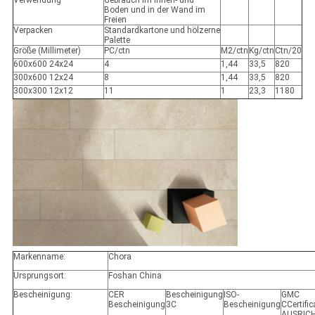
Verwendung
Gebrauch im Innen- und
Boden und in der Wand im
Freien
Verpacken
Standardkartone und hölzerne
Palette
Größe (Millimeter)
PC/ctn
M2/ctn
Kg/ctn
Ctn/20
600x600 24x24
4
1,44
33,5
820
300x600 12x24
8
1,44
33,5
820
300x300 12x12
11
1
23,3
1180
Markenname:
Chora
Ursprungsort:
Foshan China
Bescheinigung:
CER
Bescheinigung
ISO-
GMC
Bescheinigung
3C
Bescheinigung
CCertific
AUSRIC