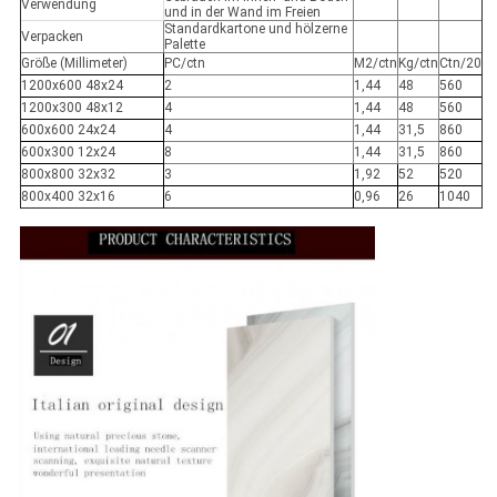
Verwendung
und in der Wand im Freien
Standardkartone und hölzerne
Verpacken
Palette
Größe (Millimeter)
PC/ctn
M2/ctn
Kg/ctn
Ctn/20
1200x600 48x24
2
1,44
48
560
1200x300 48x12
4
1,44
48
560
600x600 24x24
4
1,44
31,5
860
600x300 12x24
8
1,44
31,5
860
800x800 32x32
3
1,92
52
520
800x400 32x16
6
0,96
26
1040