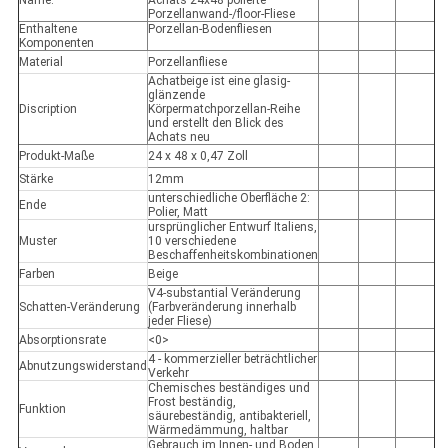
Name:
Achats 24x48 polierte
Porzellanwand-/floor-Fliese
Enthaltene
Porzellan-Bodenfliesen
Komponenten
Material
Porzellanfliese
Achatbeige ist eine glasig-
glänzende
Discription
Körpermatchporzellan-Reihe
und erstellt den Blick des
Achats neu
Produkt-Maße
24 x 48 x 0,47 Zoll
Stärke
12mm
unterschiedliche Oberfläche 2:
Ende
Polier, Matt
ursprünglicher Entwurf Italiens,
Muster
10 verschiedene
Beschaffenheitskombinationen
Farben
Beige
V4-substantial Veränderung
Schatten-Veränderung
(Farbveränderung innerhalb
jeder Fliese)
Absorptionsrate
<0>
4 - kommerzieller beträchtlicher
Abnutzungswiderstand
Verkehr
Chemisches beständiges und
Frost beständig,
Funktion
säurebeständig, antibakteriell,
Wärmedämmung, haltbar
Gebrauch im Innen- und Boden