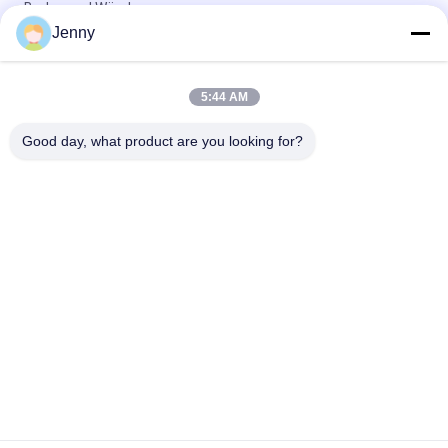
Boden und Wände
Jenny
Grüne Porzellanfliesen: 750*1500 mm, 9,5 mm dick, Marmor-
ähnliche Oberfläche
5:44 AM
Reingraue Porzellanfliesen: 9,5 mm Dicke, saubere und reine
graue Farbe, vielseitig und elegant
Good day, what product are you looking for?
Beliebte Kategorien
Alle
Glasierte Porzellan-
Steinblick-Porzellan-
Fliesen
Fliese
Moderne Porzellan-
Marmorblick-
Fliese
Porzellan-Fliese
Hölzerne 
Teppich-Blick-
Effektporzellanfliesen
Porzellan-Fliese
Zement-Blick-
Fliese Des 
Porzellan-Fliese
Porzellans 24x24