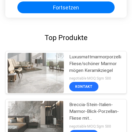
Fortsetzen
Top Produkte
Luxusmattmarmorporzellan-
Fliese/schöner Marmor
mögen Keramikziegel
negotiable MOQ:Sgm 500
KONTAKT
Breccia-Stein-Italien-
Marmor-Blick-Porzellan-
Fliese mit
Polier-/Mattoberfläche
negotiable MOQ:Sgm 500