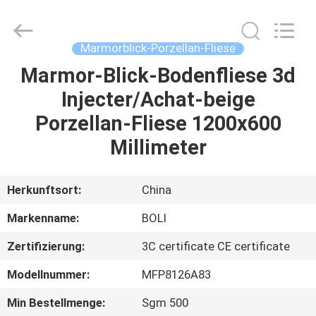
FOSHAN
BOLI
CERAMICS
CO.,LTD..
All
Marmorblick-Porzellan-Fliese
Rights
Reserved.
Marmor-Blick-Bodenfliese 3d
ZU
Injecter/Achat-beige
HAUSE
Porzellan-Fliese 1200x600
PRODUKTE
Millimeter
VIDEOS
Herkunftsort:
China
Markenname:
BOLI
ÜBER
Zertifizierung:
3C certificate CE certificate
UNS
Modellnummer:
MFP8126A83
WERKSBESICHTIGUNG
Min Bestellmenge:
Sgm 500