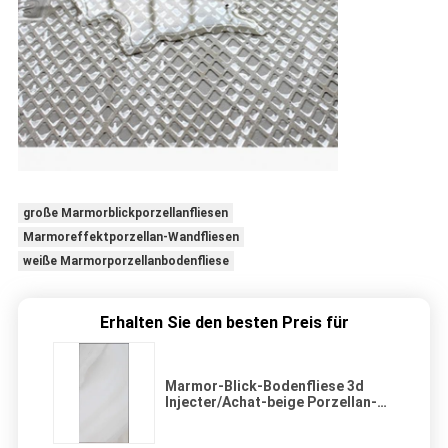
große Marmorblickporzellanfliesen
Marmoreffektporzellan-Wandfliesen
weiße Marmorporzellanbodenfliese
Erhalten Sie den besten Preis für
Marmor-Blick-Bodenfliese 3d
Injecter/Achat-beige Porzellan-
Fliese 1200x600 Millimeter