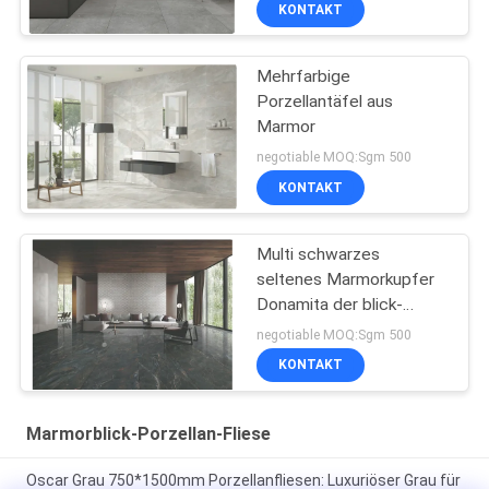
KONTAKT
Mehrfarbige
Porzellantäfel aus
Marmor
negotiable MOQ:Sgm 500
KONTAKT
Multi schwarzes
seltenes Marmorkupfer
Donamita der blick-
Porzellan-Fliesen-
negotiable MOQ:Sgm 500
Größen-24x48
KONTAKT
Marmorblick-Porzellan-Fliese
Oscar Grau 750*1500mm Porzellanfliesen: Luxuriöser Grau für