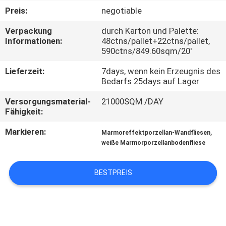
Preis:
negotiable
QUALITÄTSKONTROLLE
Verpackung
durch Karton und Palette:
Informationen:
48ctns/pallet+22ctns/pallet,
590ctns/849.60sqm/20'
KONTAKT
MIT
Lieferzeit:
7days, wenn kein Erzeugnis des
Bedarfs 25days auf Lager
UNS
Versorgungsmaterial-
21000SQM /DAY
Fähigkeit:
BITTE UM
Markieren:
,
Marmoreffektporzellan-Wandfliesen
EIN
weiße Marmorporzellanbodenfliese
ANGEBOT
BESTPREIS
SITEMAP
DATENSCHUTZRICHTLINIE