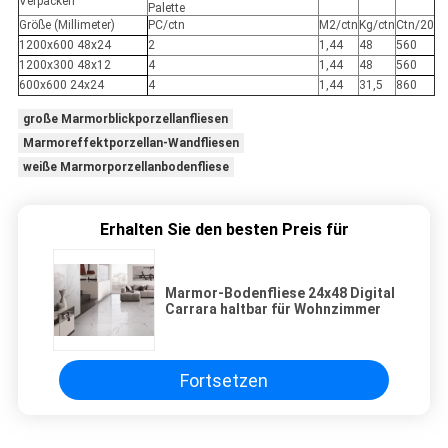
Verpacken
Palette
Größe (Millimeter)
PC/ctn
M2/ctn
Kg/ctn
Ctn/20
1200x600 48x24
2
1,44
48
560
1200x300 48x12
4
1,44
48
560
600x600 24x24
4
1,44
31,5
860
große Marmorblickporzellanfliesen
Marmoreffektporzellan-Wandfliesen
weiße Marmorporzellanbodenfliese
Erhalten Sie den besten Preis für
Marmor-Bodenfliese 24x48 Digital
Carrara haltbar für Wohnzimmer
Fortsetzen