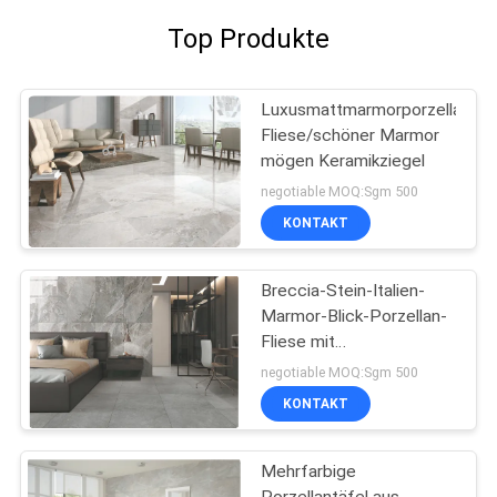
Top Produkte
Luxusmattmarmorporzellan-
Fliese/schöner Marmor
mögen Keramikziegel
negotiable MOQ:Sgm 500
KONTAKT
Breccia-Stein-Italien-
Marmor-Blick-Porzellan-
Fliese mit
Polier-/Mattoberfläche
negotiable MOQ:Sgm 500
KONTAKT
Mehrfarbige
Porzellantäfel aus