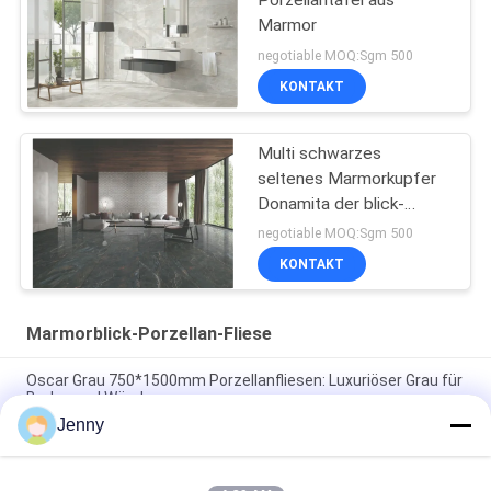
Marmor
negotiable MOQ:Sgm 500
KONTAKT
Multi schwarzes
seltenes Marmorkupfer
Donamita der blick-
Porzellan-Fliesen-
negotiable MOQ:Sgm 500
Größen-24x48
KONTAKT
Marmorblick-Porzellan-Fliese
Oscar Grau 750*1500mm Porzellanfliesen: Luxuriöser Grau für
Boden und Wände
Jenny
Grüne Porzellanfliesen: 750*1500 mm, 9,5 mm dick, Marmor-
ähnliche Oberfläche