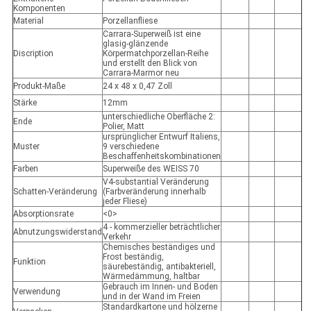
Komponenten
Material
Porzellanfliese
Carrara-Superweiß ist eine
glasig-glänzende
Discription
Körpermatchporzellan-Reihe
und erstellt den Blick von
Carrara-Marmor neu
Produkt-Maße
24 x 48 x 0,47 Zoll
Stärke
12mm
unterschiedliche Oberfläche 2:
Ende
Polier, Matt
ursprünglicher Entwurf Italiens,
Muster
9 verschiedene
Beschaffenheitskombinationen
Farben
Superweiße des WEISS 70
V4-substantial Veränderung
Schatten-Veränderung
(Farbveränderung innerhalb
jeder Fliese)
Absorptionsrate
<0>
4 - kommerzieller beträchtlicher
Abnutzungswiderstand
Verkehr
Chemisches beständiges und
Frost beständig,
Funktion
säurebeständig, antibakteriell,
Wärmedämmung, haltbar
Gebrauch im Innen- und Boden
Verwendung
und in der Wand im Freien
Standardkartone und hölzerne