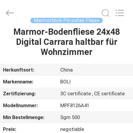
FOSHAN
BOLI
CERAMICS
CO.,LTD..
All
Marmorblick-Porzellan-Fliese
Rights
Reserved.
Marmor-Bodenfliese 24x48
ZU
Digital Carrara haltbar für
HAUSE
Wohnzimmer
PRODUKTE
Herkunftsort:
China
VIDEOS
Markenname:
BOLI
Zertifizierung:
3C certificate , CE certificate
ÜBER
Modellnummer:
MPF8126A41
UNS
Min Bestellmenge:
Sgm 500
WERKSBESICHTIGUNG
Preis:
negotiable