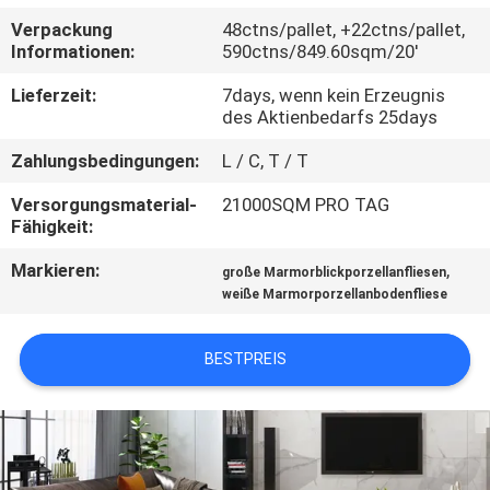
Verpackung
48ctns/pallet, +22ctns/pallet,
QUALITÄTSKONTROLLE
Informationen:
590ctns/849.60sqm/20'
Lieferzeit:
7days, wenn kein Erzeugnis
KONTAKT
des Aktienbedarfs 25days
MIT
Zahlungsbedingungen:
L / C, T / T
UNS
Versorgungsmaterial-
21000SQM PRO TAG
Fähigkeit:
BITTE UM
Markieren:
,
große Marmorblickporzellanfliesen
EIN
weiße Marmorporzellanbodenfliese
ANGEBOT
BESTPREIS
SITEMAP
DATENSCHUTZRICHTLINIE