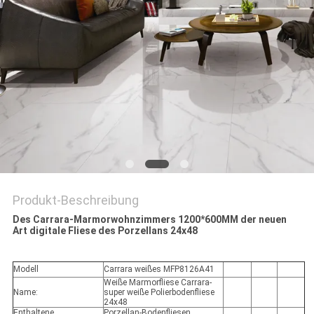
Produkt-Beschreibung
Des Carrara-Marmorwohnzimmers 1200*600MM der neuen
Art digitale Fliese des Porzellans 24x48
Modell
Carrara weißes MFP8126A41
Weiße Marmorfliese Carrara-
Name:
super weiße Polierbodenfliese
24x48
Enthaltene
Porzellan-Bodenfliesen