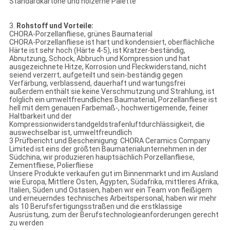
Standardkartone und hölzerne Palette
3.
Rohstoff und Vorteile:
CHORA-Porzellanfliese, grünes Baumaterial
CHORA-Porzellanfliese ist hart und kondensiert, oberflächliche
Härte ist sehr hoch (Härte 4-5), ist Kratzer-beständig,
Abnutzung, Schock, Abbruch und Kompression und hat
ausgezeichnete Hitze, Korrosion und Fleckwiderstand, nicht
seiend verzerrt, aufgeteilt und sein-beständig gegen
Verfärbung, verblassend, dauerhaft und wartungsfrei
außerdem enthält sie keine Verschmutzung und Strahlung, ist
folglich ein umweltfreundliches Baumaterial, Porzellanfliese ist
hell mit dem genauen Farbemaß-, hochwertigemende, feiner
Haltbarkeit und der
Kompressionwiderstandgeldstrafenluftdurchlässigkeit, die
auswechselbar ist, umweltfreundlich
3 Prüfbericht und Bescheinigung: CHORA Ceramics Company
Limited ist eins der größten Baumaterialunternehmen in der
Südchina, wir produzieren hauptsächlich Porzellanfliese,
Zementfliese, Polierfliese
Unsere Produkte verkaufen gut im Binnenmarkt und im Ausland
wie Europa, Mittlere Osten, Ägypten, Südafrika, mittleres Afrika,
Italien, Süden und Ostasien, haben wir ein Team von fleißigem
und erneuerndes technisches Arbeitspersonal, haben wir mehr
als 10 Berufsfertigungsstraßen und die erstklassige
Ausrüstung, zum der Berufstechnologieanforderungen gerecht
zu werden