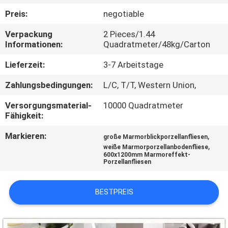
Preis:
negotiable
QUALITÄTSKONTROLLE
Verpackung
2 Pieces/1.44
Informationen:
Quadratmeter/48kg/Carton
KONTAKT
Lieferzeit:
3-7 Arbeitstage
MIT
Zahlungsbedingungen:
L/C, T/T, Western Union,
UNS
Versorgungsmaterial-
10000 Quadratmeter
Fähigkeit:
BITTE UM
Markieren:
,
EIN
große Marmorblickporzellanfliesen
,
weiße Marmorporzellanbodenfliese
ANGEBOT
600x1200mm Marmoreffekt-
Porzellanfliesen
SITEMAP
BESTPREIS
DATENSCHUTZRICHTLINIE