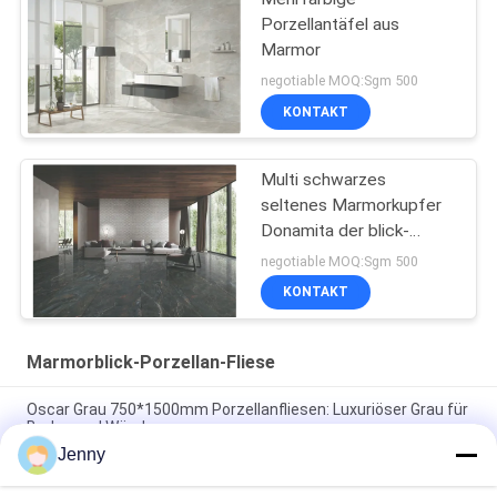
Porzellantäfel aus
Marmor
negotiable MOQ:Sgm 500
KONTAKT
Multi schwarzes
seltenes Marmorkupfer
Donamita der blick-
Porzellan-Fliesen-
negotiable MOQ:Sgm 500
Größen-24x48
KONTAKT
Marmorblick-Porzellan-Fliese
Oscar Grau 750*1500mm Porzellanfliesen: Luxuriöser Grau für
Boden und Wände
Jenny
Grüne Porzellanfliesen: 750*1500 mm, 9,5 mm dick, Marmor-
ähnliche Oberfläche