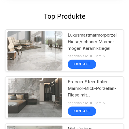
Top Produkte
Luxusmattmarmorporzellan-
Fliese/schöner Marmor
mögen Keramikziegel
negotiable MOQ:Sgm 500
KONTAKT
Breccia-Stein-Italien-
Marmor-Blick-Porzellan-
Fliese mit
Polier-/Mattoberfläche
negotiable MOQ:Sgm 500
KONTAKT
Mehrfarbige