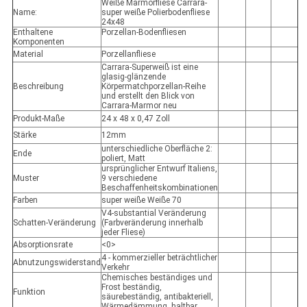
Weiße Marmorfliese Carrara-
Name:
super weiße Polierbodenfliese
24x48
Enthaltene
Porzellan-Bodenfliesen
Komponenten
Material
Porzellanfliese
Carrara-Superweiß ist eine
glasig-glänzende
Beschreibung
Körpermatchporzellan-Reihe
und erstellt den Blick von
Carrara-Marmor neu
Produkt-Maße
24 x 48 x 0,47 Zoll
Stärke
12mm
unterschiedliche Oberfläche 2:
Ende
poliert, Matt
ursprünglicher Entwurf Italiens,
Muster
9 verschiedene
Beschaffenheitskombinationen
Farben
super weiße Weiße 70
V4-substantial Veränderung
Schatten-Veränderung
(Farbveränderung innerhalb
jeder Fliese)
Absorptionsrate
<0>
4 - kommerzieller beträchtlicher
Abnutzungswiderstand
Verkehr
Chemisches beständiges und
Frost beständig,
Funktion
säurebeständig, antibakteriell,
Wärmedämmung, haltbar