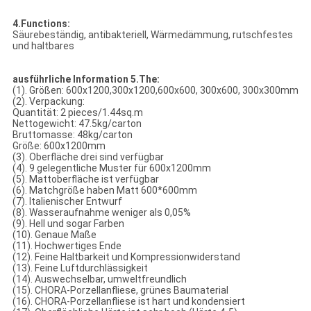
4.Functions:
Säurebeständig, antibakteriell, Wärmedämmung, rutschfestes
und haltbares
ausführliche Information 5.The:
(1). Größen: 600x1200,300x1200,600x600, 300x600, 300x300mm
(2). Verpackung:
Quantität: 2 pieces/1.44sq.m
Nettogewicht: 47.5kg/carton
Bruttomasse: 48kg/carton
Größe: 600x1200mm
(3). Oberfläche drei sind verfügbar
(4). 9 gelegentliche Muster für 600x1200mm
(5). Mattoberfläche ist verfügbar
(6). Matchgröße haben Matt 600*600mm
(7). Italienischer Entwurf
(8). Wasseraufnahme weniger als 0,05%
(9). Hell und sogar Farben
(10). Genaue Maße
(11). Hochwertiges Ende
(12). Feine Haltbarkeit und Kompressionwiderstand
(13). Feine Luftdurchlässigkeit
(14). Auswechselbar, umweltfreundlich
(15). CHORA-Porzellanfliese, grünes Baumaterial
(16). CHORA-Porzellanfliese ist hart und kondensiert