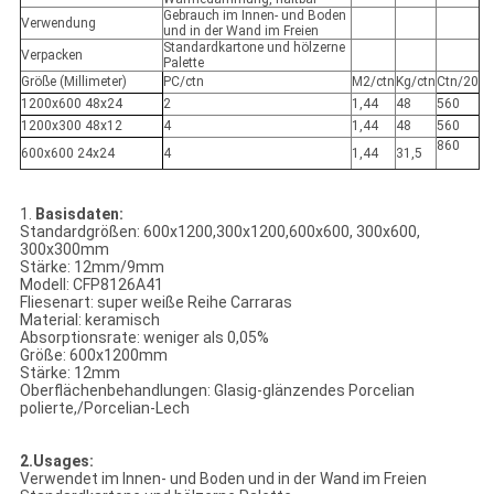
Gebrauch im Innen- und Boden
Verwendung
und in der Wand im Freien
Standardkartone und hölzerne
Verpacken
Palette
Größe (Millimeter)
PC/ctn
M2/ctn
Kg/ctn
Ctn/20
1200x600 48x24
2
1,44
48
560
1200x300 48x12
4
1,44
48
560
860
600x600 24x24
4
1,44
31,5
1.
Basisdaten:
Standardgrößen: 600x1200,300x1200,600x600, 300x600,
300x300mm
Stärke: 12mm/9mm
Modell: CFP8126A41
Fliesenart: super weiße Reihe Carraras
Material: keramisch
Absorptionsrate: weniger als 0,05%
Größe: 600x1200mm
Stärke: 12mm
Oberflächenbehandlungen: Glasig-glänzendes Porcelian
polierte,/Porcelian-Lech
2.Usages:
Verwendet im Innen- und Boden und in der Wand im Freien