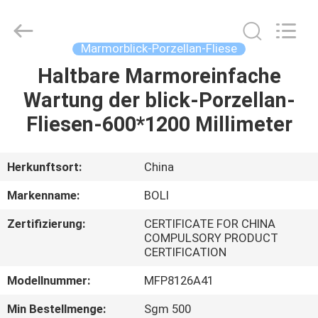
FOSHAN
BOLI
CERAMICS
CO.,LTD..
All
Marmorblick-Porzellan-Fliese
Rights
Reserved.
Haltbare Marmoreinfache
ZU
Wartung der blick-Porzellan-
HAUSE
Fliesen-600*1200 Millimeter
PRODUKTE
Herkunftsort:
China
VIDEOS
Markenname:
BOLI
Zertifizierung:
CERTIFICATE FOR CHINA
ÜBER
COMPULSORY PRODUCT
CERTIFICATION
UNS
Modellnummer:
MFP8126A41
WERKSBESICHTIGUNG
Min Bestellmenge:
Sgm 500