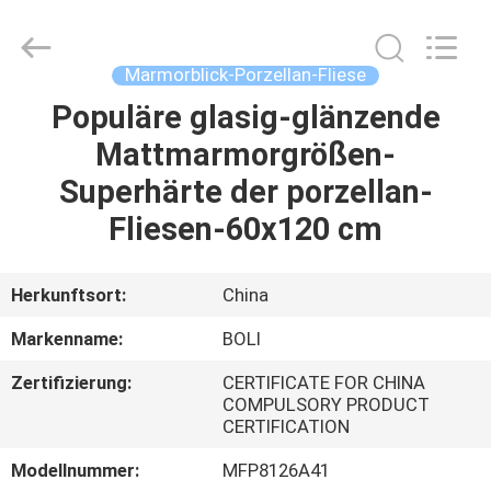
FOSHAN
BOLI
CERAMICS
CO.,LTD..
All
Marmorblick-Porzellan-Fliese
Rights
Reserved.
Populäre glasig-glänzende
ZU
Mattmarmorgrößen-
HAUSE
Superhärte der porzellan-
PRODUKTE
Fliesen-60x120 cm
VIDEOS
Herkunftsort:
China
Markenname:
BOLI
ÜBER
Zertifizierung:
CERTIFICATE FOR CHINA
UNS
COMPULSORY PRODUCT
CERTIFICATION
WERKSBESICHTIGUNG
Modellnummer:
MFP8126A41