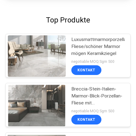
Top Produkte
Luxusmattmarmorporzellan-
Fliese/schöner Marmor
mögen Keramikziegel
negotiable MOQ:Sgm 500
KONTAKT
Breccia-Stein-Italien-
Marmor-Blick-Porzellan-
Fliese mit
Polier-/Mattoberfläche
negotiable MOQ:Sgm 500
KONTAKT