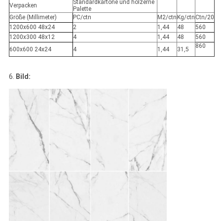
Standardkartone und hölzerne
Verpacken
Palette
Größe (Millimeter)
PC/ctn
M2/ctn
Kg/ctn
Ctn/20
1200x600 48x24
2
1,44
48
560
1200x300 48x12
4
1,44
48
560
860
600x600 24x24
4
1,44
31,5
6.
Bild: