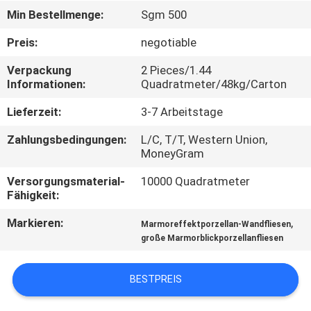
Min Bestellmenge:
Sgm 500
QUALITÄTSKONTROLLE
Preis:
negotiable
Verpackung
2 Pieces/1.44
KONTAKT
Informationen:
Quadratmeter/48kg/Carton
MIT
Lieferzeit:
3-7 Arbeitstage
UNS
Zahlungsbedingungen:
L/C, T/T, Western Union,
MoneyGram
BITTE UM
Versorgungsmaterial-
10000 Quadratmeter
EIN
Fähigkeit:
ANGEBOT
Markieren:
,
Marmoreffektporzellan-Wandfliesen
große Marmorblickporzellanfliesen
SITEMAP
BESTPREIS
DATENSCHUTZRICHTLINIE