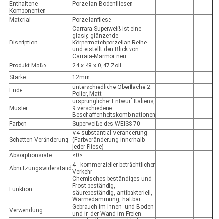
Enthaltene
Porzellan-Bodenfliesen
Komponenten
Material
Porzellanfliese
Carrara-Superweiß ist eine
glasig-glänzende
Discription
Körpermatchporzellan-Reihe
und erstellt den Blick von
Carrara-Marmor neu
Produkt-Maße
24 x 48 x 0,47 Zoll
Stärke
12mm
unterschiedliche Oberfläche 2:
Ende
Polier, Matt
ursprünglicher Entwurf Italiens,
Muster
9 verschiedene
Beschaffenheitskombinationen
Farben
Superweiße des WEISS 70
V4-substantial Veränderung
Schatten-Veränderung
(Farbveränderung innerhalb
jeder Fliese)
Absorptionsrate
<0>
4 - kommerzieller beträchtlicher
Abnutzungswiderstand
Verkehr
Chemisches beständiges und
Frost beständig,
Funktion
säurebeständig, antibakteriell,
Wärmedämmung, haltbar
Gebrauch im Innen- und Boden
Verwendung
und in der Wand im Freien