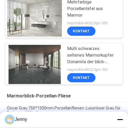
Mehrfarbige
Porzellantäfel aus
Marmor
negotiable MOQ:Sgm 500
KONTAKT
Multi schwarzes
seltenes Marmorkupfer
Donamita der blick-
Porzellan-Fliesen-
negotiable MOQ:Sgm 500
Größen-24x48
KONTAKT
Marmorblick-Porzellan-Fliese
Oscar Grau 750*1500mm Porzellanfliesen: Luxuriöser Grau für
Boden und Wände
Jenny
Grüne Porzellanfliesen: 750*1500 mm, 9,5 mm dick, Marmor-