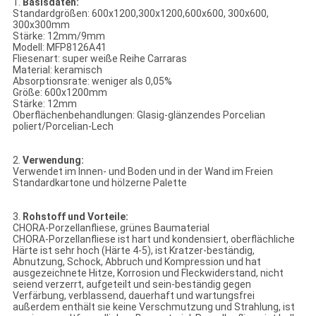
1.
Basisdaten:
Standardgrößen: 600x1200,300x1200,600x600, 300x600,
300x300mm
Stärke: 12mm/9mm
Modell: MFP8126A41
Fliesenart: super weiße Reihe Carraras
Material: keramisch
Absorptionsrate: weniger als 0,05%
Größe: 600x1200mm
Stärke: 12mm
Oberflächenbehandlungen: Glasig-glänzendes Porcelian
poliert/Porcelian-Lech
2.
Verwendung:
Verwendet im Innen- und Boden und in der Wand im Freien
Standardkartone und hölzerne Palette
3.
Rohstoff und Vorteile:
CHORA-Porzellanfliese, grünes Baumaterial
CHORA-Porzellanfliese ist hart und kondensiert, oberflächliche
Härte ist sehr hoch (Härte 4-5), ist Kratzer-beständig,
Abnutzung, Schock, Abbruch und Kompression und hat
ausgezeichnete Hitze, Korrosion und Fleckwiderstand, nicht
seiend verzerrt, aufgeteilt und sein-beständig gegen
Verfärbung, verblassend, dauerhaft und wartungsfrei
außerdem enthält sie keine Verschmutzung und Strahlung, ist