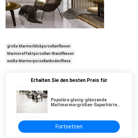
große Marmorblickporzellanfliesen
Marmoreffektporzellan-Wandfliesen
weiße Marmorporzellanbodenfliese
Erhalten Sie den besten Preis für
Populäre glasig-glänzende
Mattmarmorgrößen-Superhärte
der porzellan-Fliesen-60x120 cm
Fortsetzen