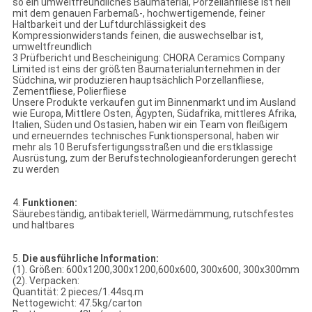
so ein umweltfreundliches Baumaterial, Porzellanfliese ist hell
mit dem genauen Farbemaß-, hochwertigemende, feiner
Haltbarkeit und der Luftdurchlässigkeit des
Kompressionwiderstands feinen, die auswechselbar ist,
umweltfreundlich
3 Prüfbericht und Bescheinigung: CHORA Ceramics Company
Limited ist eins der größten Baumaterialunternehmen in der
Südchina, wir produzieren hauptsächlich Porzellanfliese,
Zementfliese, Polierfliese
Unsere Produkte verkaufen gut im Binnenmarkt und im Ausland
wie Europa, Mittlere Osten, Ägypten, Südafrika, mittleres Afrika,
Italien, Süden und Ostasien, haben wir ein Team von fleißigem
und erneuerndes technisches Funktionspersonal, haben wir
mehr als 10 Berufsfertigungsstraßen und die erstklassige
Ausrüstung, zum der Berufstechnologieanforderungen gerecht
zu werden
4.
Funktionen:
Säurebeständig, antibakteriell, Wärmedämmung, rutschfestes
und haltbares
5.
Die ausführliche Information:
(1). Größen: 600x1200,300x1200,600x600, 300x600, 300x300mm
(2). Verpacken:
Quantität: 2 pieces/1.44sq.m
Nettogewicht: 47.5kg/carton