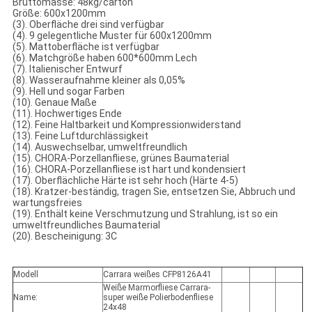
Bruttomasse: 48kg/carton
Größe: 600x1200mm
(3). Oberfläche drei sind verfügbar
(4). 9 gelegentliche Muster für 600x1200mm
(5). Mattoberfläche ist verfügbar
(6). Matchgröße haben 600*600mm Lech
(7). Italienischer Entwurf
(8). Wasseraufnahme kleiner als 0,05%
(9). Hell und sogar Farben
(10). Genaue Maße
(11). Hochwertiges Ende
(12). Feine Haltbarkeit und Kompressionwiderstand
(13). Feine Luftdurchlässigkeit
(14). Auswechselbar, umweltfreundlich
(15). CHORA-Porzellanfliese, grünes Baumaterial
(16). CHORA-Porzellanfliese ist hart und kondensiert
(17). Oberflächliche Härte ist sehr hoch (Härte 4-5)
(18). Kratzer-beständig, tragen Sie, entsetzen Sie, Abbruch und
wartungsfreies
(19). Enthält keine Verschmutzung und Strahlung, ist so ein
umweltfreundliches Baumaterial
(20). Bescheinigung: 3C
Modell
Carrara weißes CFP8126A41
Weiße Marmorfliese Carrara-
Name:
super weiße Polierbodenfliese
24x48