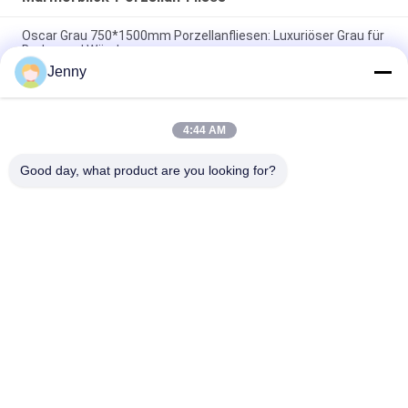
Oscar Grau 750*1500mm Porzellanfliesen: Luxuriöser Grau für
Boden und Wände
Jenny
Grüne Porzellanfliesen: 750*1500 mm, 9,5 mm dick, Marmor-
ähnliche Oberfläche
4:44 AM
Reingraue Porzellanfliesen: 9,5 mm Dicke, saubere und reine
graue Farbe, vielseitig und elegant
Good day, what product are you looking for?
Beliebte Kategorien
Alle
Glasierte Porzellan-
Steinblick-Porzellan-
Fliesen
Fliese
Moderne Porzellan-
Marmorblick-
Fliese
Porzellan-Fliese
Hölzerne 
Teppich-Blick-
Effektporzellanfliesen
Porzellan-Fliese