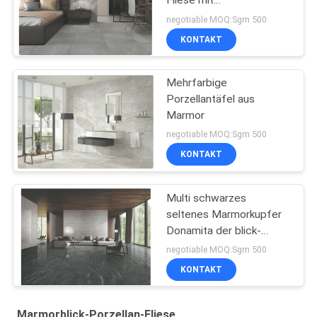
Fliese mit
Polier-/Mattoberfläche
negotiable MOQ:Sgm 500
KONTAKT
Mehrfarbige
Porzellantäfel aus
Marmor
negotiable MOQ:Sgm 500
KONTAKT
Multi schwarzes
seltenes Marmorkupfer
Donamita der blick-
Porzellan-Fliesen-
negotiable MOQ:Sgm 500
Größen-24x48
KONTAKT
Marmorblick-Porzellan-Fliese