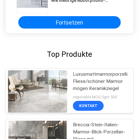
wie niedrige Absorptions-
Marmorierungrate aussieht
Fortsetzen
Top Produkte
Luxusmattmarmorporzellan-
Fliese/schöner Marmor
mögen Keramikziegel
negotiable MOQ:Sgm 500
KONTAKT
Breccia-Stein-Italien-
Marmor-Blick-Porzellan-