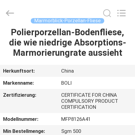
FOSHAN
BOLI
CERAMICS
CO.,LTD..
All
Marmorblick-Porzellan-Fliese
Rights
Reserved.
Polierporzellan-Bodenfliese,
ZU
die wie niedrige Absorptions-
HAUSE
Marmorierungrate aussieht
PRODUKTE
Herkunftsort:
China
VIDEOS
Markenname:
BOLI
Zertifizierung:
CERTIFICATE FOR CHINA
ÜBER
COMPULSORY PRODUCT
CERTIFICATION
UNS
Modellnummer:
MFP8126A41
WERKSBESICHTIGUNG
Min Bestellmenge:
Sgm 500