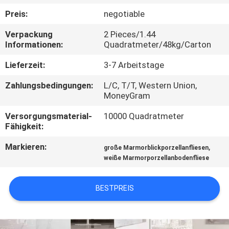
Preis:
negotiable
QUALITÄTSKONTROLLE
Verpackung
2 Pieces/1.44
Informationen:
Quadratmeter/48kg/Carton
KONTAKT
Lieferzeit:
3-7 Arbeitstage
MIT
Zahlungsbedingungen:
L/C, T/T, Western Union,
UNS
MoneyGram
Versorgungsmaterial-
10000 Quadratmeter
BITTE UM
Fähigkeit:
EIN
Markieren:
,
große Marmorblickporzellanfliesen
ANGEBOT
weiße Marmorporzellanbodenfliese
SITEMAP
BESTPREIS
DATENSCHUTZRICHTLINIE