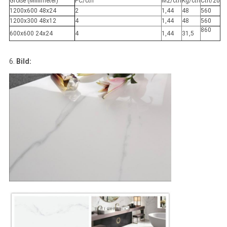
Größe (Millimeter)
PC/ctn
M2/ctn
Kg/ctn
Ctn/20
1200x600 48x24
2
1,44
48
560
1200x300 48x12
4
1,44
48
560
860
600x600 24x24
4
1,44
31,5
6.
Bild: