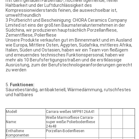
mit dem genauen Farbemaß-, hochwertigemende, feiner
Haltbarkeit und der Luftdurchlässigkeit des
Kompressionwiderstands feinen, die auswechselbar ist,
umweltfreundlich
3 Prüfbericht und Bescheinigung: CHORA Ceramics Company
Limited ist eins der größten Baumaterialunternehmen in der
Südchina, wir produzieren hauptsächlich Porzellanfliese,
Zementfliese, Polierfliese
Unsere Produkte verkaufen gut im Binnenmarkt und im Ausland
wie Europa, Mittlere Osten, Ägypten, Südafrika, mittleres Afrika,
Italien, Süden und Ostasien, haben wir ein Team von fleißigem
und erneuerndes technisches Funktionspersonal, haben wir
mehr als 10 Berufsfertigungsstraßen und die erstklassige
Ausrüstung, zum der Berufstechnologieanforderungen gerecht
zu werden
5.
Funktionen:
Säurebeständig, antibakteriell, Wärmedämmung, rutschfestes
und haltbares
Modell
Carrara weißes MFP8126A41
Weiße Marmorfliese Carrara-
Name:
super weiße Polierbodenfliese
24x48
Enthaltene
Porzellan-Bodenfliesen
Komponenten