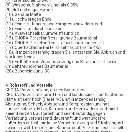
(7). Italienischer Entwurf
(8). Wasseraufnahme kleiner als 0,05%
(9). Hell und sogar Farben
(10). Genaue Maße
(11). Hochwertiges Ende
(12). Feine Haltbarkeit und Kompressionwiderstand
(13). Feine Luftdurchlässigkeit
(14). Auswechselbar, umweltfreundlich
(15). CHORA-Porzellanfliese, grünes Baumaterial
(16). CHORA-Porzellanfliese ist hart und kondensiert
(17). Oberflächliche Härte ist sehr hoch (Härte 4-5)
(18). Kratzer-beständig, tragen Sie, entsetzen Sie, Abbruch und
wartungsfreies
(19). Enthält keine Verschmutzung und Strahlung, ist so ein
umweltfreundliches Baumaterial
(20). Bescheinigung: 3C
4.
Rohstoff und Vorteile:
CHORA-Porzellanfliese, grünes Baumaterial
CHORA-Porzellanfliese ist hart und kondensiert, oberflächliche
Härte ist sehr hoch (Härte 4-5), ist Kratzer-beständig,
Abnutzung, Schock, Abbruch und Kompression und hat
ausgezeichnete Hitze, Korrosion und Fleckwiderstand, nicht
seiend verzerrt, aufgeteilt und sein-beständig gegen
Verfärbung, verblassend, dauerhaft und wartungsfrei
außerdem enthält sie keine Verschmutzung und Strahlung, ist
so ein umweltfreundliches Baumaterial, Porzellanfliese ist hell