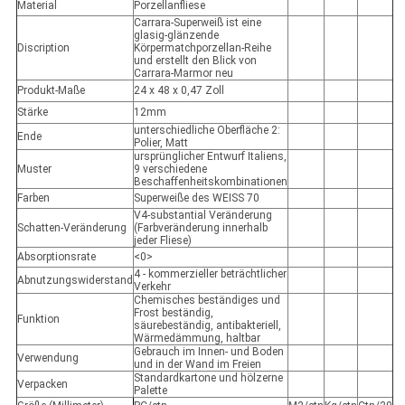
Material
Porzellanfliese
Carrara-Superweiß ist eine
glasig-glänzende
Discription
Körpermatchporzellan-Reihe
und erstellt den Blick von
Carrara-Marmor neu
Produkt-Maße
24 x 48 x 0,47 Zoll
Stärke
12mm
unterschiedliche Oberfläche 2:
Ende
Polier, Matt
ursprünglicher Entwurf Italiens,
Muster
9 verschiedene
Beschaffenheitskombinationen
Farben
Superweiße des WEISS 70
V4-substantial Veränderung
Schatten-Veränderung
(Farbveränderung innerhalb
jeder Fliese)
Absorptionsrate
<0>
4 - kommerzieller beträchtlicher
Abnutzungswiderstand
Verkehr
Chemisches beständiges und
Frost beständig,
Funktion
säurebeständig, antibakteriell,
Wärmedämmung, haltbar
Gebrauch im Innen- und Boden
Verwendung
und in der Wand im Freien
Standardkartone und hölzerne
Verpacken
Palette