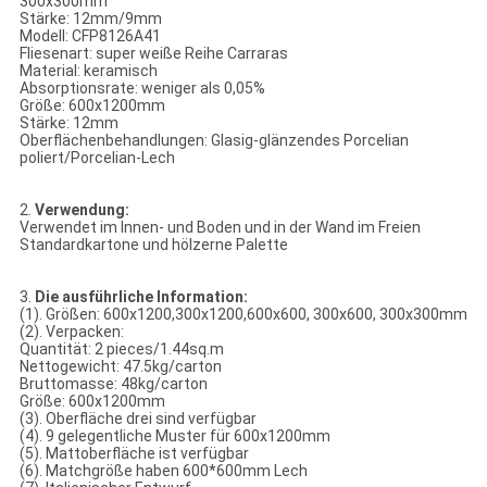
300x300mm
Stärke: 12mm/9mm
Modell: CFP8126A41
Fliesenart: super weiße Reihe Carraras
Material: keramisch
Absorptionsrate: weniger als 0,05%
Größe: 600x1200mm
Stärke: 12mm
Oberflächenbehandlungen: Glasig-glänzendes Porcelian
poliert/Porcelian-Lech
2.
Verwendung:
Verwendet im Innen- und Boden und in der Wand im Freien
Standardkartone und hölzerne Palette
3.
Die ausführliche Information:
(1). Größen: 600x1200,300x1200,600x600, 300x600, 300x300mm
(2). Verpacken:
Quantität: 2 pieces/1.44sq.m
Nettogewicht: 47.5kg/carton
Bruttomasse: 48kg/carton
Größe: 600x1200mm
(3). Oberfläche drei sind verfügbar
(4). 9 gelegentliche Muster für 600x1200mm
(5). Mattoberfläche ist verfügbar
(6). Matchgröße haben 600*600mm Lech