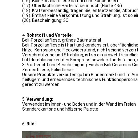
(16). Boli-Porzellanfliese ist hart und kondensiert
(17). Oberflächliche Härte ist sehr hoch (Härte 4-5)
(18). Kratzer-beständig, tragen Sie, entsetzen Sie, Abbru
(19). Enthält keine Verschmutzung und Strahlung, ist so 
(20). Bescheinigung: 3C
4.
Rohstoff und Vorteile:
Boli-Porzellanfliese, grünes Baumaterial
Boli-Porzellanfliese ist hart und kondensiert, oberflächli
Hitze, Korrosion und Fleckwiderstand, nicht seiend verzer
Verschmutzung und Strahlung, ist so ein umweltfreundlich
Luftdurchlässigkeit des Kompressionwiderstands feinen, 
3 Prüfbericht und Bescheinigung: Foshan Boli Ceramics Co
Zementfliese, Polierfliese
Unsere Produkte verkaufen gut im Binnenmarkt und im Ausla
fleißigem und erneuerndes technisches Funktionspersonal
gerecht zu werden
5.
Verwendung:
Verwendet im Innen- und Boden und in der Wand im Freien
Standardkartone und hölzerne Palette
6.
Bild: