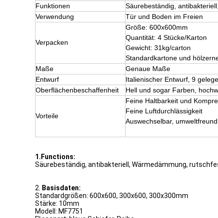
Funktionen
Säurebeständig, antibakterie
Verwendung
Tür und Boden im Freien
Größe: 600x600mm
Quantität: 4 Stücke/Karton
Verpacken
Gewicht: 31kg/carton
Standardkartone und hölzerne
Maße
Genaue Maße
Entwurf
Italienischer Entwurf, 9 gele
Oberflächenbeschaffenheit
Hell und sogar Farben, hochw
Feine Haltbarkeit und Kompr
Feine Luftdurchlässigkeit
Vorteile
Auswechselbar, umweltfreundl
1.Functions:
Säurebeständig, antibakteriell, Wärmedämmung, rutschfe
2.
Basisdaten:
Standardgrößen: 600x600, 300x600, 300x300mm
Stärke: 10mm
Modell: MF7751