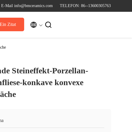
E-Mail info@bmceramics.com
TELEFON: 86--13600305763


Ein Zitat
äche
de Steineffekt-Porzellan-
fliese-konkave konvexe
läche
na