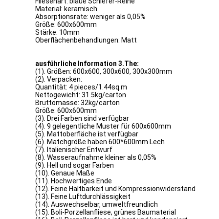
Fliesenart: blaue Schiefer-Reihe
Material: keramisch
Absorptionsrate: weniger als 0,05%
Größe: 600x600mm
Stärke: 10mm
Oberflächenbehandlungen: Matt
ausführliche Information 3.The:
(1). Größen: 600x600, 300x600, 300x300mm
(2). Verpacken:
Quantität: 4 pieces/1.44sq.m
Nettogewicht: 31.5kg/carton
Bruttomasse: 32kg/carton
Größe: 600x600mm
(3). Drei Farben sind verfügbar
(4). 9 gelegentliche Muster für 600x600mm
(5). Mattoberfläche ist verfügbar
(6). Matchgröße haben 600*600mm Lech
(7). Italienischer Entwurf
(8). Wasseraufnahme kleiner als 0,05%
(9). Hell und sogar Farben
(10). Genaue Maße
(11). Hochwertiges Ende
(12). Feine Haltbarkeit und Kompressionwiderstand
(13). Feine Luftdurchlässigkeit
(14). Auswechselbar, umweltfreundlich
(15). Boli-Porzellanfliese, grünes Baumaterial