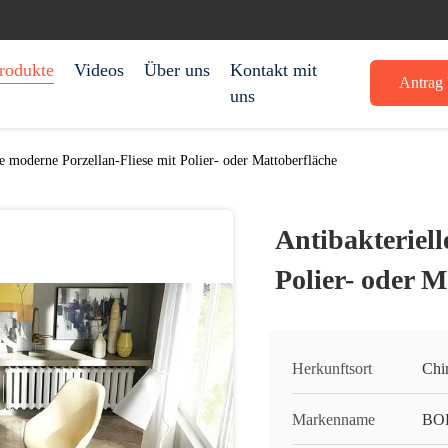
rodukte
Videos
Über uns
Kontakt mit
Antrag 
uns
le moderne Porzellan-Fliese mit Polier- oder Mattoberfläche
Antibakteriell
Polier- oder M
Herkunftsort
Chi
Markenname
BO