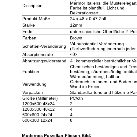
Marmor Italiens, die Musterelegan
Discription
Farbe ist plentifull, Licht und
Dekorationsart
Produkt-Maße
24 x 48 x 0,47 Zoll
Stärke
12mm
Ende
unterschiedliche Oberfläche 2: Poli
Farben
Brown
V4-substantial Veränderung
Schatten-Veränderung
(Farbveränderung innerhalb jeder 
Absorptionsrate
<0>
Abnutzungswiderstand
4 -
kommerzieller beträchtlicher Ve
Chemisches beständiges und Fros
Funktion
beständig, säurebeständig, antibakt
Wärmedämmung, haltbar
Gebrauch im Innen- und Boden un
Verwendung
Wand im Freien
Verpacken
Standardkartone und hölzerne Pal
Größe (Millimeter)
PC/ctn
1200x600 48x24
2
1200x300 48x12
4
600x600 24x24
4
600x300 12x24
8
Modernes Porzellan-Fliesen-Bild: