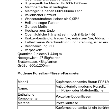
9 gelegentliche Muster für 600x1200mm
Mattoberfläche ist verfügbar
Matchgröße haben 600*600mm Lech
Italienischer Entwurf
Wasseraufnahme kleiner als 0,05%
Hell und sogar Farben
Genaue Maße
Hochwertiges Ende
Oberflächliche Härte ist sehr hoch (Härte 4-5)
Kratzer-beständig, tragen Sie, entsetzen Sie, Abbruch
Enthält keine Verschmutzung und Strahlung, ist so ein
Bescheinigung: 3C
Verpacken:
Quantität: 2 pieces/1.44sq.m
Nettogewicht: 47.5kg/carton
Bruttomasse: 48kg/carton
Größe: 600x1200mm
Moderne Porzellan-Fliesen-Parameter
Modell
Kupfernes donamita Braun FP81
Antibakterielle moderne Porzellan-
Name:
mit Polier- oder Mattoberfläche
Enthaltene
Porzellan-Bodenfliesen
Komponenten
Material
Porzellanfliese
Kupfernes donamita ist ein berüh