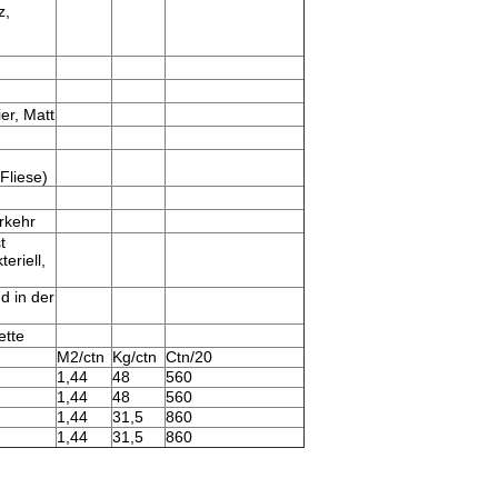
z,
er, Matt
Fliese)
rkehr
t
eriell,
d in der
ette
M2/ctn
Kg/ctn
Ctn/20
1,44
48
560
1,44
48
560
1,44
31,5
860
1,44
31,5
860