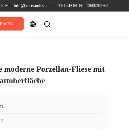
E-Mail info@bmceramics.com
TELEFON: 86--13600305763


Ein Zitat
e moderne Porzellan-Fliese mit
attoberfläche
na
LI