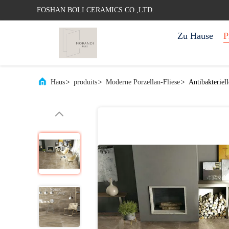
FOSHAN BOLI CERAMICS CO.,LTD.
Zu Hause
P
Haus
>
produits
>
Moderne Porzellan-Fliese
>
Antibakteriel