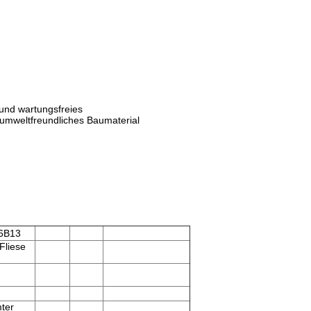
 und wartungsfreies
 umweltfreundliches Baumaterial
26B13
Fliese
mter