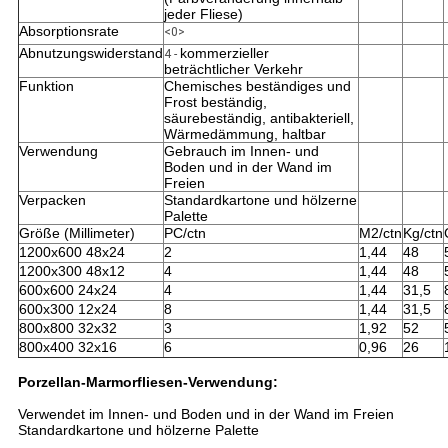
jeder Fliese)
Absorptionsrate
<0>
Abnutzungswiderstand
kommerzieller
4 -
beträchtlicher Verkehr
Funktion
Chemisches beständiges und
Frost beständig,
säurebeständig, antibakteriell,
Wärmedämmung, haltbar
Verwendung
Gebrauch im Innen- und
Boden und in der Wand im
Freien
Verpacken
Standardkartone und hölzerne
Palette
Größe (Millimeter)
PC/ctn
M2/ctn
Kg/ctn
1200x600 48x24
2
1,44
48
1200x300 48x12
4
1,44
48
600x600 24x24
4
1,44
31,5
600x300 12x24
8
1,44
31,5
800x800 32x32
3
1,92
52
800x400 32x16
6
0,96
26
Porzellan-Marmorfliesen-Verwendung:
Verwendet im Innen- und Boden und in der Wand im Freien
Standardkartone und hölzerne Palette