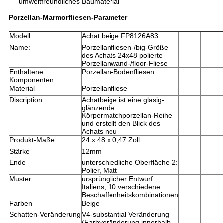
umweltfreundliches Baumaterial
Porzellan-Marmorfliesen-Parameter
Modell
Achat beige FP8126A83
Name:
Porzellanfliesen-/big-Größe
des Achats 24x48 polierte
Porzellanwand-/floor-Fliese
Enthaltene
Porzellan-Bodenfliesen
Komponenten
Material
Porzellanfliese
Discription
Achatbeige ist eine glasig-
glänzende
Körpermatchporzellan-Reihe
und erstellt den Blick des
Achats neu
Produkt-Maße
24 x 48 x 0,47 Zoll
Stärke
12mm
Ende
unterschiedliche Oberfläche 2:
Polier, Matt
Muster
ursprünglicher Entwurf
Italiens, 10 verschiedene
Beschaffenheitskombinationen
Farben
Beige
Schatten-Veränderung
V4-substantial Veränderung
(Farbveränderung innerhalb