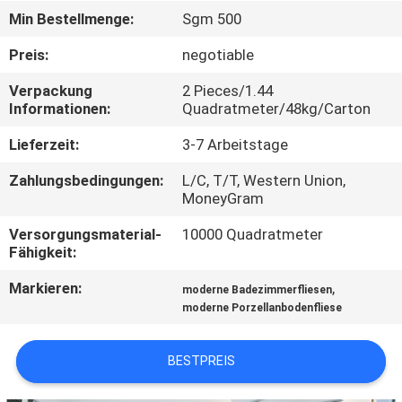
Min Bestellmenge:
Sgm 500
QUALITÄTSKONTROLLE
Preis:
negotiable
Verpackung
2 Pieces/1.44
KONTAKT
Informationen:
Quadratmeter/48kg/Carton
MIT
Lieferzeit:
3-7 Arbeitstage
UNS
Zahlungsbedingungen:
L/C, T/T, Western Union,
MoneyGram
BITTE UM
Versorgungsmaterial-
10000 Quadratmeter
EIN
Fähigkeit:
ANGEBOT
Markieren:
,
moderne Badezimmerfliesen
moderne Porzellanbodenfliese
SITEMAP
BESTPREIS
DATENSCHUTZRICHTLINIE