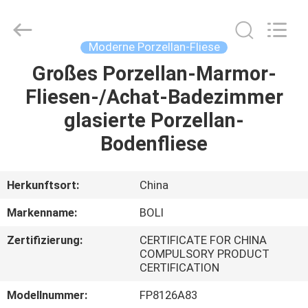
FOSHAN
BOLI
CERAMICS
CO.,LTD..
All
Moderne Porzellan-Fliese
Rights
Reserved.
Großes Porzellan-Marmor-
ZU
Fliesen-/Achat-Badezimmer
HAUSE
glasierte Porzellan-
PRODUKTE
Bodenfliese
VIDEOS
Herkunftsort:
China
Markenname:
BOLI
ÜBER
Zertifizierung:
CERTIFICATE FOR CHINA
UNS
COMPULSORY PRODUCT
CERTIFICATION
WERKSBESICHTIGUNG
Modellnummer:
FP8126A83