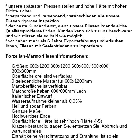
* unsere spätesten Pressen stellen und hohe Härte mit hoher
Dichte sicher
* verpackend und versendend, verabschieden alle unsere
Fliesen rigorose Inspektion.
* der beste Kundendienst, wenn unsere Fliesen irgendwelche
Qualitätsprobleme finden, Kunden kann sich zu uns beschweren
und wir stützen sie so bald wie möglich.
* wir haben mehr als 6 Jahre Exporterfahrung und erlauben
Ihnen, Fliesen mit Seelenfriedenn zu importieren.
Porzellan-Marmorflieseninformationen:
Größen: 600x1200,300x1200,600x600, 300x600,
300x300mm
Oberfläche drei sind verfügbar
9 gelegentliche Muster für 600x1200mm
Mattoberfläche ist verfügbar
Matchgröße haben 600*600mm Lech
Italienischer Entwurf
Wasseraufnahme kleiner als 0,05%
Hell und sogar Farben
Genaue Maße
Hochwertiges Ende
Oberflächliche Härte ist sehr hoch (Härte 4-5)
Kratzer-beständig, tragen Sie, entsetzen Sie, Abbruch und
wartungsfreies
Enthält keine Verschmutzung und Strahlung, ist so ein