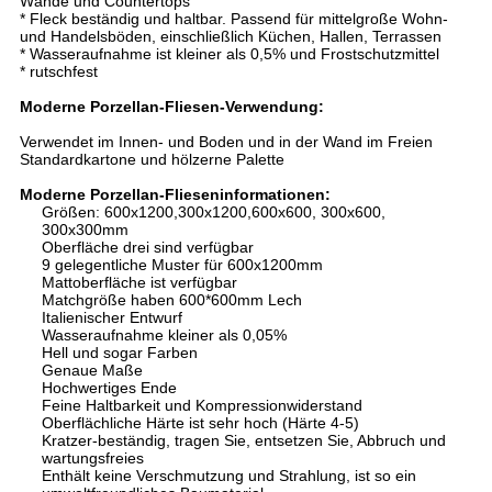
Wände und Countertops
* Fleck beständig und haltbar. Passend für mittelgroße Wohn-
und Handelsböden, einschließlich Küchen, Hallen, Terrassen
* Wasseraufnahme ist kleiner als 0,5% und Frostschutzmittel
* rutschfest
Moderne Porzellan-Fliesen-
Verwendung:
Verwendet im Innen- und Boden und in der Wand im Freien
Standardkartone und hölzerne Palette
Moderne Porzellan-Fliesen
informationen:
Größen: 600x1200,300x1200,600x600, 300x600,
300x300mm
Oberfläche drei sind verfügbar
9 gelegentliche Muster für 600x1200mm
Mattoberfläche ist verfügbar
Matchgröße haben 600*600mm Lech
Italienischer Entwurf
Wasseraufnahme kleiner als 0,05%
Hell und sogar Farben
Genaue Maße
Hochwertiges Ende
Feine Haltbarkeit und Kompressionwiderstand
Oberflächliche Härte ist sehr hoch (Härte 4-5)
Kratzer-beständig, tragen Sie, entsetzen Sie, Abbruch und
wartungsfreies
Enthält keine Verschmutzung und Strahlung, ist so ein