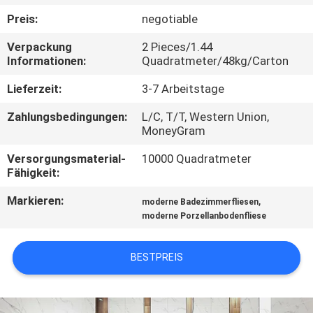
Preis:
negotiable
QUALITÄTSKONTROLLE
Verpackung
2 Pieces/1.44
Informationen:
Quadratmeter/48kg/Carton
KONTAKT
Lieferzeit:
3-7 Arbeitstage
MIT
Zahlungsbedingungen:
L/C, T/T, Western Union,
UNS
MoneyGram
Versorgungsmaterial-
10000 Quadratmeter
BITTE UM
Fähigkeit:
EIN
Markieren:
,
moderne Badezimmerfliesen
ANGEBOT
moderne Porzellanbodenfliese
SITEMAP
BESTPREIS
DATENSCHUTZRICHTLINIE