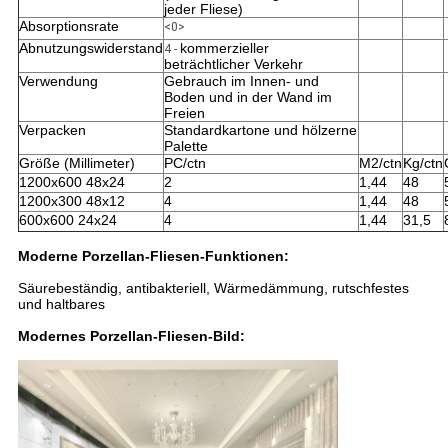
jeder Fliese)
Absorptionsrate
<0>
Abnutzungswiderstand
kommerzieller
4 -
beträchtlicher Verkehr
Verwendung
Gebrauch im Innen- und
Boden und in der Wand im
Freien
Verpacken
Standardkartone und hölzerne
Palette
Größe (Millimeter)
PC/ctn
M2/ctn
Kg/ctn
1200x600 48x24
2
1,44
48
1200x300 48x12
4
1,44
48
600x600 24x24
4
1,44
31,5
Moderne Porzellan-Fliesen-
Funktionen:
Säurebeständig, antibakteriell, Wärmedämmung, rutschfestes
und haltbares
Modernes Porzellan-Fliesen-
Bild: