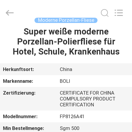
FOSHAN
BOLI
CERAMICS
CO.,LTD..
All
Moderne Porzellan-Fliese
Rights
Reserved.
Super weiße moderne
ZU
Porzellan-Polierfliese für
HAUSE
Hotel, Schule, Krankenhaus
PRODUKTE
Herkunftsort:
China
VIDEOS
Markenname:
BOLI
Zertifizierung:
CERTIFICATE FOR CHINA
ÜBER
COMPULSORY PRODUCT
CERTIFICATION
UNS
Modellnummer:
FP8126A41
WERKSBESICHTIGUNG
Min Bestellmenge:
Sgm 500