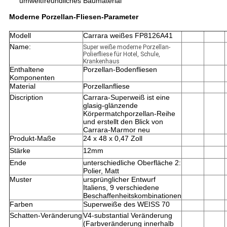
umweltfreundliches Baumaterial
Moderne Porzellan-Fliesen-
Parameter
Modell
Carrara weißes FP8126A41
Name:
Super weiße moderne Porzellan-
Polierfliese für Hotel, Schule,
Krankenhaus
Enthaltene
Porzellan-Bodenfliesen
Komponenten
Material
Porzellanfliese
Discription
Carrara-Superweiß ist eine
glasig-glänzende
Körpermatchporzellan-Reihe
und erstellt den Blick von
Carrara-Marmor neu
Produkt-Maße
24 x 48 x 0,47 Zoll
Stärke
12mm
Ende
unterschiedliche Oberfläche 2:
Polier, Matt
Muster
ursprünglicher Entwurf
Italiens, 9 verschiedene
Beschaffenheitskombinationen
Farben
Superweiße des WEISS 70
Schatten-Veränderung
V4-substantial Veränderung
(Farbveränderung innerhalb