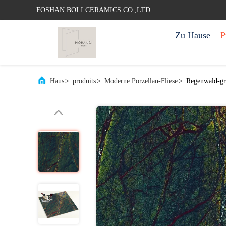
FOSHAN BOLI CERAMICS CO.,LTD.
Zu Hause
P
Haus
>
produits
>
Moderne Porzellan-Fliese
>
Regenwald-gr