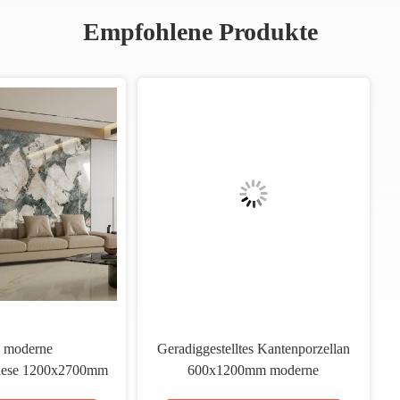
Empfohlene Produkte
derne Badezimmerfliesen, die
1200x2700mm moderne
der Fleckenbeständigkeit
Badezimmerfliesen leicht z
standhalten
warten, fleckenbeständig, perf