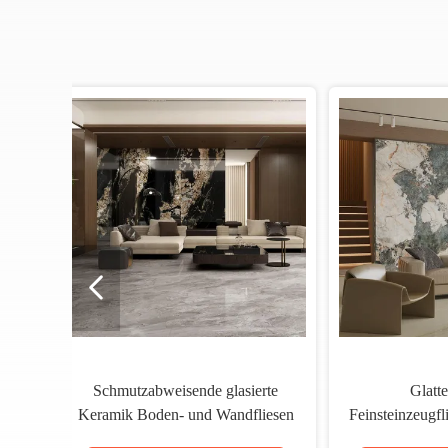
Polierte Oberfläche Moderne
Mo
Feinsteinzeug Fliese Passende
Fuge 9mm Dicke Langlebige