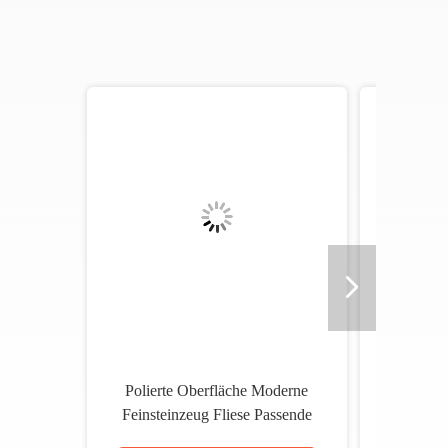
Moderne Porzellanfliesen mit
u
passender Felsflut bieten ein
ekte
einheitliches Aussehen und