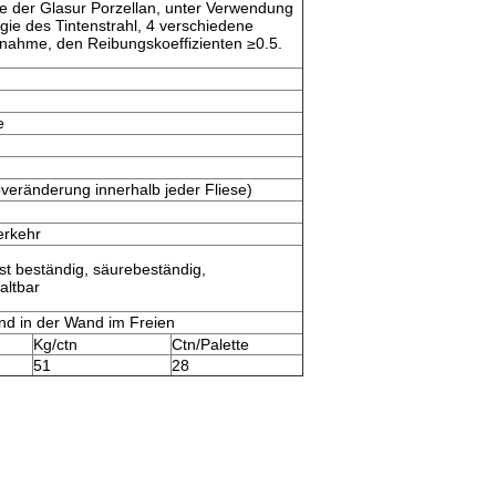
se der Glasur Porzellan, unter Verwendung
gie des Tintenstrahl, 4 verschiedene
fnahme, den Reibungskoeffizienten ≥0.5.
e
veränderung innerhalb jeder Fliese)
erkehr
t beständig, säurebeständig,
altbar
d in der Wand im Freien
Kg/ctn
Ctn/Palette
51
28