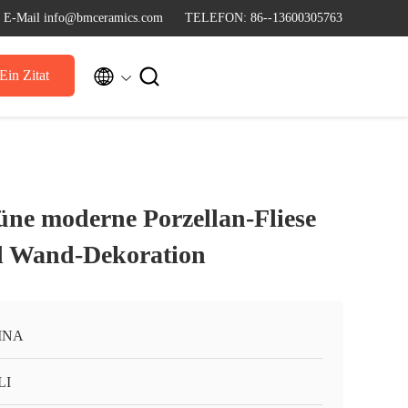
E-Mail info@bmceramics.com
TELEFON: 86--13600305763


Ein Zitat
ne moderne Porzellan-Fliese
d Wand-Dekoration
INA
LI