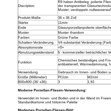
R9 haben Antibeleg, polierte Flie
Discription
der transparenten Glasurtechnolo
Muster, verdoppeln nullwasserau
Produkt-Maße
36 x 36 Zoll
Stärke
11mm
Ende
Glasurporzellanpolierte oberfläch
Muster
Muster 4random
Farben
Grüne Farbe
Schatten-Veränderung
V4-substantial Veränderung (Farb
Absorptionsrate
<0>
Abnutzungswiderstand
6 -
kommerzieller beträchtlicher V
Chemisches beständiges und Fros
Funktion
antibakteriell, Wärmedämmung, h
Verwendung
Gebrauch im Innen- und Boden un
Größe (Millimeter)
PC/ctn
M2/ctn
800x800 (36' x36)
3
1,92
Moderne Porzellan-Fliesen-Verwendung:
Verwendet im Innen- und Boden und in der Wand im Freien
Standardkartone und hölzerne Palette
Modernes Porzellan-Fliesen-Bild: