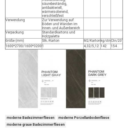
säurebeständig,
antibakteriell,
wärmeisolierend,
verschleißfest
Verwendung
Zur Verwendung auf
Böden und Wänden im
Innen- und Außenbereich
Verpackung
Standardkartons und
Holzpalette
Größe (mm)
Stk./Karton
M2/Karton
kg/ctn
Ctn/20'
1600*2700/1600*3200
1
4,32/5,12
142
154
moderne Badezimmerfliesen
moderne Porzellanbodenfliese
moderne graue Badezimmerfliesen