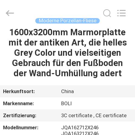
FOSHAN
BOLI
CERAMICS
CO.,LTD..
All
Moderne Porzellan-Fliese
Rights
Reserved.
1600x3200mm Marmorplatte
ZU
mit der antiken Art, die helles
HAUSE
Grey Color und vielseitigen
PRODUKTE
Gebrauch für den Fußboden
der Wand-Umhüllung adert
VIDEOS
Herkunftsort:
China
ÜBER
Markenname:
BOLI
UNS
Zertifizierung:
3C certificate , CE certificate
WERKSBESICHTIGUNG
Modellnummer:
JQA162712X246
JQA163212X246