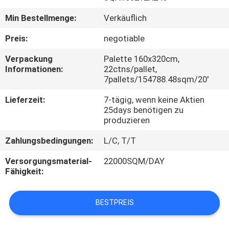
Min Bestellmenge:
Verkäuflich
QUALITÄTSKONTROLLE
Preis:
negotiable
KONTAKT
Verpackung
Palette 160x320cm,
Informationen:
22ctns/pallet,
MIT
7pallets/154788.48sqm/20'
UNS
Lieferzeit:
7-tägig, wenn keine Aktien
25days benötigen zu
BITTE UM
produzieren
EIN
Zahlungsbedingungen:
L/C, T/T
ANGEBOT
Versorgungsmaterial-
22000SQM/DAY
Fähigkeit:
SITEMAP
BESTPREIS
DATENSCHUTZRICHTLINIE