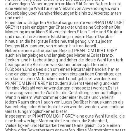
aufwendigen Maserungen im antiken Stil.Dieser Naturstein ist
eine vielseitige Wahl für eine Vielzahl von Anwendungen, vom
Bodenbelag über Wandverkleidungen bis hin zu Arbeitsplatten
und mehr.
Eines der wichtigsten Verkaufsargumente von PHANTOM LIGHT
GREY ist sein einzigartiger Charakter und seine Schönheit.Die
Maserung im antiken Stil verleiht dem Stein Tiefe und Struktur
und macht ihn zu einem Blickfang in jedem Raum.Darüber
hinaus ist die hellgraue Farbe neutral genug, um zu jedem
Designstil zu passen, von modern bis traditionell.
Neben seinem ästhetischen Reiz ist PHANTOM LIGHT GREY
auch ein langlebiges und langlebiges Material.Es ist kratz-,
flecken- und hitzebeständig und daher die ideale Wahl für stark
beanspruchte Bereiche wie Küchenarbeitsplatten oder
Fußböden.Und da es sich um einen Naturstein handelt, hat er
eine einzigartige Textur und einen einzigartigen Charakter, der
von künstlichen Materialien nicht nachgebildet werden kann.
PHANTOM LIGHT GREY ist zudem äußerst vielseitig und kann
für eine Vielzahl von Anwendungen eingesetzt werden.Es ist
eine ausgezeichnete Wahl für die Gestaltung einer auffälligen
Wand in einem Wohnzimmer oder einer Küche und verleiht
jedem Raum einen Hauch von Luxus.Darüber hinaus kann es als
Bodenbelag oder Arbeitsplatte verwendet werden, was endlose
Gestaltungsmöglichkeiten bietet.
Insgesamt ist PHANTOM LIGHT GREY eine gute Wahl für alle, die
eine hochwertige Marmorplatte suchen, die Schönheit,
Vielseitigkeit und Haltbarkeit vereint.Ganz gleich, ob Sie einen
Wohn- oder Gewerberaum entwerfen, diese Marmorplatte setzt