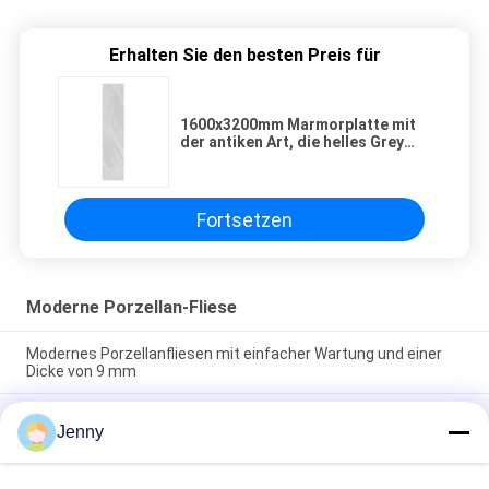
Erhalten Sie den besten Preis für
1600x3200mm Marmorplatte mit
der antiken Art, die helles Grey
Color und vielseitigen Gebrauch
für den Fußboden der Wand-
Umhüllung adert
Fortsetzen
Moderne Porzellan-Fliese
Modernes Porzellanfliesen mit einfacher Wartung und einer
Dicke von 9 mm
Pflegeleichte moderne Feinsteinzeug-Bodenfliese mit glatter
Jenny
Textur, die eine elegante Oberfläche bietet, die resistent
gegen Flecken und täglichen Verschleiß ist