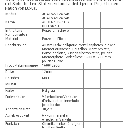
mit Sicherheit ein Statement und verleiht jedem Projekt einen
Hauch von Luxus.
Modus
JQA162712X246
JQA163212X246
Name:
AUSTRALISCHES
HELLGRAU
Enthaltene
Porzellan-Schiefer
Komponenten
Material
Porzellan Fliese
Beschreibung
Australische hellgraue Porzellanplatten, die wie
Marmor aussehen, Porzellan, Marmorplatte,
Porzellanplatte, Küchenarbeitsplatten, polierte
Marmorplatte, Bodenfliese, 1600 x 3200 mm,
polierte Fliese
Produktabmessungen
1600*3200mm
Dicke
12mm
Beenden
Matt
Muster
1
Farben
Hellgrau
Farbvariation
V4-erhebliche Variation
(Farbvariation innerhalb
jeder Kachel)
Absorptionsrate
<0,2 %
Abriebfestigkeit
6 - kommerzieller
erheblicher Verkehr
Funktion
Chemikalienbeständig und
frostbeständig,