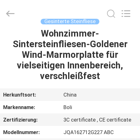
FOSHAN
BOLI
CERAMICS
CO.,LTD..
All
Gesinterte Steinfliese
Rights
Reserved.
Wohnzimmer-
ZU
Sintersteinfliesen-Goldener
HAUSE
Wind-Marmorplatte für
PRODUKTE
vielseitigen Innenbereich,
verschleißfest
VIDEOS
Herkunftsort:
China
ÜBER
Markenname:
Boli
UNS
Zertifizierung:
3C certificate , CE certificate
WERKSBESICHTIGUNG
Modellnummer:
JQA162712G227 ABC