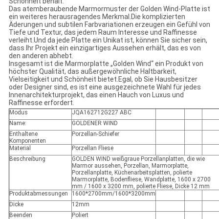
Schönheit behält.
Das atemberaubende Marmormuster der Golden Wind-Platte ist
ein weiteres herausragendes Merkmal.Die komplizierten
Äderungen und subtilen Farbvariationen erzeugen ein Gefühl von
Tiefe und Textur, das jedem Raum Interesse und Raffinesse
verleiht.Und da jede Platte ein Unikat ist, können Sie sicher sein,
dass Ihr Projekt ein einzigartiges Aussehen erhält, das es von
den anderen abhebt.
Insgesamt ist die Marmorplatte „Golden Wind“ ein Produkt von
höchster Qualität, das außergewöhnliche Haltbarkeit,
Vielseitigkeit und Schönheit bietet.Egal, ob Sie Hausbesitzer
oder Designer sind, es ist eine ausgezeichnete Wahl für jedes
Innenarchitekturprojekt, das einen Hauch von Luxus und
Raffinesse erfordert.
Modus
JQA162712G227 ABC
Name:
GOLDENER WIND
Enthaltene
Porzellan-Schiefer
Komponenten
Material
Porzellan Fliese
Beschreibung
GOLDEN WIND weißgraue Porzellanplatten, die wie
Marmor aussehen, Porzellan, Marmorplatte,
Porzellanplatte, Küchenarbeitsplatten, polierte
Marmorplatte, Bodenfliese, Wandplatte, 1600 x 2700
mm / 1600 x 3200 mm, polierte Fliese, Dicke 12 mm
Produktabmessungen
1600*2700mm/1600*3200mm
Dicke
12mm
Beenden
Poliert