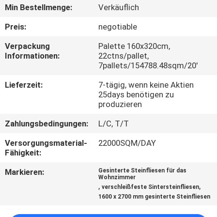
Min Bestellmenge:
Verkäuflich
QUALITÄTSKONTROLLE
Preis:
negotiable
Verpackung
Palette 160x320cm,
KONTAKT
Informationen:
22ctns/pallet,
7pallets/154788.48sqm/20'
MIT
UNS
Lieferzeit:
7-tägig, wenn keine Aktien
25days benötigen zu
produzieren
BITTE UM
Zahlungsbedingungen:
L/C, T/T
EIN
Versorgungsmaterial-
22000SQM/DAY
ANGEBOT
Fähigkeit:
Markieren:
Gesinterte Steinfliesen für das
SITEMAP
Wohnzimmer
,
,
verschleißfeste Sintersteinfliesen
1600 x 2700 mm gesinterte Steinfliesen
DATENSCHUTZRICHTLINIE