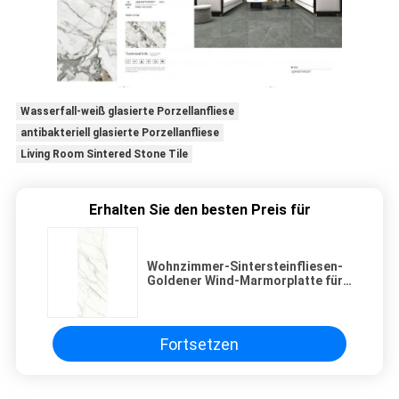
Wasserfall-weiß glasierte Porzellanfliese
antibakteriell glasierte Porzellanfliese
Living Room Sintered Stone Tile
Erhalten Sie den besten Preis für
Wohnzimmer-Sintersteinfliesen-
Goldener Wind-Marmorplatte für
vielseitigen Innenbereich,
verschleißfest
Fortsetzen