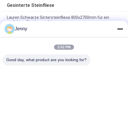
Gesinterte Steinfliese
Lauren Schwarze Sintersteinfliese 800x2700mm für ein
perfektes Gleichgewicht
Jenny
Wärmedämmung Sintersteinfliesen Herbst Serenade Textilien
Polsterung Tischplatte
2:02 PM
Reise durch die Meere Sintersteinfliesen Dekorative Akzente
Matt Finish
Good day, what product are you looking for?
Beliebte Kategorien
Alle
Glasierte Porzellan-
Steinblick-Porzellan-
Fliesen
Fliese
Moderne Porzellan-
Marmorblick-
Fliese
Porzellan-Fliese
Hölzerne 
Teppich-Blick-
Effektporzellanfliesen
Porzellan-Fliese