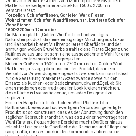
Wohnzimmerplatte Golden Wind Marmorplatte Weiß polierte
Platte für vielseitige Innenarchitektur 1600 x 2700 mm
Verschleißfest
Porzellan-Schieferfliesen, Schiefer-Wandfliesen,
Wohnzimmer-Schiefer-Wandfliesen, strukturierte Schiefer-
Wandfliesen
1600*3200mm 12mm dick
Die Marmorplatte „Golden Wind“ ist ein hochwertiges
Natursteinprodukt, das eine einzigartige Mischung aus Luxus
und Haltbarkeit bietet.Mit ihrer polierten Oberfläche und der
anmutigen weißen Grundfarbe strahlt diese Platte Eleganz und
Raffinesse aus und ist somit eine ausgezeichnete Wahl für eine
Vielzahl von Innenarchitekturprojekten.
Mit einer Größe von 1600 mm x 2700 mm ist die Golden Wind-
Platte ein großzügig dimensioniertes Produkt, das in einer
Vielzahl von Anwendungen eingesetzt werden kann.Es ist ideal
für die Gestaltung markanter Akzentwände sowie für den
Einsatz als Küchen- oder Badezimmerrückwand.Egal, ob Sie
einen modernen oder traditionellen Look kreieren möchten,
diese Platte ist vielseitig genug, um jeden Designstil zu
ergänzen.
Einer der Hauptvorteile der Golden Wind-Platte ist ihre
Haltbarkeit.Dieses aus hochwertigem Naturstein gefertigte
Produkt ist so konstruiert, dass es der Abnutzung durch den
täglichen Gebrauch standhält, was es zu einer hervorragenden
Wahl für stark frequentierte Bereiche macht.Darüber hinaus
erleichtert die polierte Oberfläche die Reinigung und Pflege und
sorgt dafür, dass es auch in den kommenden Jahren seine