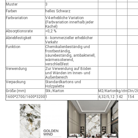
Muster
3
Farben
helles Schwarz
Farbvariation
V4-erhebliche Variation
(Farbvariation innerhalb jeder
Kachel)
Absorptionsrate
<0,2 %
Abriebfestigkeit
6 - kommerzieller erheblicher
Verkehr
Funktion
Chemikalienbeständig und
frostbeständig,
säurebeständig, antibakteriell,
wärmeisolierend,
verschleißfest
Verwendung
Zur Verwendung auf Böden
und Wänden im Innen- und
Außenbereich
Verpackung
Standardkartons und
Holzpalette
Größe (mm)
Stk./Karton
M2/Karton
kg/ctn
Ctn/2
1600*2700/1600*3200
1
4,32/5,12
142
154