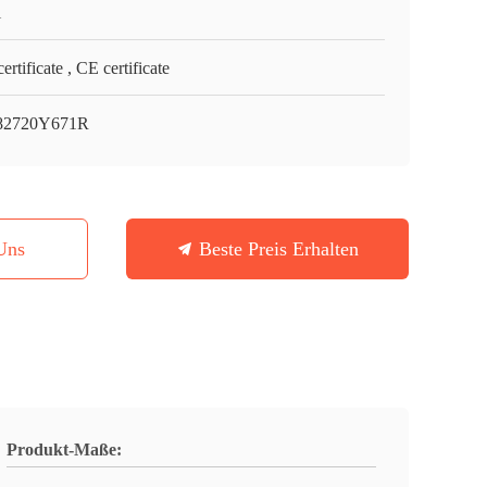
i
ertificate , CE certificate
82720Y671R
Uns
Beste Preis Erhalten
Produkt-Maße: