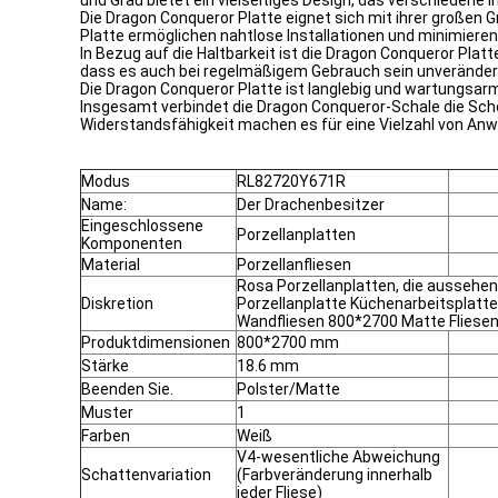
und Grau bietet ein vielseitiges Design, das verschiedene 
Die Dragon Conqueror Platte eignet sich mit ihrer große
Platte ermöglichen nahtlose Installationen und minimie
In Bezug auf die Haltbarkeit ist die Dragon Conqueror Plat
dass es auch bei regelmäßigem Gebrauch sein unveränder
Die Dragon Conqueror Platte ist langlebig und wartungsarm
Insgesamt verbindet die Dragon Conqueror-Schale die Sch
Widerstandsfähigkeit machen es für eine Vielzahl von Anwe
Modus
RL82720Y671R
Name:
Der Drachenbesitzer
Eingeschlossene
Porzellanplatten
Komponenten
Material
Porzellanfliesen
Rosa Porzellanplatten, die aussehe
Diskretion
Porzellanplatte Küchenarbeitsplatt
Wandfliesen 800*2700 Matte Fliesen 
Produktdimensionen
800*2700 mm
Stärke
18.6 mm
Beenden Sie.
Polster/Matte
Muster
1
Farben
Weiß
V4-wesentliche Abweichung
Schattenvariation
(Farbveränderung innerhalb
jeder Fliese)