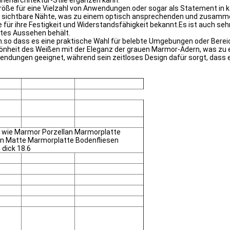
Innenarchitektur-Stile ergänzen kann.
n Größe für eine Vielzahl von Anwendungen.oder sogar als Statement
ren sichtbare Nähte, was zu einem optisch ansprechenden und zusamm
te für ihre Festigkeit und Widerstandsfähigkeit bekannt.Es ist auch se
tes Aussehen behält.
.so dass es eine praktische Wahl für belebte Umgebungen oder Bereich
önheit des Weißen mit der Eleganz der grauen Marmor-Adern, was zu e
ndungen geeignet, während sein zeitloses Design dafür sorgt, dass er
n wie Marmor Porzellan Marmorplatte
en Matte Marmorplatte Bodenfliesen
dick 18.6