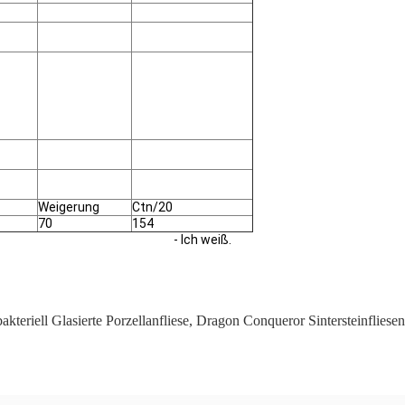
Weigerung
Ctn/20
70
154
- Ich weiß.
akteriell Glasierte Porzellanfliese
,
Dragon Conqueror Sintersteinfliesen