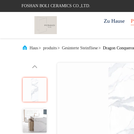
FOSHAN BOLI CERAMICS CO.,LTD.
Zu Hause
P
Haus
>
produits
>
Gesinterte Steinfliese
>
Dragon Conqueror