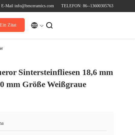
E-Mail info@bmceramics.com
TELEFON: 86--13600305763


Ein Zitat
er
ror Sintersteinfliesen 18,6 mm
00 mm Größe Weißgraue
na