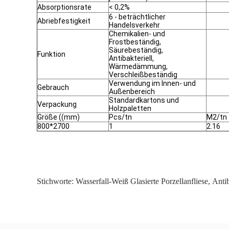
Absorptionsrate
< 0,2%
6 - beträchtlicher
Abriebfestigkeit
Handelsverkehr
Chemikalien- und
Frostbeständig,
Säurebeständig,
Funktion
Antibakteriell,
Wärmedämmung,
Verschleißbeständig
Verwendung im Innen- und
Gebrauch
Außenbereich
Standardkartons und
Verpackung
Holzpaletten
Größe ((mm)
Pcs/tn
M2/tn
800*2700
1
2.16
Stichworte:
Wasserfall-Weiß Glasierte Porzellanfliese
,
Antib