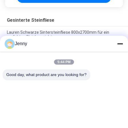
Gesinterte Steinfliese
Lauren Schwarze Sintersteinfliese 800x2700mm für ein
perfektes Gleichgewicht
Jenny
Wärmedämmung Sintersteinfliesen Herbst Serenade Textilien
Polsterung Tischplatte
5:44 PM
Reise durch die Meere Sintersteinfliesen Dekorative Akzente
Matt Finish
Good day, what product are you looking for?
Beliebte Kategorien
Alle
Glasierte Porzellan-
Steinblick-Porzellan-
Fliesen
Fliese
Moderne Porzellan-
Marmorblick-
Fliese
Porzellan-Fliese