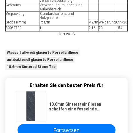
Verschleißbeständig
Gebrauch
Verwendung im Innen- und
Außenbereich
Verpackung
Standardkartons und
Holzpaletten
Größe ((mm)
Pcs/tn
M2/tn
Weigerung
Ctn/20
800*2700
1
2.16
70
154
- Ich weiß.
Wasserfall-weiß glasierte Porzellanfliese
antibakteriell glasierte Porzellanfliese
18.6mm Sintered Stone Tile
Erhalten Sie den besten Preis für
18.6mm Sintersteinfliesen
schaffen eine fesselnde
Atmosphäre mit Feuerbaum
Silberblüte
Fortsetzen