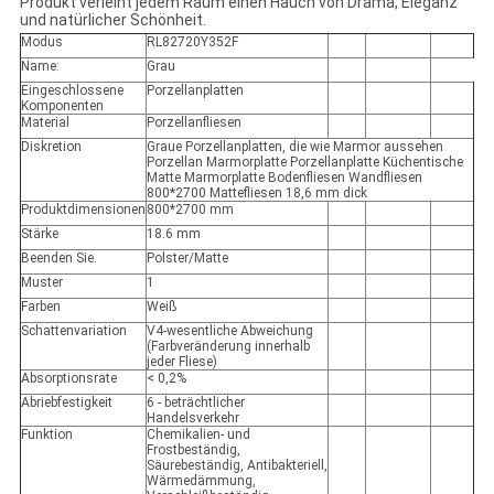
Produkt verleiht jedem Raum einen Hauch von Drama, Eleganz
und natürlicher Schönheit.
Modus
RL82720Y352F
Name:
Grau
Eingeschlossene
Porzellanplatten
Komponenten
Material
Porzellanfliesen
Diskretion
Graue Porzellanplatten, die wie Marmor aussehen
Porzellan Marmorplatte Porzellanplatte Küchentische
Matte Marmorplatte Bodenfliesen Wandfliesen
800*2700 Mattefliesen 18,6 mm dick
Produktdimensionen
800*2700 mm
Stärke
18.6 mm
Beenden Sie.
Polster/Matte
Muster
1
Farben
Weiß
Schattenvariation
V4-wesentliche Abweichung
(Farbveränderung innerhalb
jeder Fliese)
Absorptionsrate
< 0,2%
Abriebfestigkeit
6 - beträchtlicher
Handelsverkehr
Funktion
Chemikalien- und
Frostbeständig,
Säurebeständig, Antibakteriell,
Wärmedämmung,