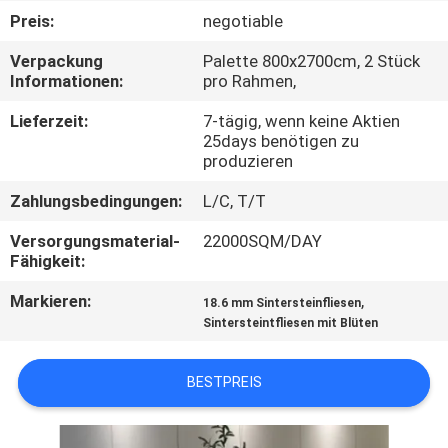
Preis:
negotiable
QUALITÄTSKONTROLLE
Verpackung
Palette 800x2700cm, 2 Stück
Informationen:
pro Rahmen,
KONTAKT
Lieferzeit:
7-tägig, wenn keine Aktien
MIT
25days benötigen zu
produzieren
UNS
Zahlungsbedingungen:
L/C, T/T
BITTE UM
Versorgungsmaterial-
22000SQM/DAY
Fähigkeit:
EIN
Markieren:
,
ANGEBOT
18.6 mm Sintersteinfliesen
Sintersteintfliesen mit Blüten
SITEMAP
BESTPREIS
DATENSCHUTZRICHTLINIE