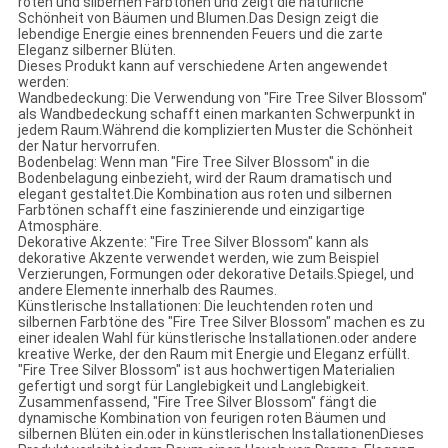
roten und silbernen Farbtönen und zeigt die natürliche
Schönheit von Bäumen und Blumen.Das Design zeigt die
lebendige Energie eines brennenden Feuers und die zarte
Eleganz silberner Blüten.
Dieses Produkt kann auf verschiedene Arten angewendet
werden:
Wandbedeckung: Die Verwendung von "Fire Tree Silver Blossom"
als Wandbedeckung schafft einen markanten Schwerpunkt in
jedem Raum.Während die komplizierten Muster die Schönheit
der Natur hervorrufen.
Bodenbelag: Wenn man "Fire Tree Silver Blossom" in die
Bodenbelagung einbezieht, wird der Raum dramatisch und
elegant gestaltet.Die Kombination aus roten und silbernen
Farbtönen schafft eine faszinierende und einzigartige
Atmosphäre.
Dekorative Akzente: "Fire Tree Silver Blossom" kann als
dekorative Akzente verwendet werden, wie zum Beispiel
Verzierungen, Formungen oder dekorative Details.Spiegel, und
andere Elemente innerhalb des Raumes.
Künstlerische Installationen: Die leuchtenden roten und
silbernen Farbtöne des "Fire Tree Silver Blossom" machen es zu
einer idealen Wahl für künstlerische Installationen.oder andere
kreative Werke, der den Raum mit Energie und Eleganz erfüllt.
"Fire Tree Silver Blossom" ist aus hochwertigen Materialien
gefertigt und sorgt für Langlebigkeit und Langlebigkeit.
Zusammenfassend, "Fire Tree Silver Blossom" fängt die
dynamische Kombination von feurigen roten Bäumen und
silbernen Blüten ein.oder in künstlerischen InstallationenDieses