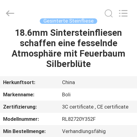
FOSHAN
BOLI
CERAMICS
CO.,LTD..
All
Gesinterte Steinfliese
Rights
Reserved.
18.6mm Sintersteinfliesen
ZU
schaffen eine fesselnde
HAUSE
Atmosphäre mit Feuerbaum
PRODUKTE
Silberblüte
VIDEOS
Herkunftsort:
China
Markenname:
Boli
ÜBER
Zertifizierung:
3C certificate , CE certificate
UNS
Modellnummer:
RL82720Y352F
WERKSBESICHTIGUNG
Min Bestellmenge:
Verhandlungsfähig