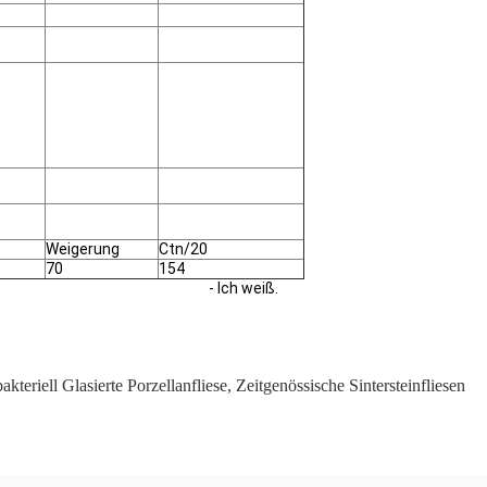
Weigerung
Ctn/20
70
154
- Ich weiß.
akteriell Glasierte Porzellanfliese
,
Zeitgenössische Sintersteinfliesen