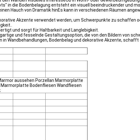
iht den Wänden visuelles InteresseOb in Wohn- oder Gewerbeumgebunge
s" in die Bodenbelagung entsteht ein visuell beeindruckender und 
inen Hauch von Dramatik hinEs kann in verschiedenen Räumen angew
orative Akzente verwendet werden, um Schwerpunkte zu schaffen oder
gkeit..
tigt und sorgt für Haltbarkeit und Langlebigkeit.
ige und fesselnde Gestaltungsoption, die von den Bildern von schwa
n in Wandbehandlungen, Bodenbelag und dekorative Akzente, schafft
 Marmor aussehen Porzellan Marmorplatte
 Marmorplatte Bodenfliesen Wandfliesen
k