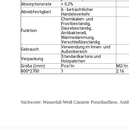
Absorptionsrate
< 0,2%
6 - beträchtlicher
Abriebfestigkeit
Handelsverkehr
Chemikalien- und
Frostbeständig,
Säurebeständig,
Funktion
Antibakteriell,
Wärmedämmung,
Verschleißbeständig
Verwendung im Innen- und
Gebrauch
Außenbereich
Standardkartons und
Verpackung
Holzpaletten
Größe ((mm)
Pcs/tn
M2/tn
800*2700
1
2.16
Stichworte:
Wasserfall-Weiß Glasierte Porzellanfliese
,
Antib