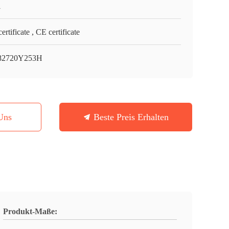
i
ertificate , CE certificate
82720Y253H
Uns
Beste Preis Erhalten
Produkt-Maße: