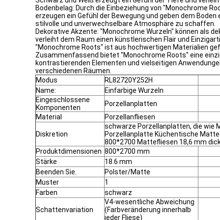
Schwarz und Weiß erzeugt ein Gefühl der Tiefe und verle
Bodenbelag: Durch die Einbeziehung von "Monochrome Root
erzeugen ein Gefühl der Bewegung und geben dem Boden e
stilvolle und unverwechselbare Atmosphäre zu schaffen.
Dekorative Akzente: "Monochrome Wurzeln" können als dek
verleiht dem Raum einen künstlerischen Flair und Einzigarti
"Monochrome Roots" ist aus hochwertigen Materialien gefer
Zusammenfassend bietet "Monochrome Roots" eine einzigart
kontrastierenden Elementen und vielseitigen Anwendunge
verschiedenen Räumen.
Modus
RL82720Y252H
Name:
Einfarbige Wurzeln
Eingeschlossene
Porzellanplatten
Komponenten
Material
Porzellanfliesen
schwarze Porzellanplatten, die wie
Diskretion
Porzellanplatte Küchentische Matte
800*2700 Mattefliesen 18,6 mm dic
Produktdimensionen
800*2700 mm
Stärke
18.6 mm
Beenden Sie.
Polster/Matte
Muster
1
Farben
schwarz
V4-wesentliche Abweichung
Schattenvariation
(Farbveränderung innerhalb
jeder Fliese)