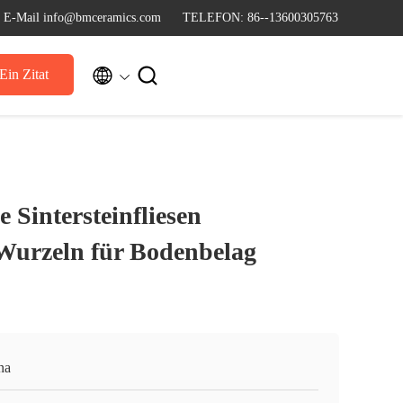
E-Mail info@bmceramics.com
TELEFON: 86--13600305763


Ein Zitat
e Sintersteinfliesen
urzeln für Bodenbelag
na