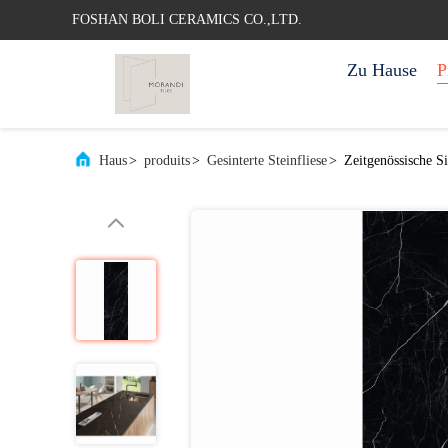
FOSHAN BOLI CERAMICS CO.,LTD.
Zu Hause
P
Haus
>
produits
>
Gesinterte Steinfliese
>
Zeitgenössische 