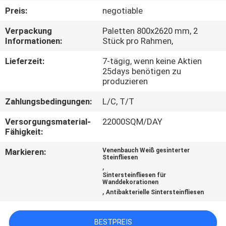
Preis:
negotiable
QUALITÄTSKONTROLLE
Verpackung
Paletten 800x2620 mm, 2
Informationen:
Stück pro Rahmen,
KONTAKT
Lieferzeit:
7-tägig, wenn keine Aktien
MIT
25days benötigen zu
produzieren
UNS
Zahlungsbedingungen:
L/C, T/T
BITTE UM
Versorgungsmaterial-
22000SQM/DAY
Fähigkeit:
EIN
Markieren:
Venenbauch Weiß gesinterter
ANGEBOT
Steinfliesen
,
Sintersteinfliesen für
Wanddekorationen
SITEMAP
,
Antibakterielle Sintersteinfliesen
DATENSCHUTZRICHTLINIE
BESTPREIS