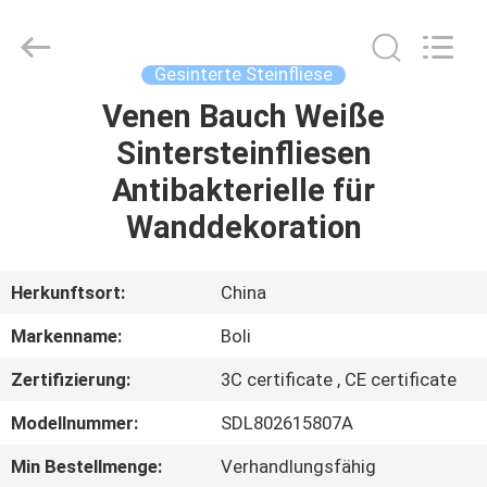
FOSHAN
BOLI
CERAMICS
CO.,LTD..
All
Gesinterte Steinfliese
Rights
Reserved.
Venen Bauch Weiße
ZU
Sintersteinfliesen
HAUSE
Antibakterielle für
PRODUKTE
Wanddekoration
VIDEOS
Herkunftsort:
China
Markenname:
Boli
ÜBER
Zertifizierung:
3C certificate , CE certificate
UNS
Modellnummer:
SDL802615807A
WERKSBESICHTIGUNG
Min Bestellmenge:
Verhandlungsfähig