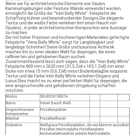
Wenn sie für architektonische Elemente wie Säulen,
Kaminumgebungen oder Feature-Wände verwendet werden,
ermöglicht die Größe der "Vein Belly White" -Felsplatte die
Schaffung kühner und beeindruckender Designs.Die elegante
Textur und die weiße Farbe verleihen ihm einen Hauch von
Opulenz., in jeder architektonischen Komposition eine Aussage
zu machen.
Die mit hoher Präzision und hochwertigen Materialien gefertigte
Felsplatte "Vene Belly White" sorgt für Langlebigkeit und
langlebige Schönheit.Seine Größe und luxuriöse Ästhetik
machen ihn zu einer idealen Wahl für diejenigen, die einen
raffinierten und gehobenen Raum suchen.
Zusammenfassend lässt sich sagen, dass die "Vein Belly White"
Felsplatte 800 mm x 2620 mm (31,5 Zoll x 103,1 Zoll) mit einer
Dicke von etwa 15 mm (0,6 Zoll) misst.BodenbelagDie exquisite
Textur und die Farbe Vein Belly White verleihen Eleganz und
Luxus.Dies macht es zu einer perfekten Wahl für diejenigen, die
eine anspruchsvolle und gehobenen Umgebung schaffen
möchten.
Modus
SDL802615807A
Name:
Venen Bauch Weiß
Eingeschlossene
Porzellanplatten
Komponenten
Material
Porzellanfliesen
Diskretion
Weißgraue Porzellanplatten, die wie Marmor aussehen
Porzellan Marmorplatte Porzellanplatte
Küchenarbeitsplatten polierte Marmorplatte