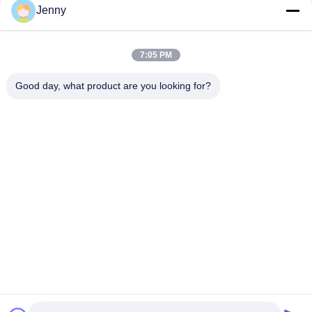
Jenny
Wärmedämmung Sintersteinfliesen Herbst Serenade Textilien
Polsterung Tischplatte
7:05 PM
Reise durch die Meere Sintersteinfliesen Dekorative Akzente
Matt Finish
Good day, what product are you looking for?
Beliebte Kategorien
Alle
Glasierte Porzellan-
Steinblick-Porzellan-
Fliesen
Fliese
Moderne Porzellan-
Marmorblick-
Fliese
Porzellan-Fliese
Hölzerne 
Teppich-Blick-
Effektporzellanfliesen
Porzellan-Fliese
Zement-Blick-
Fliese Des 
Porzellan-Fliese
Porzellans 24x24