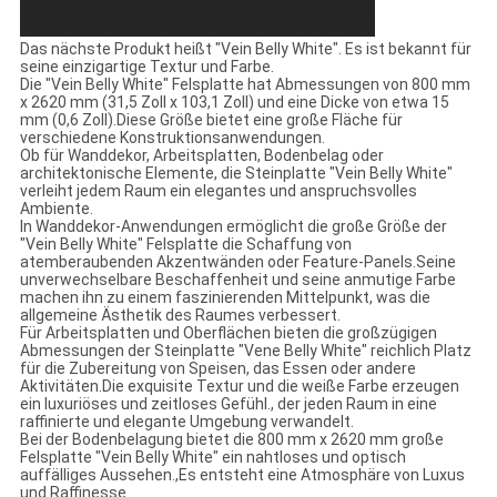
Das nächste Produkt heißt "Vein Belly White". Es ist bekannt für
seine einzigartige Textur und Farbe.
Die "Vein Belly White" Felsplatte hat Abmessungen von 800 mm
x 2620 mm (31,5 Zoll x 103,1 Zoll) und eine Dicke von etwa 15
mm (0,6 Zoll).Diese Größe bietet eine große Fläche für
verschiedene Konstruktionsanwendungen.
Ob für Wanddekor, Arbeitsplatten, Bodenbelag oder
architektonische Elemente, die Steinplatte "Vein Belly White"
verleiht jedem Raum ein elegantes und anspruchsvolles
Ambiente.
In Wanddekor-Anwendungen ermöglicht die große Größe der
"Vein Belly White" Felsplatte die Schaffung von
atemberaubenden Akzentwänden oder Feature-Panels.Seine
unverwechselbare Beschaffenheit und seine anmutige Farbe
machen ihn zu einem faszinierenden Mittelpunkt, was die
allgemeine Ästhetik des Raumes verbessert.
Für Arbeitsplatten und Oberflächen bieten die großzügigen
Abmessungen der Steinplatte "Vene Belly White" reichlich Platz
für die Zubereitung von Speisen, das Essen oder andere
Aktivitäten.Die exquisite Textur und die weiße Farbe erzeugen
ein luxuriöses und zeitloses Gefühl., der jeden Raum in eine
raffinierte und elegante Umgebung verwandelt.
Bei der Bodenbelagung bietet die 800 mm x 2620 mm große
Felsplatte "Vein Belly White" ein nahtloses und optisch
auffälliges Aussehen.,Es entsteht eine Atmosphäre von Luxus
und Raffinesse.