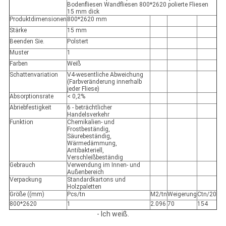
Bodenfliesen Wandfliesen 800*2620 polierte Fliesen
15 mm dick
Produktdimensionen
800*2620 mm
Stärke
15 mm
Beenden Sie.
Polstert
Muster
1
Farben
Weiß
Schattenvariation
V4-wesentliche Abweichung
(Farbveränderung innerhalb
jeder Fliese)
Absorptionsrate
< 0,2%
Abriebfestigkeit
6 - beträchtlicher
Handelsverkehr
Funktion
Chemikalien- und
Frostbeständig,
Säurebeständig,
Wärmedämmung,
Antibakteriell,
Verschleißbeständig
Gebrauch
Verwendung im Innen- und
Außenbereich
Verpackung
Standardkartons und
Holzpaletten
Größe ((mm)
Pcs/tn
M2/tn
Weigerung
Ctn/20
800*2620
1
2.096
70
154
- Ich weiß.