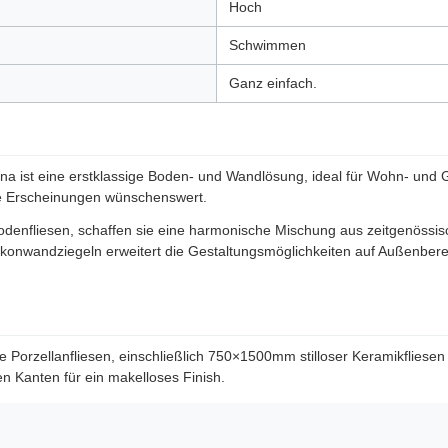
Hoch
Schwimmen
Ganz einfach.
a ist eine erstklassige Boden- und Wandlösung, ideal für Wohn- und 
ne Erscheinungen wünschenswert.
-Bodenfliesen, schaffen sie eine harmonische Mischung aus zeitgenössi
nwandziegeln erweitert die Gestaltungsmöglichkeiten auf Außenbereich
ne Porzellanfliesen, einschließlich 750×1500mm stilloser Keramikflie
en Kanten für ein makelloses Finish.