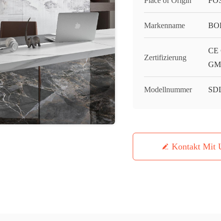
Place of Origin
FO
Markenname
BO
CE 
Zertifizierung
GMC
Modellnummer
SD
Kontakt Mit 