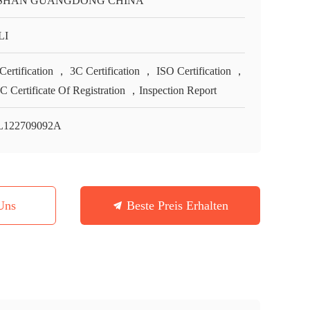
SHAN GUANGDONG CHINA
LI
Certification ， 3C Certification ， ISO Certification ，
 Certificate Of Registration ，Inspection Report
L122709092A
Uns
Beste Preis Erhalten