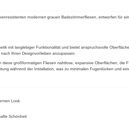
kenresistenten modernen grauen Badezimmerfliesen, entworfen für e
tik mit langlebiger Funktionalität und bietet anspruchsvolle Oberfläche
s nach Ihren Designvorlieben anzupassen.
diese großformatigen Fliesen nahtlose, expansive Oberflächen, die Fl
htung während der Installation, was zu minimalen Fugenlücken und eine
dernen Look
hafte Schönheit