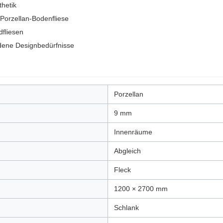
hetik
orzellan-Bodenfliese
fliesen
dene Designbedürfnisse
Porzellan
9 mm
Innenräume
Abgleich
Fleck
1200 × 2700 mm
Schlank