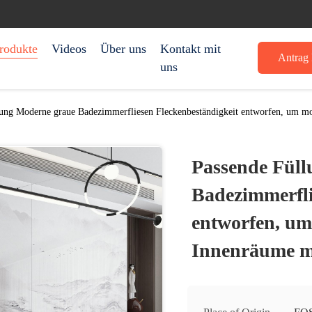
rodukte
Videos
Über uns
Kontakt mit
Antrag 
uns
lung Moderne graue Badezimmerfliesen Fleckenbeständigkeit entworfen, um m
Passende Fül
Badezimmerfli
entworfen, u
Innenräume mi