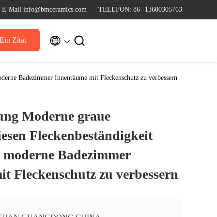
E-Mail info@bmceramics.com
TELEFON: 86--13600305763


Ein Zitat
oderne Badezimmer Innenräume mit Fleckenschutz zu verbessern
lung Moderne graue
esen Fleckenbeständigkeit
m moderne Badezimmer
t Fleckenschutz zu verbessern