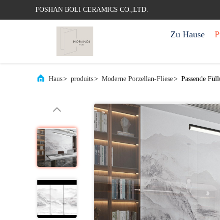
FOSHAN BOLI CERAMICS CO.,LTD.
Zu Hause
P
Haus
>
produits
>
Moderne Porzellan-Fliese
>
Passende Fül