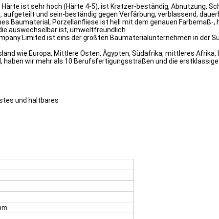
che Härte ist sehr hoch (Härte 4-5), ist Kratzer-beständig, Abnutzung
rt, aufgeteilt und sein-beständig gegen Verfärbung, verblassend, daue
es Baumaterial, Porzellanfliese ist hell mit dem genauen Farbemaß-, 
die auswechselbar ist, umweltfreundlich
mpany Limited ist eins der größten Baumaterialunternehmen in der Süd
nd wie Europa, Mittlere Osten, Ägypten, Südafrika, mittleres Afrika, 
, haben wir mehr als 10 Berufsfertigungsstraßen und die erstklassi
stes und haltbares
mm