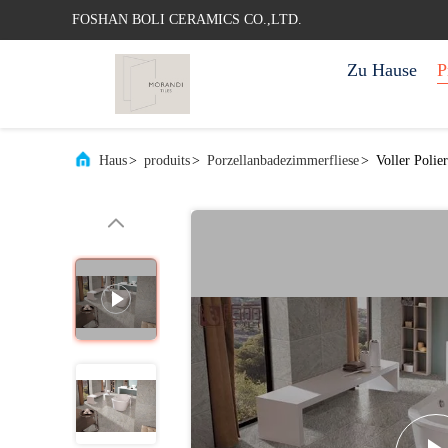
FOSHAN BOLI CERAMICS CO.,LTD.
Zu Hause
P
Haus
>
produits
>
Porzellanbadezimmerfliese
>
Voller Polie