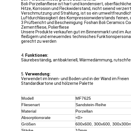
Boli-Porzellanfliese ist hart und kondensiert, oberflächli
Hitze, Korrosion und Fleckwiderstand, nicht seiend verzer
Verschmutzung und Strahlung, ist so ein umweltfreundlich
Luftdurchlässigkeit des Kompressionwiderstands feinen, 
3 Prüfbericht und Bescheinigung: Foshan Boli Ceramics Co
Zementfliese, Polierfliese
Unsere Produkte verkaufen gut im Binnenmarkt und im Ausla
fleißigem und erneuerndes technisches Funktionspersonal
gerecht zu werden
4.
Funktionen:
Säurebeständig, antibakteriell, Wärmedämmung, rutschfe
5.
Verwendung:
Verwendet im Innen- und Boden und in der Wand im Freien
Standardkartone und hölzerne Palette
Modell
MF7625
Fliesenart
Sandstein-Reihe
Material
Porzellan
Absorptionsrate
<0>
Größen
600x600, 300x600, 300x300
Stärke
10mm