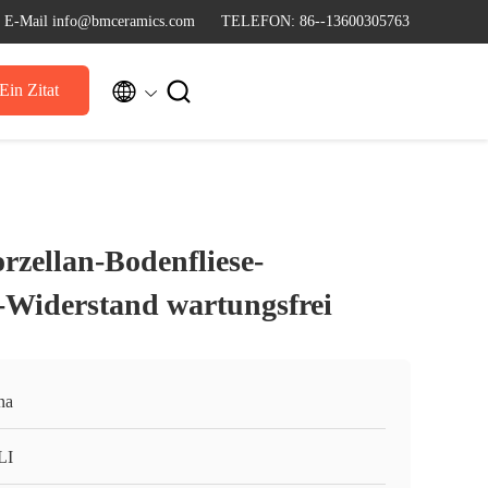
E-Mail info@bmceramics.com
TELEFON: 86--13600305763


Ein Zitat
orzellan-Bodenfliese-
Widerstand wartungsfrei
na
LI