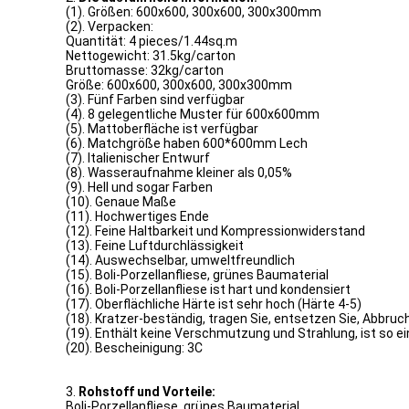
(1). Größen: 600x600, 300x600, 300x300mm
(2). Verpacken:
Quantität: 4 pieces/1.44sq.m
Nettogewicht: 31.5kg/carton
Bruttomasse: 32kg/carton
Größe: 600x600, 300x600, 300x300mm
(3). Fünf Farben sind verfügbar
(4). 8 gelegentliche Muster für 600x600mm
(5). Mattoberfläche ist verfügbar
(6). Matchgröße haben 600*600mm Lech
(7). Italienischer Entwurf
(8). Wasseraufnahme kleiner als 0,05%
(9). Hell und sogar Farben
(10). Genaue Maße
(11). Hochwertiges Ende
(12). Feine Haltbarkeit und Kompressionwiderstand
(13). Feine Luftdurchlässigkeit
(14). Auswechselbar, umweltfreundlich
(15). Boli-Porzellanfliese, grünes Baumaterial
(16). Boli-Porzellanfliese ist hart und kondensiert
(17). Oberflächliche Härte ist sehr hoch (Härte 4-5)
(18). Kratzer-beständig, tragen Sie, entsetzen Sie, Abbru
(19). Enthält keine Verschmutzung und Strahlung, ist so 
(20). Bescheinigung: 3C
3.
Rohstoff und Vorteile:
Boli-Porzellanfliese, grünes Baumaterial