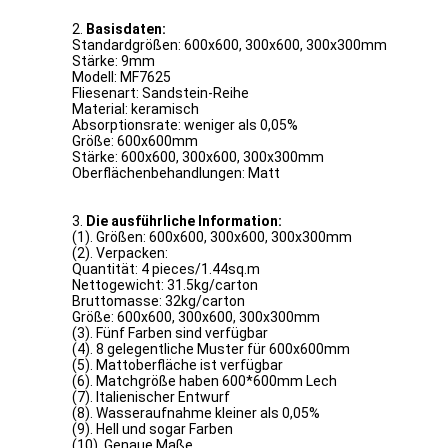
2.
Basisdaten:
Standardgrößen: 600x600, 300x600, 300x300mm
Stärke: 9mm
Modell: MF7625
Fliesenart: Sandstein-Reihe
Material: keramisch
Absorptionsrate: weniger als 0,05%
Größe: 600x600mm
Stärke: 600x600, 300x600, 300x300mm
Oberflächenbehandlungen: Matt
3.
Die ausführliche Information:
(1). Größen: 600x600, 300x600, 300x300mm
(2). Verpacken:
Quantität: 4 pieces/1.44sq.m
Nettogewicht: 31.5kg/carton
Bruttomasse: 32kg/carton
Größe: 600x600, 300x600, 300x300mm
(3). Fünf Farben sind verfügbar
(4). 8 gelegentliche Muster für 600x600mm
(5). Mattoberfläche ist verfügbar
(6). Matchgröße haben 600*600mm Lech
(7). Italienischer Entwurf
(8). Wasseraufnahme kleiner als 0,05%
(9). Hell und sogar Farben
(10). Genaue Maße