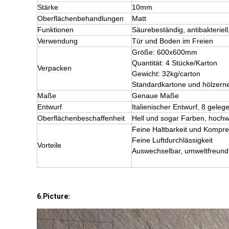
Stärke
10mm
Oberflächenbehandlungen
Matt
Funktionen
Säurebeständig, antibakterie
Verwendung
Tür und Boden im Freien
Größe: 600x600mm
Quantität: 4 Stücke/Karton
Verpacken
Gewicht: 32kg/carton
Standardkartone und hölzerne
Maße
Genaue Maße
Entwurf
Italienischer Entwurf, 8 gele
Oberflächenbeschaffenheit
Hell und sogar Farben, hochw
Feine Haltbarkeit und Kompr
Feine Luftdurchlässigkeit
Vorteile
Auswechselbar, umweltfreundl
6.Picture: