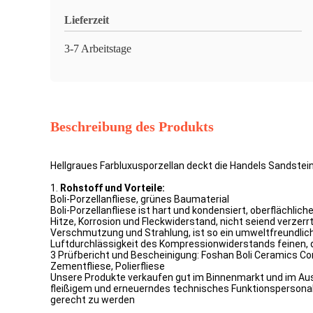
Lieferzeit
3-7 Arbeitstage
Beschreibung des Produkts
Hellgraues Farbluxusporzellan deckt die Handels Sandstei
1.
Rohstoff und Vorteile:
Boli-Porzellanfliese, grünes Baumaterial
Boli-Porzellanfliese ist hart und kondensiert, oberflächli
Hitze, Korrosion und Fleckwiderstand, nicht seiend verzer
Verschmutzung und Strahlung, ist so ein umweltfreundlich
Luftdurchlässigkeit des Kompressionwiderstands feinen, 
3 Prüfbericht und Bescheinigung: Foshan Boli Ceramics Co
Zementfliese, Polierfliese
Unsere Produkte verkaufen gut im Binnenmarkt und im Ausla
fleißigem und erneuerndes technisches Funktionspersonal
gerecht zu werden