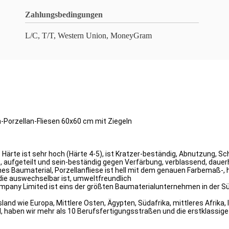
Zahlungsbedingungen
L/C, T/T, Western Union, MoneyGram
n-Porzellan-Fliesen 60x60 cm mit Ziegeln
che Härte ist sehr hoch (Härte 4-5), ist Kratzer-beständig, Abnutzung
rt, aufgeteilt und sein-beständig gegen Verfärbung, verblassend, daue
es Baumaterial, Porzellanfliese ist hell mit dem genauen Farbemaß-, 
die auswechselbar ist, umweltfreundlich
mpany Limited ist eins der größten Baumaterialunternehmen in der Süd
nd wie Europa, Mittlere Osten, Ägypten, Südafrika, mittleres Afrika, 
, haben wir mehr als 10 Berufsfertigungsstraßen und die erstklassi