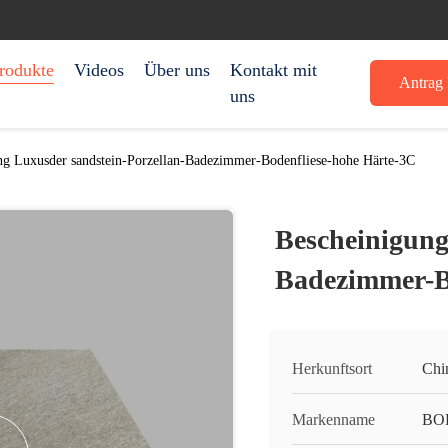
rodukte
Videos
Über uns
Kontakt mit
Antrag 
uns
ng Luxusder sandstein-Porzellan-Badezimmer-Bodenfliese-hohe Härte-3C
Bescheinigung
Badezimmer-B
Herkunftsort
Chi
Markenname
BO