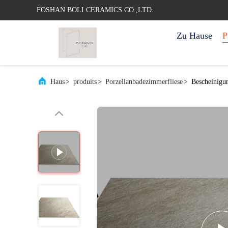
FOSHAN BOLI CERAMICS CO.,LTD.
Zu Hause
P
Haus
>
produits
>
Porzellanbadezimmerfliese
>
Bescheinigu