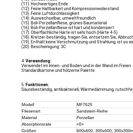
(11). Hochwertiges Ende
(12). Feine Haltbarkeit und Kompressionwiderstand
(13). Feine Luftdurchlässigkeit
(14). Auswechselbar, umweltfreundlich
(15). Boli-Porzellanfliese, grünes Baumaterial
(16). Boli-Porzellanfliese ist hart und kondensiert
(17). Oberflächliche Härte ist sehr hoch (Härte 4-5)
(18). Kratzer-beständig, tragen Sie, entsetzen Sie, Abbru
(19). Enthält keine Verschmutzung und Strahlung, ist so 
(20). Bescheinigung: 3C
4.
Verwendung:
Verwendet im Innen- und Boden und in der Wand im Freien
Standardkartone und hölzerne Palette
5.
Funktionen:
Säurebeständig, antibakteriell, Wärmedämmung, rutschfe
Modell
MF7625
Fliesenart
Sandstein-Reihe
Material
Porzellan
Absorptionsrate
<0>
Größen
600x600, 300x600, 300x300