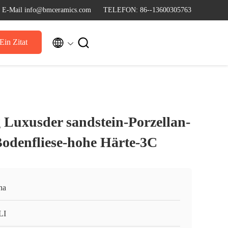
E-Mail info@bmceramics.com
TELEFON: 86--13600305763


Ein Zitat
 Luxusder sandstein-Porzellan-
odenfliese-hohe Härte-3C
na
LI