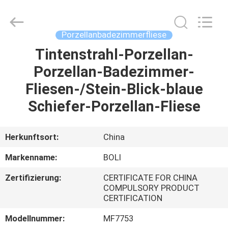
FOSHAN
BOLI
CERAMICS
CO.,LTD..
All
Porzellanbadezimmerfliese
Rights
Reserved.
Tintenstrahl-Porzellan-
ZU
Porzellan-Badezimmer-
HAUSE
Fliesen-/Stein-Blick-blaue
PRODUKTE
Schiefer-Porzellan-Fliese
VIDEOS
Herkunftsort:
China
Markenname:
BOLI
ÜBER
Zertifizierung:
CERTIFICATE FOR CHINA
UNS
COMPULSORY PRODUCT
CERTIFICATION
WERKSBESICHTIGUNG
Modellnummer:
MF7753