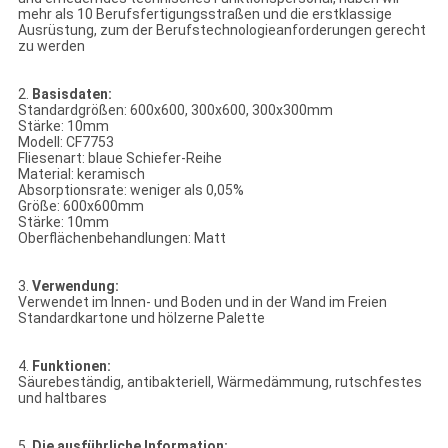
mehr als 10 Berufsfertigungsstraßen und die erstklassige
Ausrüstung, zum der Berufstechnologieanforderungen gerecht
zu werden
2.
Basisdaten:
Standardgrößen: 600x600, 300x600, 300x300mm
Stärke: 10mm
Modell: CF7753
Fliesenart: blaue Schiefer-Reihe
Material: keramisch
Absorptionsrate: weniger als 0,05%
Größe: 600x600mm
Stärke: 10mm
Oberflächenbehandlungen: Matt
3.
Verwendung:
Verwendet im Innen- und Boden und in der Wand im Freien
Standardkartone und hölzerne Palette
4.
Funktionen:
Säurebeständig, antibakteriell, Wärmedämmung, rutschfestes
und haltbares
5.
Die ausführliche Information: