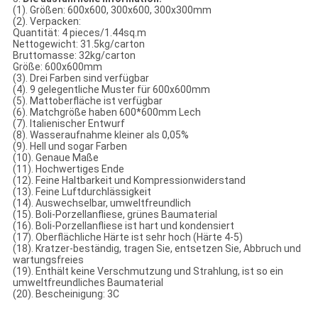
(1). Größen: 600x600, 300x600, 300x300mm
(2). Verpacken:
Quantität: 4 pieces/1.44sq.m
Nettogewicht: 31.5kg/carton
Bruttomasse: 32kg/carton
Größe: 600x600mm
(3). Drei Farben sind verfügbar
(4). 9 gelegentliche Muster für 600x600mm
(5). Mattoberfläche ist verfügbar
(6). Matchgröße haben 600*600mm Lech
(7). Italienischer Entwurf
(8). Wasseraufnahme kleiner als 0,05%
(9). Hell und sogar Farben
(10). Genaue Maße
(11). Hochwertiges Ende
(12). Feine Haltbarkeit und Kompressionwiderstand
(13). Feine Luftdurchlässigkeit
(14). Auswechselbar, umweltfreundlich
(15). Boli-Porzellanfliese, grünes Baumaterial
(16). Boli-Porzellanfliese ist hart und kondensiert
(17). Oberflächliche Härte ist sehr hoch (Härte 4-5)
(18). Kratzer-beständig, tragen Sie, entsetzen Sie, Abbruch und
wartungsfreies
(19). Enthält keine Verschmutzung und Strahlung, ist so ein
umweltfreundliches Baumaterial
(20). Bescheinigung: 3C