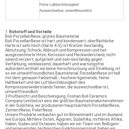
Feine Luftdurchlässigkeit
Auswechselbar, umweltfreundlich
1.
Rohstoff und Vorteile:
Boli-Porzellanfliese, grünes Baumaterial
Boli-Porzellanfliese ist hart und kondensiert, oberflächliche
Härte ist sehr hoch (Härte 4-5), ist Kratzer-beständig,
Abnutzung, Schock, Abbruch und Kompression und hat
ausgezeichnete Hitze, Korrosion und Fleckwiderstand, nicht
seiend verzerrt, aufgeteilt und sein-beständig gegen
Verfärbung, verblassend, dauerhaft und wartungsfrei
außerdem enthält sie keine Verschmutzung und Strahlung, ist
so ein umweltfreundliches Baumaterial, Porzellanfliese ist hell
mit dem genauen Farbemaß-, hochwertigemende, feiner
Haltbarkeit und der Luftdurchlässigkeit des
Kompressionwiderstands feinen, die auswechselbar ist,
umweltfreundlich
3 Prüfbericht und Bescheinigung: Foshan Boli Ceramics
Company Limited ist eins der größten Baumaterialunternehmen
in der Südchina, wir produzieren hauptsächlich Porzellanfliese,
Zementfliese, Polierfliese
Unsere Produkte verkaufen gut im Binnenmarkt und im Ausland
wie Europa, Mittlere Osten, Ägypten, Südafrika, mittleres Afrika,
Italien, Süden und Ostasien, haben wir ein Team von fleißigem
und erneuerndes technisches Funktionspersonal, haben wir