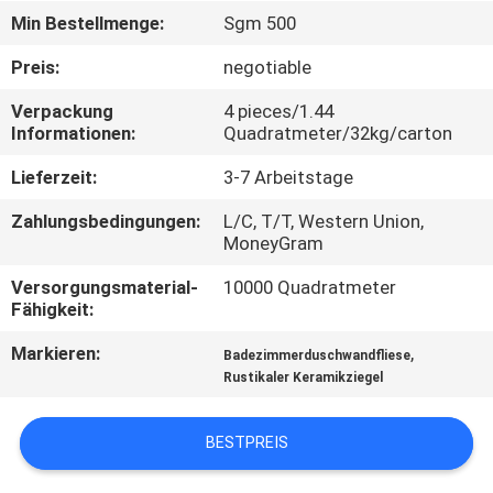
Min Bestellmenge:
Sgm 500
QUALITÄTSKONTROLLE
Preis:
negotiable
Verpackung
4 pieces/1.44
KONTAKT
Informationen:
Quadratmeter/32kg/carton
MIT
Lieferzeit:
3-7 Arbeitstage
UNS
Zahlungsbedingungen:
L/C, T/T, Western Union,
MoneyGram
BITTE UM
Versorgungsmaterial-
10000 Quadratmeter
EIN
Fähigkeit:
ANGEBOT
Markieren:
,
Badezimmerduschwandfliese
Rustikaler Keramikziegel
SITEMAP
BESTPREIS
DATENSCHUTZRICHTLINIE