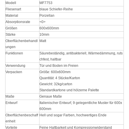
Modell
MF7753
Fliesenart
blaue Schiefer-Reihe
Material
Porzellan
Absorptionsrate
<0>
Größen
600x600mm
Stärke
10mm
Oberflächenbehandl
Matt
ungen
Funktionen
Säurebeständig, antibakteriell, Wärmedämmung, ruts
chfest, haltbar
Verwendung
Tür und Boden im Freien
Verpacken
Größe: 600x600mm
Quantität: 4 Stücke/Karton
Gewicht: 32kg/carton
Standardkartone und hölzerne Palette
Maße
Genaue Maße
Entwurf
Italienischer Entwurf, 9 gelegentliche Muster für 600x
600mm
Oberflächenbeschaff
Hell und sogar Farben, hochwertiges Ende
enheit
Vorteile
Feine Haltbarkeit und Kompressionwiderstand