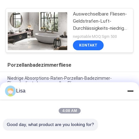
Auswechselbare Fliesen-
Geldstrafen-Luft-
Durchlässigkeits-niedrige
Absorptionsrate des
negotiable MOQ:Sgm 500
Porzellan-24x48
KONTAKT
Porzellanbadezimmerfliese
Niedrige Absorptions-Raten-Porzellan-Badezimmer-
Fliese/polierte Innenporzellan-Fliesen
Lisa
Größe der Mode-Marmor-Entwurfs-rustikale Keramikziegel-
beige Farbe400*800 Millimeter
4:08 AM
Bescheinigung Luxusder sandstein-Porzellan-Badezimmer-
Bodenfliese-hohe Härte-3C
Good day, what product are you looking for?
Beliebte Kategorien
Alle