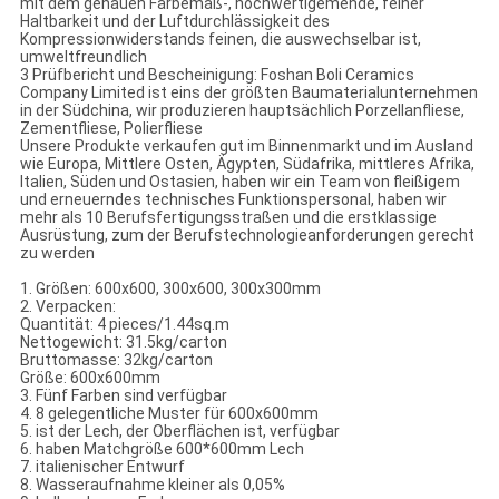
mit dem genauen Farbemaß-, hochwertigemende, feiner
Haltbarkeit und der Luftdurchlässigkeit des
Kompressionwiderstands feinen, die auswechselbar ist,
umweltfreundlich
3 Prüfbericht und Bescheinigung: Foshan Boli Ceramics
Company Limited ist eins der größten Baumaterialunternehmen
in der Südchina, wir produzieren hauptsächlich Porzellanfliese,
Zementfliese, Polierfliese
Unsere Produkte verkaufen gut im Binnenmarkt und im Ausland
wie Europa, Mittlere Osten, Ägypten, Südafrika, mittleres Afrika,
Italien, Süden und Ostasien, haben wir ein Team von fleißigem
und erneuerndes technisches Funktionspersonal, haben wir
mehr als 10 Berufsfertigungsstraßen und die erstklassige
Ausrüstung, zum der Berufstechnologieanforderungen gerecht
zu werden
1. Größen: 600x600, 300x600, 300x300mm
2. Verpacken:
Quantität: 4 pieces/1.44sq.m
Nettogewicht: 31.5kg/carton
Bruttomasse: 32kg/carton
Größe: 600x600mm
3. Fünf Farben sind verfügbar
4. 8 gelegentliche Muster für 600x600mm
5. ist der Lech, der Oberflächen ist, verfügbar
6. haben Matchgröße 600*600mm Lech
7. italienischer Entwurf
8. Wasseraufnahme kleiner als 0,05%