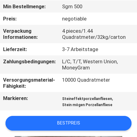
Min Bestellmenge:
Sgm 500
QUALITÄTSKONTROLLE
Preis:
negotiable
Verpackung
4 pieces/1.44
KONTAKT
Informationen:
Quadratmeter/32kg/carton
MIT
Lieferzeit:
3-7 Arbeitstage
UNS
Zahlungsbedingungen:
L/C, T/T, Western Union,
MoneyGram
BITTE UM
Versorgungsmaterial-
10000 Quadratmeter
EIN
Fähigkeit:
ANGEBOT
Markieren:
,
Steineffektporzellanfliesen
Stein mögen Porzellanfliese
SITEMAP
BESTPREIS
DATENSCHUTZRICHTLINIE