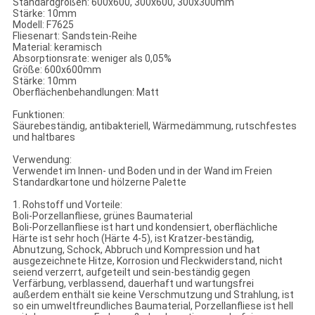
Standardgrößen: 600x600, 300x600, 300x300mm
Stärke: 10mm
Modell: F7625
Fliesenart: Sandstein-Reihe
Material: keramisch
Absorptionsrate: weniger als 0,05%
Größe: 600x600mm
Stärke: 10mm
Oberflächenbehandlungen: Matt
Funktionen:
Säurebeständig, antibakteriell, Wärmedämmung, rutschfestes
und haltbares
Verwendung:
Verwendet im Innen- und Boden und in der Wand im Freien
Standardkartone und hölzerne Palette
1. Rohstoff und Vorteile:
Boli-Porzellanfliese, grünes Baumaterial
Boli-Porzellanfliese ist hart und kondensiert, oberflächliche
Härte ist sehr hoch (Härte 4-5), ist Kratzer-beständig,
Abnutzung, Schock, Abbruch und Kompression und hat
ausgezeichnete Hitze, Korrosion und Fleckwiderstand, nicht
seiend verzerrt, aufgeteilt und sein-beständig gegen
Verfärbung, verblassend, dauerhaft und wartungsfrei
außerdem enthält sie keine Verschmutzung und Strahlung, ist
so ein umweltfreundliches Baumaterial, Porzellanfliese ist hell