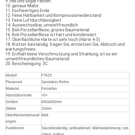
9. hell und sogar Farben
10. genaue Maße
11. hochwertiges Ende
12. Feine Haltbarkeit und Kompressionwiderstand
13. Feine Luftdurchlässigkeit
14. Auswechselbar, umweltfreundlich
15. Boli-Porzellanfliese, grünes Baumaterial
16. Boli-Porzellanfliese ist hart und kondensiert
17. Oberflächliche Härte ist sehr hoch (Härte 4-5)
18. Kratzer-beständig, tragen Sie, entsetzen Sie, Abbruch und
wartungsfreies
19. Enthält keine Verschmutzung und Strahlung, ist so ein
umweltfreundliches Baumaterial
20. Bescheinigung: 3C
Modell
F7625
Fliesenart
Sandstein-Reihe
Material
Porzellan
Absorptionsrate
<0>
Größen
600x600mm
Stärke
10mm
Oberflächenbehandl
Matt
ungen
Funktionen
Säurebeständig, antibakteriell, Wärmedämmung, ruts
chfest, haltbar