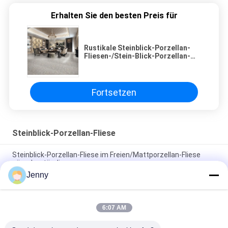
Erhalten Sie den besten Preis für
Rustikale Steinblick-Porzellan-
Fliesen-/Stein-Blick-Porzellan-
Bodenfliese 600*600mm
Fortsetzen
Steinblick-Porzellan-Fliese
Steinblick-Porzellan-Fliese im Freien/Mattporzellan-Fliese
säurebeständig
Jenny
30 x 60 cm Sandstein-Blick-Porzellan-Fliese glasig-glänzende
Baumaterial-Unterstützung
6:07 AM
Rustikale Steinblick-Porzellan-Fliesen-/Stein-Blick-Porzellan-
Bodenfliese 600*600mm