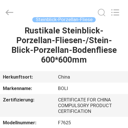
FOSHAN
BOLI
CERAMICS
CO.,LTD..
All
Steinblick-Porzellan-Fliese
Rights
Reserved.
Rustikale Steinblick-
ZU
Porzellan-Fliesen-/Stein-
HAUSE
Blick-Porzellan-Bodenfliese
PRODUKTE
600*600mm
VIDEOS
Herkunftsort:
China
Markenname:
BOLI
ÜBER
Zertifizierung:
CERTIFICATE FOR CHINA
UNS
COMPULSORY PRODUCT
CERTIFICATION
WERKSBESICHTIGUNG
Modellnummer:
F7625