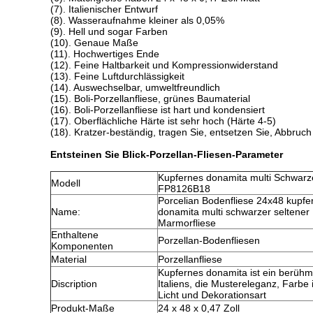
(7). Italienischer Entwurf
(8). Wasseraufnahme kleiner als 0,05%
(9). Hell und sogar Farben
(10). Genaue Maße
(11). Hochwertiges Ende
(12). Feine Haltbarkeit und Kompressionwiderstand
(13). Feine Luftdurchlässigkeit
(14). Auswechselbar, umweltfreundlich
(15). Boli-Porzellanfliese, grünes Baumaterial
(16). Boli-Porzellanfliese ist hart und kondensiert
(17). Oberflächliche Härte ist sehr hoch (Härte 4-5)
(18). Kratzer-beständig, tragen Sie, entsetzen Sie, Abbruc
Entsteinen Sie Blick-Porzellan-Fliesen-Parameter
Kupfernes donamita multi Schwarz
Modell
FP8126B18
Porcelian Bodenfliese 24x48 kupfe
Name:
donamita multi schwarzer seltener
Marmorfliese
Enthaltene
Porzellan-Bodenfliesen
Komponenten
Material
Porzellanfliese
Kupfernes donamita ist ein berüh
Discription
Italiens, die Mustereleganz, Farbe is
Licht und Dekorationsart
Produkt-Maße
24 x 48 x 0,47 Zoll