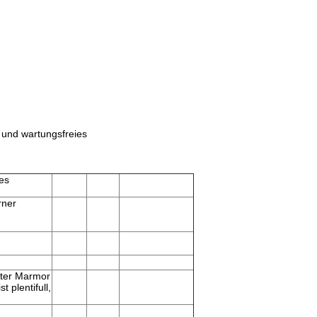
h und wartungsfreies
es
rner
mter Marmor
t plentifull,