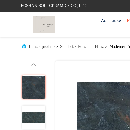
FOSHAN BOLI CERAMICS CO.,LTD.
Zu Hause
P
Haus
>
produits
>
Steinblick-Porzellan-Fliese
>
Moderner Ent