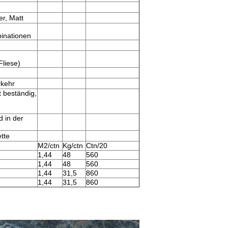
er, Matt
inationen
Fliese)
rkehr
 beständig,
 in der
tte
M2/ctn
Kg/ctn
Ctn/20
1,44
48
560
1,44
48
560
1,44
31,5
860
1,44
31,5
860