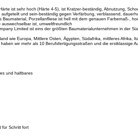
he Härte ist sehr hoch (Härte 4-5), ist Kratzer-beständig, Abnutzung, 
t, aufgeteilt und sein-beständig gegen Verfärbung, verblassend, dauerh
s Baumaterial, Porzellanfliese ist hell mit dem genauen Farbemaß-, ho
e auswechselbar ist, umweltfreundlich
pany Limited ist eins der größten Baumaterialunternehmen in der Südc
d wie Europa, Mittlere Osten, Ägypten, Südafrika, mittleres Afrika, I
 haben wir mehr als 10 Berufsfertigungsstraßen und die erstklassige 
es und haltbares
für Schritt fort