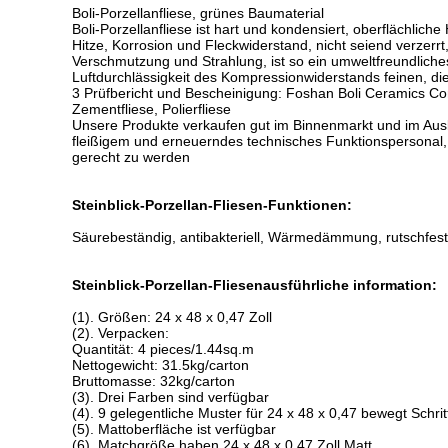
Boli-Porzellanfliese, grünes Baumaterial
Boli-Porzellanfliese ist hart und kondensiert, oberflächlic
Hitze, Korrosion und Fleckwiderstand, nicht seiend verzerr
Verschmutzung und Strahlung, ist so ein umweltfreundliche
Luftdurchlässigkeit des Kompressionwiderstands feinen, di
3 Prüfbericht und Bescheinigung: Foshan Boli Ceramics Com
Zementfliese, Polierfliese
Unsere Produkte verkaufen gut im Binnenmarkt und im Auslan
fleißigem und erneuerndes technisches Funktionspersonal,
gerecht zu werden
Steinblick-Porzellan-Fliesen-Funktionen:
Säurebeständig, antibakteriell, Wärmedämmung, rutschfest
Steinblick-Porzellan-Fliesenausführliche information:
(1). Größen: 24 x 48 x 0,47 Zoll
(2). Verpacken:
Quantität: 4 pieces/1.44sq.m
Nettogewicht: 31.5kg/carton
Bruttomasse: 32kg/carton
(3). Drei Farben sind verfügbar
(4). 9 gelegentliche Muster für 24 x 48 x 0,47 bewegt Schritt 
(5). Mattoberfläche ist verfügbar
(6). Matchgröße haben 24 x 48 x 0,47 Zoll Matt