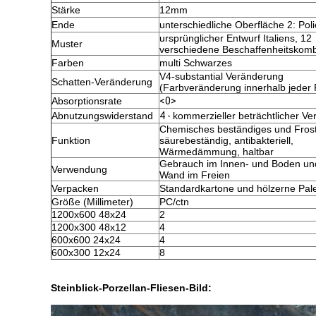
Stärke
12mm
Ende
unterschiedliche Oberfläche 2: Poli
ursprünglicher Entwurf Italiens, 12
Muster
verschiedene Beschaffenheitskomb
Farben
multi Schwarzes
V4-substantial Veränderung
Schatten-Veränderung
(Farbveränderung innerhalb jeder 
Absorptionsrate
<0>
Abnutzungswiderstand
4 -
kommerzieller beträchtlicher Ve
Chemisches beständiges und Frost
Funktion
säurebeständig, antibakteriell,
Wärmedämmung, haltbar
Gebrauch im Innen- und Boden und
Verwendung
Wand im Freien
Verpacken
Standardkartone und hölzerne Pale
Größe (Millimeter)
PC/ctn
1200x600 48x24
2
1200x300 48x12
4
600x600 24x24
4
600x300 12x24
8
Steinblick-Porzellan-Fliesen-Bild: