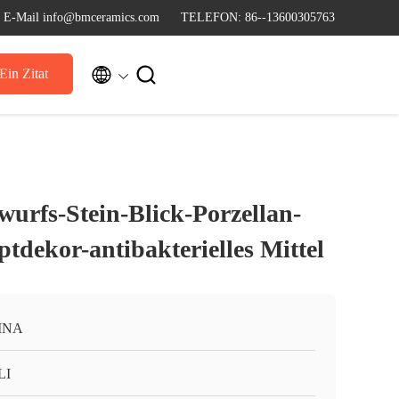
E-Mail info@bmceramics.com
TELEFON: 86--13600305763


Ein Zitat
urfs-Stein-Blick-Porzellan-
ptdekor-antibakterielles Mittel
INA
LI