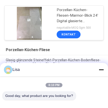
Porzellan-Küchen-
Fliesen-Marmor-Blick 24'
Digital glasierte
keramischer X 24' Wand-
negotiable MOQ:Sgm 500
Unterstützung
KONTAKT
Porzellan-Küchen-Fliese
Glasig-glänzende Steineffekt-Porzellan-Küchen-Bodenfliese-
konkave konvexe Muster-Oberfläche
Lisa
Natur-Steinporzellan-Küchen-Keramikziegel Fliese/24x24 CER
Zertifikat
8:10 PM
Porzellan-Küchen-Fliesen-/Marmor-Porzellan-Fliesen-Küchen-
Wand Frosts beständige
Good day, what product are you looking for?
Beliebte Kategorien
Alle