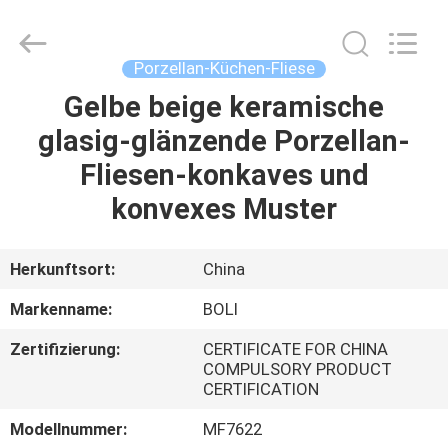
FOSHAN
BOLI
CERAMICS
CO.,LTD..
All
Porzellan-Küchen-Fliese
Rights
Reserved.
Gelbe beige keramische
ZU
glasig-glänzende Porzellan-
HAUSE
Fliesen-konkaves und
PRODUKTE
konvexes Muster
VIDEOS
Herkunftsort:
China
Markenname:
BOLI
ÜBER
Zertifizierung:
CERTIFICATE FOR CHINA
UNS
COMPULSORY PRODUCT
CERTIFICATION
WERKSBESICHTIGUNG
Modellnummer:
MF7622