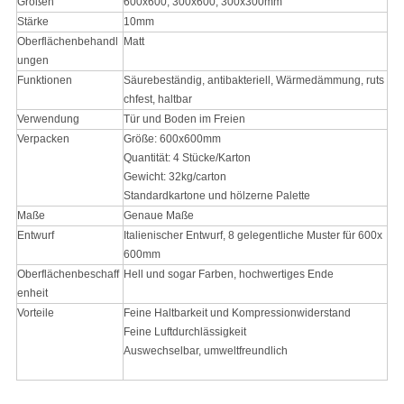
Größen
600x600, 300x600, 300x300mm
Stärke
10mm
Oberflächenbehandl
Matt
ungen
Funktionen
Säurebeständig, antibakteriell, Wärmedämmung, ruts
chfest, haltbar
Verwendung
Tür und Boden im Freien
Verpacken
Größe: 600x600mm
Quantität: 4 Stücke/Karton
Gewicht: 32kg/carton
Standardkartone und hölzerne Palette
Maße
Genaue Maße
Entwurf
Italienischer Entwurf, 8 gelegentliche Muster für 600x
600mm
Oberflächenbeschaff
Hell und sogar Farben, hochwertiges Ende
enheit
Vorteile
Feine Haltbarkeit und Kompressionwiderstand
Feine Luftdurchlässigkeit
Auswechselbar, umweltfreundlich