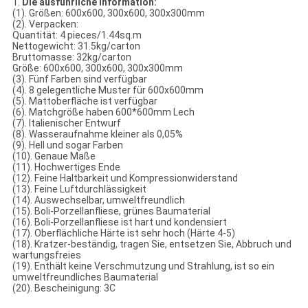
1.
Die ausführliche Information:
(1). Größen: 600x600, 300x600, 300x300mm
(2). Verpacken:
Quantität: 4 pieces/1.44sq.m
Nettogewicht: 31.5kg/carton
Bruttomasse: 32kg/carton
Größe: 600x600, 300x600, 300x300mm
(3). Fünf Farben sind verfügbar
(4). 8 gelegentliche Muster für 600x600mm
(5). Mattoberfläche ist verfügbar
(6). Matchgröße haben 600*600mm Lech
(7). Italienischer Entwurf
(8). Wasseraufnahme kleiner als 0,05%
(9). Hell und sogar Farben
(10). Genaue Maße
(11). Hochwertiges Ende
(12). Feine Haltbarkeit und Kompressionwiderstand
(13). Feine Luftdurchlässigkeit
(14). Auswechselbar, umweltfreundlich
(15). Boli-Porzellanfliese, grünes Baumaterial
(16). Boli-Porzellanfliese ist hart und kondensiert
(17). Oberflächliche Härte ist sehr hoch (Härte 4-5)
(18). Kratzer-beständig, tragen Sie, entsetzen Sie, Abbruch und
wartungsfreies
(19). Enthält keine Verschmutzung und Strahlung, ist so ein
umweltfreundliches Baumaterial
(20). Bescheinigung: 3C