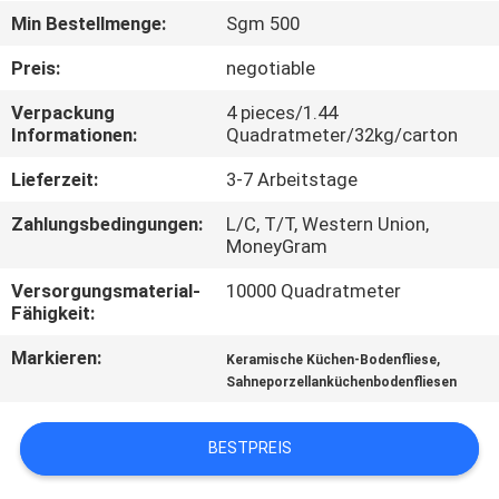
Min Bestellmenge:
Sgm 500
QUALITÄTSKONTROLLE
Preis:
negotiable
Verpackung
4 pieces/1.44
KONTAKT
Informationen:
Quadratmeter/32kg/carton
MIT
Lieferzeit:
3-7 Arbeitstage
UNS
Zahlungsbedingungen:
L/C, T/T, Western Union,
MoneyGram
BITTE UM
Versorgungsmaterial-
10000 Quadratmeter
EIN
Fähigkeit:
ANGEBOT
Markieren:
,
Keramische Küchen-Bodenfliese
Sahneporzellanküchenbodenfliesen
SITEMAP
BESTPREIS
DATENSCHUTZRICHTLINIE