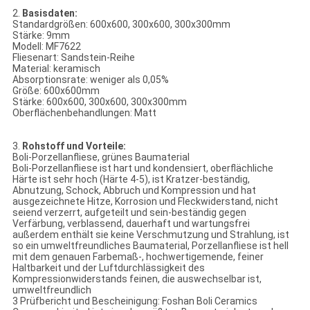
2.
Basisdaten:
Standardgrößen: 600x600, 300x600, 300x300mm
Stärke: 9mm
Modell: MF7622
Fliesenart: Sandstein-Reihe
Material: keramisch
Absorptionsrate: weniger als 0,05%
Größe: 600x600mm
Stärke: 600x600, 300x600, 300x300mm
Oberflächenbehandlungen: Matt
3.
Rohstoff und Vorteile:
Boli-Porzellanfliese, grünes Baumaterial
Boli-Porzellanfliese ist hart und kondensiert, oberflächliche
Härte ist sehr hoch (Härte 4-5), ist Kratzer-beständig,
Abnutzung, Schock, Abbruch und Kompression und hat
ausgezeichnete Hitze, Korrosion und Fleckwiderstand, nicht
seiend verzerrt, aufgeteilt und sein-beständig gegen
Verfärbung, verblassend, dauerhaft und wartungsfrei
außerdem enthält sie keine Verschmutzung und Strahlung, ist
so ein umweltfreundliches Baumaterial, Porzellanfliese ist hell
mit dem genauen Farbemaß-, hochwertigemende, feiner
Haltbarkeit und der Luftdurchlässigkeit des
Kompressionwiderstands feinen, die auswechselbar ist,
umweltfreundlich
3 Prüfbericht und Bescheinigung: Foshan Boli Ceramics