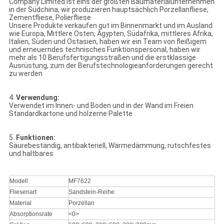
Company Limited ist eins der größten Baumaterialunternehmen
in der Südchina, wir produzieren hauptsächlich Porzellanfliese,
Zementfliese, Polierfliese
Unsere Produkte verkaufen gut im Binnenmarkt und im Ausland
wie Europa, Mittlere Osten, Ägypten, Südafrika, mittleres Afrika,
Italien, Süden und Ostasien, haben wir ein Team von fleißigem
und erneuerndes technisches Funktionspersonal, haben wir
mehr als 10 Berufsfertigungsstraßen und die erstklassige
Ausrüstung, zum der Berufstechnologieanforderungen gerecht
zu werden
4.
Verwendung:
Verwendet im Innen- und Boden und in der Wand im Freien
Standardkartone und hölzerne Palette
5.
Funktionen:
Säurebeständig, antibakteriell, Wärmedämmung, rutschfestes
und haltbares
Modell
MF7622
Fliesenart
Sandstein-Reihe
Material
Porzellan
Absorptionsrate
<0>