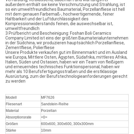
außerdem enthält sie keine Verschmutzung und Strahlung, ist
so ein umweltfreundliches Baumaterial, Porzellanfliese ist hell
mit dem genauen Farbemaß-, hochwertigemende, feiner
Haltbarkeit und der Luftdurchlässigkeit des
Kompressionwiderstands feinen, die auswechselbar ist,
umweltfreundlich
3 Prüfbericht und Bescheinigung: Foshan Boli Ceramics
Company Limited ist eins der größten Baumaterialunternehmen
in der Südchina, wir produzieren hauptsächlich Porzellanfliese,
Zementfliese, Polierfliese
Unsere Produkte verkaufen gut im Binnenmarkt und im Ausland
wie Europa, Mittlere Osten, Ägypten, Südafrika, mittleres Afrika,
Italien, Süden und Ostasien, haben wir ein Team von fleißigem
und erneuerndes technisches Funktionspersonal, haben wir
mehr als 10 Berufsfertigungsstraßen und die erstklassige
Ausrüstung, zum der Berufstechnologieanforderungen gerecht
zu werden
Modell
MF7626
Fliesenart
Sandstein-Reihe
Material
Porzellan
Absorptionsrate
<0>
Größen
600x600, 300x600, 300x300mm
Stärke
10mm