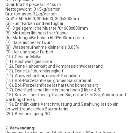
Quantität: 4 pieces/1.44sq.m
Nettogewicht: 31.5kg/carton
Bruttomasse: 32kg/carton
Größe: 600x600, 300x600, 300x300mm
(3). Fünf Farben sind verfügbar
(4). 8 gelegentliche Muster für 600x600mm
(5). Mattoberfläche ist verfügbar
(6). Matchgröße haben 600*600mm Lech
(7). Italienischer Entwurf
(8). Wasseraufnahme kleiner als 0,05%
(9). Hell und sogar Farben
(10). Genaue Maße
(11). Hochwertiges Ende
(12). Feine Haltbarkeit und Kompressionwiderstand
(13). Feine Luftdurchlässigkeit
(14). Auswechselbar, umweltfreundlich
(15). Boli-Porzellanfliese, grünes Baumaterial
(16). Boli-Porzellanfliese ist hart und kondensiert
(17). Oberflächliche Härte ist sehr hoch (Härte 4-5)
(18). Kratzer-beständig, tragen Sie, entsetzen Sie, Abbruch und
wartungsfreies
(19). Enthält keine Verschmutzung und Strahlung, ist so ein
umweltfreundliches Baumaterial
(20). Bescheinigung: 3C
2.
Verwendung:
Verwendet im Innen- und Boden und in der Wand im Freien