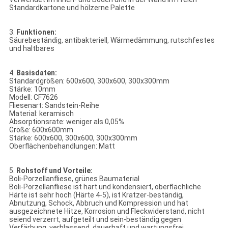
Standardkartone und hölzerne Palette
3.
Funktionen:
Säurebeständig, antibakteriell, Wärmedämmung, rutschfestes
und haltbares
4.
Basisdaten:
Standardgrößen: 600x600, 300x600, 300x300mm
Stärke: 10mm
Modell: CF7626
Fliesenart: Sandstein-Reihe
Material: keramisch
Absorptionsrate: weniger als 0,05%
Größe: 600x600mm
Stärke: 600x600, 300x600, 300x300mm
Oberflächenbehandlungen: Matt
5.
Rohstoff und Vorteile:
Boli-Porzellanfliese, grünes Baumaterial
Boli-Porzellanfliese ist hart und kondensiert, oberflächliche
Härte ist sehr hoch (Härte 4-5), ist Kratzer-beständig,
Abnutzung, Schock, Abbruch und Kompression und hat
ausgezeichnete Hitze, Korrosion und Fleckwiderstand, nicht
seiend verzerrt, aufgeteilt und sein-beständig gegen
Verfärbung, verblassend, dauerhaft und wartungsfrei