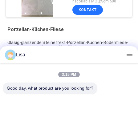
negotiable MOQ:Sgm 500
Unterstützung
KONTAKT
Porzellan-Küchen-Fliese
Glasig-glänzende Steineffekt-Porzellan-Küchen-Bodenfliese-
konkave konvexe Muster-Oberfläche
Lisa
Natur-Steinporzellan-Küchen-Keramikziegel Fliese/24x24 CER
Zertifikat
3:15 PM
Porzellan-Küchen-Fliesen-/Marmor-Porzellan-Fliesen-Küchen-
Wand Frosts beständige
Good day, what product are you looking for?
Beliebte Kategorien
Alle
Glasierte Porzellan-
Steinblick-Porzellan-
Fliesen
Fliese
Moderne Porzellan-
Marmorblick-