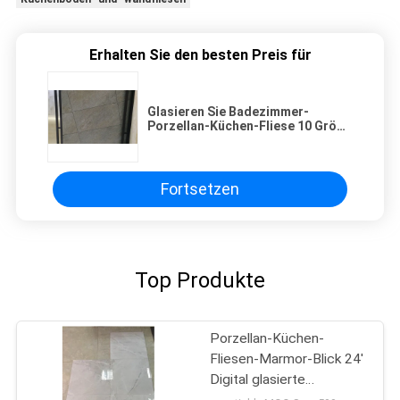
Erhalten Sie den besten Preis für
Glasieren Sie Badezimmer-
Porzellan-Küchen-Fliese 10 Größe
Millimeter-Stärke-600x600
Millimeter
Fortsetzen
Top Produkte
Porzellan-Küchen-
Fliesen-Marmor-Blick 24'
Digital glasierte
keramischer X 24' Wand-