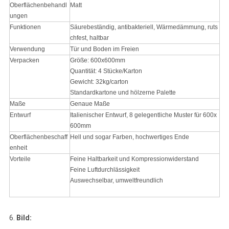
Oberflächenbehandl
Matt
ungen
Funktionen
Säurebeständig, antibakteriell, Wärmedämmung, ruts
chfest, haltbar
Verwendung
Tür und Boden im Freien
Verpacken
Größe: 600x600mm
Quantität: 4 Stücke/Karton
Gewicht: 32kg/carton
Standardkartone und hölzerne Palette
Maße
Genaue Maße
Entwurf
Italienischer Entwurf, 8 gelegentliche Muster für 600x
600mm
Oberflächenbeschaff
Hell und sogar Farben, hochwertiges Ende
enheit
Vorteile
Feine Haltbarkeit und Kompressionwiderstand
Feine Luftdurchlässigkeit
Auswechselbar, umweltfreundlich
6.
Bild: