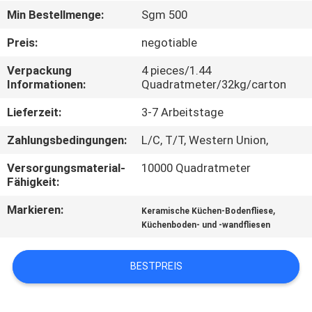
Min Bestellmenge:
Sgm 500
QUALITÄTSKONTROLLE
Preis:
negotiable
Verpackung
4 pieces/1.44
KONTAKT
Informationen:
Quadratmeter/32kg/carton
MIT
Lieferzeit:
3-7 Arbeitstage
UNS
Zahlungsbedingungen:
L/C, T/T, Western Union,
BITTE UM
Versorgungsmaterial-
10000 Quadratmeter
Fähigkeit:
EIN
Markieren:
,
ANGEBOT
Keramische Küchen-Bodenfliese
Küchenboden- und -wandfliesen
SITEMAP
BESTPREIS
DATENSCHUTZRICHTLINIE