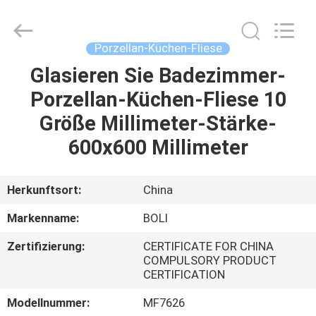
FOSHAN
BOLI
CERAMICS
CO.,LTD..
All
Porzellan-Küchen-Fliese
Rights
Reserved.
Glasieren Sie Badezimmer-
ZU
Porzellan-Küchen-Fliese 10
HAUSE
Größe Millimeter-Stärke-
PRODUKTE
600x600 Millimeter
VIDEOS
Herkunftsort:
China
Markenname:
BOLI
ÜBER
Zertifizierung:
CERTIFICATE FOR CHINA
UNS
COMPULSORY PRODUCT
CERTIFICATION
WERKSBESICHTIGUNG
Modellnummer:
MF7626