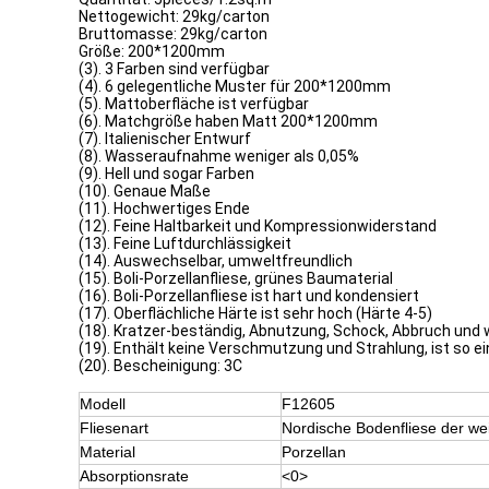
Nettogewicht: 29kg/carton
Bruttomasse: 29kg/carton
Größe: 200*1200mm
(3). 3 Farben sind verfügbar
(4). 6 gelegentliche Muster für 200*1200mm
(5). Mattoberfläche ist verfügbar
(6). Matchgröße haben Matt 200*1200mm
(7). Italienischer Entwurf
(8). Wasseraufnahme weniger als 0,05%
(9). Hell und sogar Farben
(10). Genaue Maße
(11). Hochwertiges Ende
(12). Feine Haltbarkeit und Kompressionwiderstand
(13). Feine Luftdurchlässigkeit
(14). Auswechselbar, umweltfreundlich
(15). Boli-Porzellanfliese, grünes Baumaterial
(16). Boli-Porzellanfliese ist hart und kondensiert
(17). Oberflächliche Härte ist sehr hoch (Härte 4-5)
(18). Kratzer-beständig, Abnutzung, Schock, Abbruch und
(19). Enthält keine Verschmutzung und Strahlung, ist so 
(20). Bescheinigung: 3C
Modell
F12605
Fliesenart
Nordische Bodenfliese der we
Material
Porzellan
Absorptionsrate
<0>