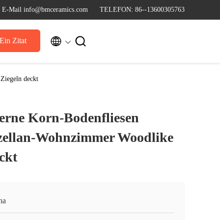
E-Mail info@bmceramics.com
TELEFON: 86--13600305763


Ein Zitat
Ziegeln deckt
zerne Korn-Bodenfliesen
rzellan-Wohnzimmer Woodlike
ckt
na