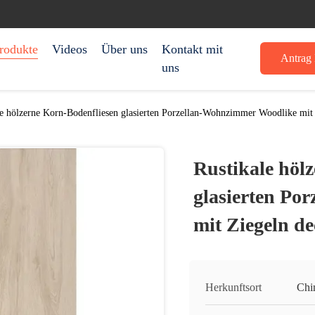
rodukte
Videos
Über uns
Kontakt mit
Antrag 
uns
le hölzerne Korn-Bodenfliesen glasierten Porzellan-Wohnzimmer Woodlike mit 
Rustikale höl
glasierten Po
mit Ziegeln de
Herkunftsort
Chi