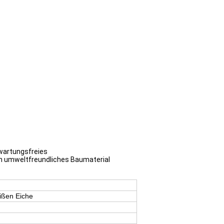
 wartungsfreies
ein umweltfreundliches Baumaterial
ißen Eiche