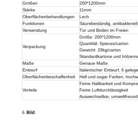
Größen
200*1200mm
Stärke
11mm
Oberflächenbehandlungen
Lech
Funktionen
Säurebeständig, antibakterie
Verwendung
Tür und Boden im Freien
Größe: 200*1200mm
Quantität: 5pieces/carton
Verpackung
Gewicht: 29kg/carton
Standardkartone und hölzerne
Maße
Genaue Maße
Entwurf
Italienischer Entwurf, 6 gele
Oberflächenbeschaffenheit
Hell und sogar Farben, hochw
Feine Haltbarkeit und Kompr
Vorteile
Feine Luftdurchlässigkeit
Auswechselbar, umweltfreundl
6.
Bild: