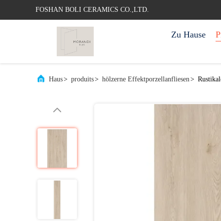
FOSHAN BOLI CERAMICS CO.,LTD.
Zu Hause
P
Haus
>
produits
>
hölzerne Effektporzellanfliesen
>
Rustika