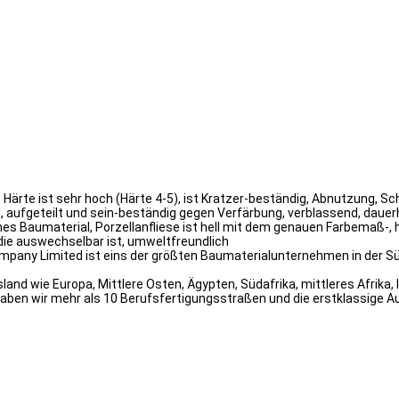
che Härte ist sehr hoch (Härte 4-5), ist Kratzer-beständig, Abnutzung
rt, aufgeteilt und sein-beständig gegen Verfärbung, verblassend, daue
es Baumaterial, Porzellanfliese ist hell mit dem genauen Farbemaß-, 
die auswechselbar ist, umweltfreundlich
mpany Limited ist eins der größten Baumaterialunternehmen in der Süd
nd wie Europa, Mittlere Osten, Ägypten, Südafrika, mittleres Afrika, 
haben wir mehr als 10 Berufsfertigungsstraßen und die erstklassige