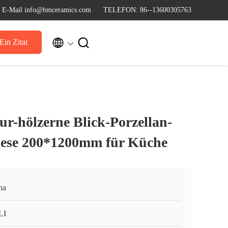
E-Mail info@bmceramics.com
TELEFON: 86--13600305763


Ein Zitat
ur-hölzerne Blick-Porzellan-
iese 200*1200mm für Küche
na
LI