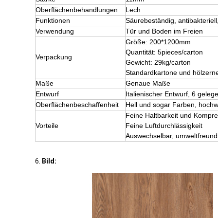
Oberflächenbehandlungen
Lech
Funktionen
Säurebeständig, antibakterie
Verwendung
Tür und Boden im Freien
Größe: 200*1200mm
Quantität: 5pieces/carton
Verpackung
Gewicht: 29kg/carton
Standardkartone und hölzerne
Maße
Genaue Maße
Entwurf
Italienischer Entwurf, 6 gele
Oberflächenbeschaffenheit
Hell und sogar Farben, hochw
Feine Haltbarkeit und Kompr
Vorteile
Feine Luftdurchlässigkeit
Auswechselbar, umweltfreundl
6.
Bild: