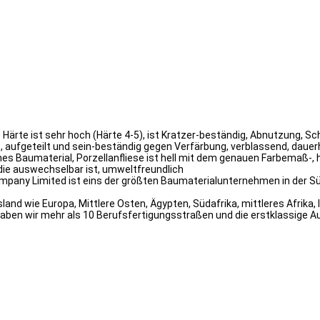
che Härte ist sehr hoch (Härte 4-5), ist Kratzer-beständig, Abnutzung
rt, aufgeteilt und sein-beständig gegen Verfärbung, verblassend, daue
es Baumaterial, Porzellanfliese ist hell mit dem genauen Farbemaß-, 
die auswechselbar ist, umweltfreundlich
mpany Limited ist eins der größten Baumaterialunternehmen in der Süd
nd wie Europa, Mittlere Osten, Ägypten, Südafrika, mittleres Afrika, 
haben wir mehr als 10 Berufsfertigungsstraßen und die erstklassige