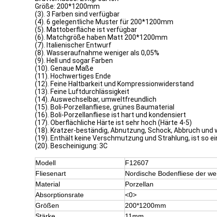
Größe: 200*1200mm
(3). 3 Farben sind verfügbar
(4). 6 gelegentliche Muster für 200*1200mm
(5). Mattoberfläche ist verfügbar
(6). Matchgröße haben Matt 200*1200mm
(7). Italienischer Entwurf
(8). Wasseraufnahme weniger als 0,05%
(9). Hell und sogar Farben
(10). Genaue Maße
(11). Hochwertiges Ende
(12). Feine Haltbarkeit und Kompressionwiderstand
(13). Feine Luftdurchlässigkeit
(14). Auswechselbar, umweltfreundlich
(15). Boli-Porzellanfliese, grünes Baumaterial
(16). Boli-Porzellanfliese ist hart und kondensiert
(17). Oberflächliche Härte ist sehr hoch (Härte 4-5)
(18). Kratzer-beständig, Abnutzung, Schock, Abbruch und
(19). Enthält keine Verschmutzung und Strahlung, ist so 
(20). Bescheinigung: 3C
Modell
F12607
Fliesenart
Nordische Bodenfliese der we
Material
Porzellan
Absorptionsrate
<0>
Größen
200*1200mm
Stärke
11mm