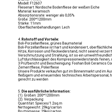
Modell: F12607
Fliesenart: Nordische Bodenfliese der weißen Eiche
Material: keramisch
Absorptionsrate: weniger als 0,05%
Größe: 200*1200mm
Stärke: 11mm
Oberflächenbehandlungen: Lech
4.
Rohstoff und Vorteile:
Boli-Porzellanfliese, grünes Baumaterial
Boli-Porzellanfliese ist hart und kondensiert, oberflächli
Hitze, Korrosion und Fleckwiderstand, nicht seiend verzer
Verschmutzung und Strahlung, ist so ein umweltfreundlich
Luftdurchlässigkeit des Kompressionwiderstands feinen, 
3 Prüfbericht und Bescheinigung: Foshan Boli Ceramics Co
Zementfliese, Polierfliese
Unsere Produkte verkaufen gut im Binnenmarkt und im Ausla
fleißigem und erneuerndes technisches Arbeitspersonal, 
gerecht zu werden
5.
Die ausführliche Information:
(1). Größen: 200*1200mm
(2). Verpackung:
Quantität: 5pieces/1.2sq.m
Nettogewicht: 29kg/carton
Bruttomasse: 29kg/carton