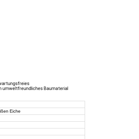
 wartungsfreies
ein umweltfreundliches Baumaterial
ißen Eiche