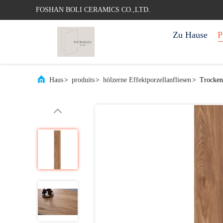
FOSHAN BOLI CERAMICS CO.,LTD.
Zu Hause
P
Haus
>
produits
>
hölzerne Effektporzellanfliesen
>
Trocken