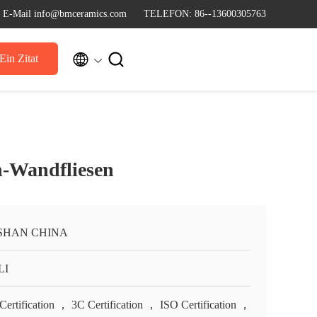
E-Mail info@bmceramics.com
TELEFON: 86--13600305763


Ein Zitat
n-Wandfliesen
SHAN CHINA
LI
Certification ， 3C Certification ， ISO Certification ，