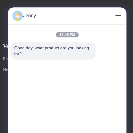
Jenny
12:48 PM
Veranstaltungen
Good day, what product are you looking 
Antrag Ein Zitat
for?
Rechtssachen
TELEFON: 86--13600305763
Neuigkeiten



