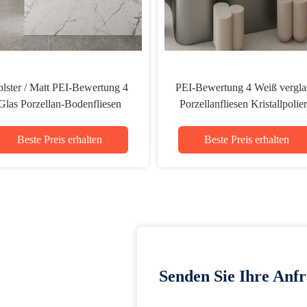
olster / Matt PEI-Bewertung 4
PEI-Bewertung 4 Weiß vergla
Glas Porzellan-Bodenfliesen
Porzellanfliesen Kristallpolier
Frostbeständig mit geringer
Fliesen Frostbeständig 12 m
Wasseraufnahme
Beste Preis erhalten
Beste Preis erhalten
Senden Sie Ihre Anfr