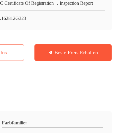
 Certificate Of Registration ，Inspection Report
A162812G323
Uns
Beste Preis Erhalten
Farbfamilie: