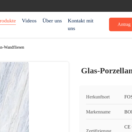
rodukte
Videos
Über uns
Kontakt mit
Antrag 
uns
an-Wandfliesen
Glas-Porzella
Herkunftsort
FO
Markenname
BO
CE 
Zertifizierung