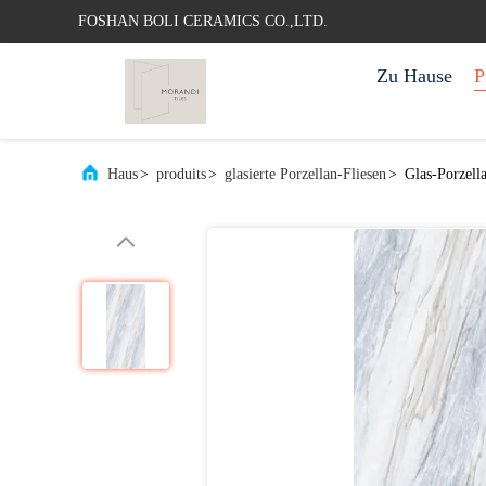
FOSHAN BOLI CERAMICS CO.,LTD.
Zu Hause
P
Haus
>
produits
>
glasierte Porzellan-Fliesen
>
Glas-Porzell