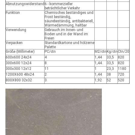
Abnutzungswiderstand
6 - kommerzieller
beträchtlicher Verkehr
Funktion
Chemisches beständiges und
Frost beständig,
säurebeständig, antibakteriell,
Wärmedämmung, haltbar
Verwendung
Gebrauch im Innen- und
Boden und in der Wand im
Freien
Verpacken
Standardkartone und hölzerne
Palette
Größe (Millimeter)
PC/ctn
M2/ctn
Kg/ctn
Ctn/20
600x600 24x24
4
1,44
33,5
820
300x600 12x24
8
1,44
33,5
820
300x300 12x12
11
1
23,3
1180
1200X600 48x24
2
1,44
38
720
800X800 32x32
3
1,92
52
520