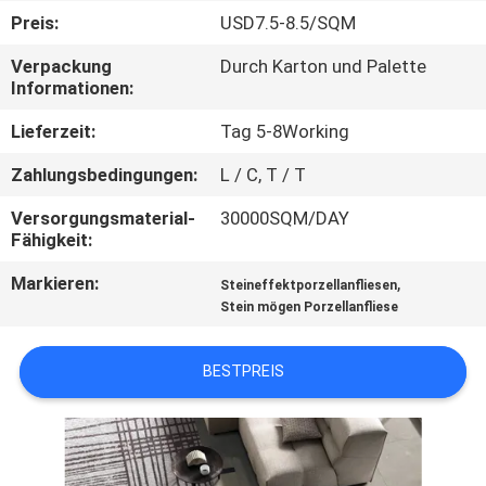
Preis:
USD7.5-8.5/SQM
QUALITÄTSKONTROLLE
Verpackung
Durch Karton und Palette
Informationen:
KONTAKT
Lieferzeit:
Tag 5-8Working
MIT
Zahlungsbedingungen:
L / C, T / T
UNS
Versorgungsmaterial-
30000SQM/DAY
Fähigkeit:
BITTE UM
Markieren:
,
Steineffektporzellanfliesen
EIN
Stein mögen Porzellanfliese
ANGEBOT
BESTPREIS
SITEMAP
DATENSCHUTZRICHTLINIE