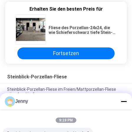
Erhalten Sie den besten Preis für
Fliese des Porzellan-24x24, die
wie Schieferschwarz tiefe Stein-
Wrom-Grau-Farbe aussieht
Fortsetzen
Steinblick-Porzellan-Fliese
Steinblick-Porzellan-Fliese im Freien/Mattporzellan-Fliese
säurebeständig
Jenny
30 x 60 cm Sandstein-Blick-Porzellan-Fliese glasig-glänzende
Baumaterial-Unterstützung
9:19 PM
Rustikale Steinblick-Porzellan-Fliesen-/Stein-Blick-Porzellan-
Bodenfliese 600*600mm