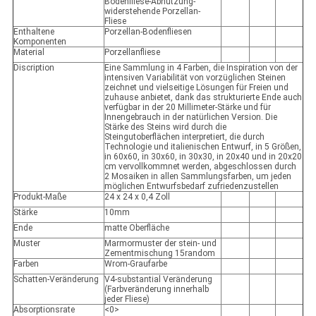
Bodenfliese-Abnutzung-
widerstehende Porzellan-
Fliese
Enthaltene
Porzellan-Bodenfliesen
Komponenten
Material
Porzellanfliese
Discription
Eine Sammlung in 4 Farben, die Inspiration von der
intensiven Variabilität von vorzüglichen Steinen
zeichnet und vielseitige Lösungen für Freien und
zuhause anbietet, dank das strukturierte Ende auch
verfügbar in der 20 Millimeter-Stärke und für
Innengebrauch in der natürlichen Version. Die
Stärke des Steins wird durch die
Steingutoberflächen interpretiert, die durch
Technologie und italienischen Entwurf, in 5 Größen,
in 60x60, in 30x60, in 30x30, in 20x40 und in 20x20
cm vervollkommnet werden, abgeschlossen durch
2 Mosaiken in allen Sammlungsfarben, um jeden
möglichen Entwurfsbedarf zufriedenzustellen
Produkt-Maße
24 x 24 x 0,4 Zoll
Stärke
10mm
Ende
matte Oberfläche
Muster
Marmormuster der stein- und
Zementmischung 15random
Farben
Wrom-Graufarbe
Schatten-Veränderung
V4-substantial Veränderung
(Farbveränderung innerhalb
jeder Fliese)
Absorptionsrate
<0>