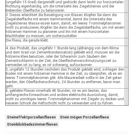
(ungefähr 15 Grad) dargestellt und gedrückt dann leicht zur horizontalen
Richtung eigenhändig, um die Unterseite des Ziegelsteines und der
klebenden Oberfläche zu balancieren.
3. Dieses erleichtert die Beseitigung von Blasen; Klopfen Sie dann die
Ziegeloberfläche mit einem Hammerstiel, damit die Unterseite des
Ziegelsteines Masse essen kann, damit, ein leeres Trommelphänomen
nicht zu produzieren; Klopfen Sie dann die Ziegeloberfläche, um mit einem
hölzernen Hammer zu planieren und ihn mit einem horizontalen
Machthaber zu messen, um sicherzustellen
Die Fliese, die gerade klebt.
4, das Produkt, das ungefähr 1 Stunde lang (abhängig von dem Klima
und dem Grad von Zementkondensation) geklebt wird, müssen wir die
hölzerne Kleie benutzen, oder der Schwamm zum Säubern den
Zementschlamm in der Zeit, die Oberflächenverschmutzungszeit zu
vermeiden ist zu lang, es ist schwierig, aufzuräumen.
5, ungefähr 12 Stunden nachdem das Produkt geklebt wird, schlagen den
Boden mit einem hölzernen Hammer in der Zeit, zu überprüfen, ob es ein
leeres Trommelphänomen gibt. Alle Maurerarbeit sollte in der Zeit getan
werden, den Oberflächenschmutz, 24 Stunden zu entfernen, bevor man
geht.
6, geklebte Fliesen innerhalb 48 Stunden, ist es am besten, das
umfangreiche Einwachsen und andere elektrische Ausrüstung, damit,
nicht zu unnötiges leeres Trommelphänomen mit Ziegeln zu decken und
neueren Schock der Haftschicht nicht zu verwenden und zu führen.
Steineffektporzellanfliesen
Stein mögen Porzellanfliese
Steinblickbadezimmerfliesen