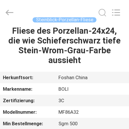
FOSHAN
BOLI
CERAMICS
CO.,LTD..
All
Steinblick-Porzellan-Fliese
Rights
Reserved.
Fliese des Porzellan-24x24,
ZU
die wie Schieferschwarz tiefe
HAUSE
Stein-Wrom-Grau-Farbe
PRODUKTE
aussieht
VIDEOS
Herkunftsort:
Foshan China
Markenname:
BOLI
ÜBER
Zertifizierung:
3C
UNS
Modellnummer:
MF86A32
WERKSBESICHTIGUNG
Min Bestellmenge:
Sgm 500