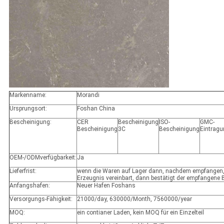
Markenname:
Morandi
Ursprungsort:
Foshan China
Bescheinigung:
CER
Bescheinigung
ISO-
GMC-
Bescheinigung
3C
Bescheinigung
Eintrag
OEM-/ODMverfügbarkeit:
Ja
Lieferfrist:
wenn die Waren auf Lager dann, nachdem empfangen,
Erzeugnis vereinbart, dann bestätigt der empfangene
Anfangshafen:
Neuer Hafen Foshans
Versorgungs-Fähigkeit:
21000/day, 630000/Month, 7560000/year
MOQ:
ein contianer Laden, kein MOQ für ein Einzelteil