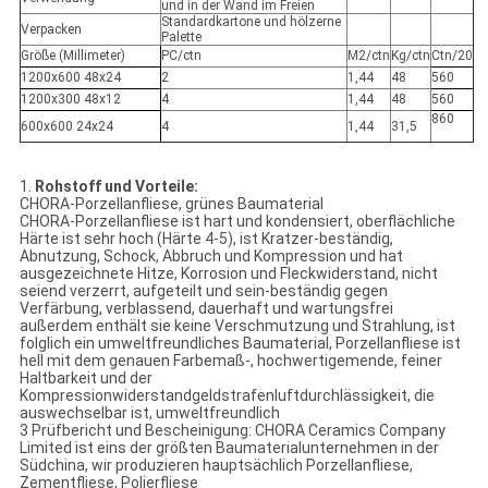
und in der Wand im Freien
Standardkartone und hölzerne
Verpacken
Palette
Größe (Millimeter)
PC/ctn
M2/ctn
Kg/ctn
Ctn/20
1200x600 48x24
2
1,44
48
560
1200x300 48x12
4
1,44
48
560
860
600x600 24x24
4
1,44
31,5
1.
Rohstoff und Vorteile:
CHORA-Porzellanfliese, grünes Baumaterial
CHORA-Porzellanfliese ist hart und kondensiert, oberflächliche
Härte ist sehr hoch (Härte 4-5), ist Kratzer-beständig,
Abnutzung, Schock, Abbruch und Kompression und hat
ausgezeichnete Hitze, Korrosion und Fleckwiderstand, nicht
seiend verzerrt, aufgeteilt und sein-beständig gegen
Verfärbung, verblassend, dauerhaft und wartungsfrei
außerdem enthält sie keine Verschmutzung und Strahlung, ist
folglich ein umweltfreundliches Baumaterial, Porzellanfliese ist
hell mit dem genauen Farbemaß-, hochwertigemende, feiner
Haltbarkeit und der
Kompressionwiderstandgeldstrafenluftdurchlässigkeit, die
auswechselbar ist, umweltfreundlich
3 Prüfbericht und Bescheinigung: CHORA Ceramics Company
Limited ist eins der größten Baumaterialunternehmen in der
Südchina, wir produzieren hauptsächlich Porzellanfliese,
Zementfliese, Polierfliese