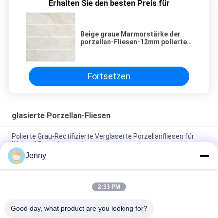
Erhalten Sie den besten Preis für
Beige graue Marmorstärke der
porzellan-Fliesen-12mm polierte
Größe 60x120 cm
Fortsetzen
glasierte Porzellan-Fliesen
Polierte Grau-Rectifizierte Verglaserte Porzellanfliesen für
Wohn- / Gewerbezwecke
Jenny
Glanzverglasete, gerechte Porzellanfliesen mit polierten
Oberflächen mit geringer Wasserabsorption PEI 4
2:33 PM
Weiße Glasfliesen Maschine Vollkörper Porzellanfliesen Matte
Finish Mit 0,05% Wasserabsorption
Good day, what product are you looking for?