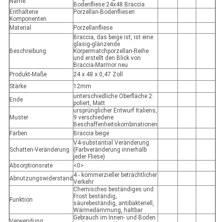
Name:
Bodenfliese 24x48 Braccia
Enthaltene
Porzellan-Bodenfliesen
Komponenten
Material
Porzellanfliese
Braccia, das beige ist, ist eine
glasig-glänzende
Beschreibung
Körpermatchporzellan-Reihe
und erstellt den Blick von
Braccia-Marmor neu
Produkt-Maße
24 x 48 x 0,47 Zoll
Stärke
12mm
unterschiedliche Oberfläche 2:
Ende
poliert, Matt
ursprünglicher Entwurf Italiens,
Muster
9 verschiedene
Beschaffenheitskombinationen
Farben
Braccia beige
V4-substantial Veränderung
Schatten-Veränderung
(Farbveränderung innerhalb
jeder Fliese)
Absorptionsrate
<0>
4 - kommerzieller beträchtlicher
Abnutzungswiderstand
Verkehr
Chemisches beständiges und
Frost beständig,
Funktion
säurebeständig, antibakteriell,
Wärmedämmung, haltbar
Gebrauch im Innen- und Boden
Verwendung