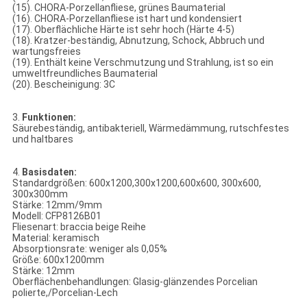
(15). CHORA-Porzellanfliese, grünes Baumaterial
(16). CHORA-Porzellanfliese ist hart und kondensiert
(17). Oberflächliche Härte ist sehr hoch (Härte 4-5)
(18). Kratzer-beständig, Abnutzung, Schock, Abbruch und
wartungsfreies
(19). Enthält keine Verschmutzung und Strahlung, ist so ein
umweltfreundliches Baumaterial
(20). Bescheinigung: 3C
3.
Funktionen:
Säurebeständig, antibakteriell, Wärmedämmung, rutschfestes
und haltbares
4.
Basisdaten:
Standardgrößen: 600x1200,300x1200,600x600, 300x600,
300x300mm
Stärke: 12mm/9mm
Modell: CFP8126B01
Fliesenart: braccia beige Reihe
Material: keramisch
Absorptionsrate: weniger als 0,05%
Größe: 600x1200mm
Stärke: 12mm
Oberflächenbehandlungen: Glasig-glänzendes Porcelian
polierte,/Porcelian-Lech