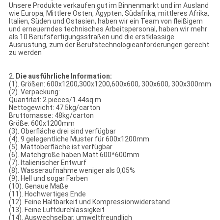
Unsere Produkte verkaufen gut im Binnenmarkt und im Ausland
wie Europa, Mittlere Osten, Ägypten, Südafrika, mittleres Afrika,
Italien, Süden und Ostasien, haben wir ein Team von fleißigem
und erneuerndes technisches Arbeitspersonal, haben wir mehr
als 10 Berufsfertigungsstraßen und die erstklassige
Ausrüstung, zum der Berufstechnologieanforderungen gerecht
zu werden
2.
Die ausführliche Information:
(1). Größen: 600x1200,300x1200,600x600, 300x600, 300x300mm
(2). Verpackung:
Quantität: 2 pieces/1.44sq.m
Nettogewicht: 47.5kg/carton
Bruttomasse: 48kg/carton
Größe: 600x1200mm
(3). Oberfläche drei sind verfügbar
(4). 9 gelegentliche Muster für 600x1200mm
(5). Mattoberfläche ist verfügbar
(6). Matchgröße haben Matt 600*600mm
(7). Italienischer Entwurf
(8). Wasseraufnahme weniger als 0,05%
(9). Hell und sogar Farben
(10). Genaue Maße
(11). Hochwertiges Ende
(12). Feine Haltbarkeit und Kompressionwiderstand
(13). Feine Luftdurchlässigkeit
(14). Auswechselbar, umweltfreundlich