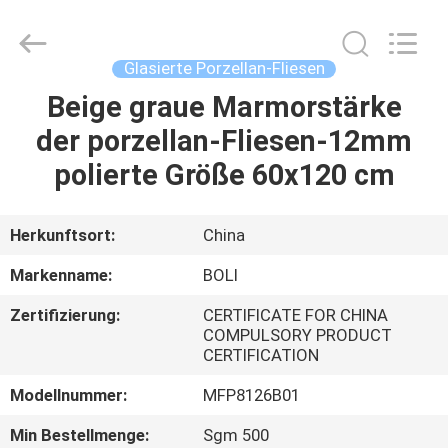
FOSHAN
BOLI
CERAMICS
CO.,LTD..
All
Glasierte Porzellan-Fliesen
Rights
Reserved.
Beige graue Marmorstärke
ZU
der porzellan-Fliesen-12mm
HAUSE
polierte Größe 60x120 cm
PRODUKTE
Herkunftsort:
China
VIDEOS
Markenname:
BOLI
Zertifizierung:
CERTIFICATE FOR CHINA
ÜBER
COMPULSORY PRODUCT
CERTIFICATION
UNS
Modellnummer:
MFP8126B01
WERKSBESICHTIGUNG
Min Bestellmenge:
Sgm 500