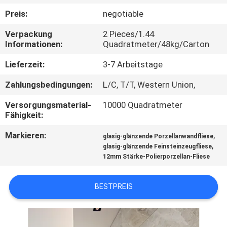
Preis:
negotiable
QUALITÄTSKONTROLLE
Verpackung
2 Pieces/1.44
Informationen:
Quadratmeter/48kg/Carton
KONTAKT
Lieferzeit:
3-7 Arbeitstage
MIT
Zahlungsbedingungen:
L/C, T/T, Western Union,
UNS
Versorgungsmaterial-
10000 Quadratmeter
Fähigkeit:
BITTE UM
Markieren:
,
EIN
glasig-glänzende Porzellanwandfliese
,
glasig-glänzende Feinsteinzeugfliese
ANGEBOT
12mm Stärke-Polierporzellan-Fliese
SITEMAP
BESTPREIS
DATENSCHUTZRICHTLINIE