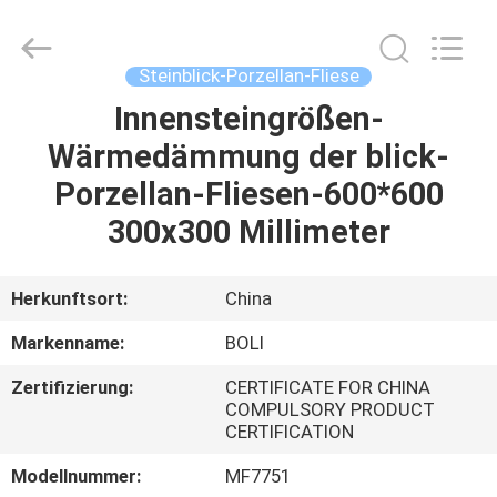
FOSHAN
BOLI
CERAMICS
CO.,LTD..
All
Steinblick-Porzellan-Fliese
Rights
Reserved.
Innensteingrößen-
ZU
Wärmedämmung der blick-
HAUSE
Porzellan-Fliesen-600*600
PRODUKTE
300x300 Millimeter
VIDEOS
Herkunftsort:
China
Markenname:
BOLI
ÜBER
Zertifizierung:
CERTIFICATE FOR CHINA
UNS
COMPULSORY PRODUCT
CERTIFICATION
WERKSBESICHTIGUNG
Modellnummer:
MF7751