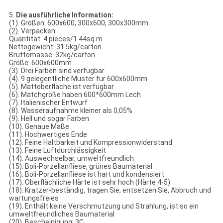
5.
Die ausführliche Information:
(1). Größen: 600x600, 300x600, 300x300mm
(2). Verpacken:
Quantität: 4 pieces/1.44sq.m
Nettogewicht: 31.5kg/carton
Bruttomasse: 32kg/carton
Größe: 600x600mm
(3). Drei Farben sind verfügbar
(4). 9 gelegentliche Muster für 600x600mm
(5). Mattoberfläche ist verfügbar
(6). Matchgröße haben 600*600mm Lech
(7). Italienischer Entwurf
(8). Wasseraufnahme kleiner als 0,05%
(9). Hell und sogar Farben
(10). Genaue Maße
(11). Hochwertiges Ende
(12). Feine Haltbarkeit und Kompressionwiderstand
(13). Feine Luftdurchlässigkeit
(14). Auswechselbar, umweltfreundlich
(15). Boli-Porzellanfliese, grünes Baumaterial
(16). Boli-Porzellanfliese ist hart und kondensiert
(17). Oberflächliche Härte ist sehr hoch (Härte 4-5)
(18). Kratzer-beständig, tragen Sie, entsetzen Sie, Abbruch und
wartungsfreies
(19). Enthält keine Verschmutzung und Strahlung, ist so ein
umweltfreundliches Baumaterial
(20). Bescheinigung: 3C