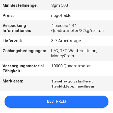
Min Bestellmenge:
Sgm 500
QUALITÄTSKONTROLLE
Preis:
negotiable
Verpackung
4 pieces/1.44
KONTAKT
Informationen:
Quadratmeter/32kg/carton
MIT
Lieferzeit:
3-7 Arbeitstage
UNS
Zahlungsbedingungen:
L/C, T/T, Western Union,
MoneyGram
BITTE UM
Versorgungsmaterial-
10000 Quadratmeter
EIN
Fähigkeit:
ANGEBOT
Markieren:
,
Steineffektporzellanfliesen
Steinblickbadezimmerfliesen
SITEMAP
BESTPREIS
DATENSCHUTZRICHTLINIE