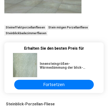
Steineffektporzellanfliesen
Stein mögen Porzellanfliese
Steinblickbadezimmerfliesen
Erhalten Sie den besten Preis für
Innensteingrößen-
Wärmedämmung der blick-
Porzellan-Fliesen-600*600
300x300 Millimeter
Fortsetzen
Steinblick-Porzellan-Fliese