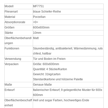
Modell
MF7751
Fliesenart
blaue Schiefer-Reihe
Material
Porzellan
Absorptionsrate
<0>
Größen
600x600mm
Stärke
10mm
Oberflächenbehandl
Matt
ungen
Funktionen
Säurebeständig, antibakteriell, Wärmedämmung, ruts
chfest, haltbar
Verwendung
Tür und Boden im Freien
Verpacken
Größe: 600x600mm
Quantität: 4 Stücke/Karton
Gewicht: 31kg/carton
Standardkartone und hölzerne Palette
Maße
Genaue Maße
Entwurf
Italienischer Entwurf, 9 gelegentliche Muster für 600x
600mm
Oberflächenbeschaff
Hell und sogar Farben, hochwertiges Ende
enheit