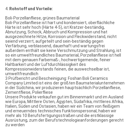
4.
Rohstoff und Vorteile:
Boli-Porzellanfliese, grünes Baumaterial
Boli-Porzellanfliese ist hart und kondensiert, oberflächliche
Härte ist sehr hoch (Härte 4-5), ist Kratzer-beständig,
Abnutzung, Schock, Abbruch und Kompression und hat
ausgezeichnete Hitze, Korrosion und Fleckwiderstand, nicht
seiend verzerrt, aufgeteilt und sein-beständig gegen
Verfärbung, verblassend, dauerhaft und wartungsfrei
außerdem enthält sie keine Verschmutzung und Strahlung, ist
so ein umweltfreundliches Baumaterial, Porzellanfliese ist hell
mit dem genauen Farbemaß-, hochwertigemende, feiner
Haltbarkeit und der Luftdurchlässigkeit des
Kompressionwiderstands feinen, die auswechselbar ist,
umweltfreundlich
3 Prüfbericht und Bescheinigung: Foshan Boli Ceramics
Company Limited ist eins der größten Baumaterialunternehmen
in der Südchina, wir produzieren hauptsächlich Porzellanfliese,
Zementfliese, Polierfliese
Unsere Produkte verkaufen gut im Binnenmarkt und im Ausland
wie Europa, Mittlere Osten, Ägypten, Südafrika, mittleres Afrika,
Italien, Süden und Ostasien, haben wir ein Team von fleißigem
und erneuerndes technisches Funktionspersonal, haben wir
mehr als 10 Berufsfertigungsstraßen und die erstklassige
Ausrüstung, zum der Berufstechnologieanforderungen gerecht
zu werden