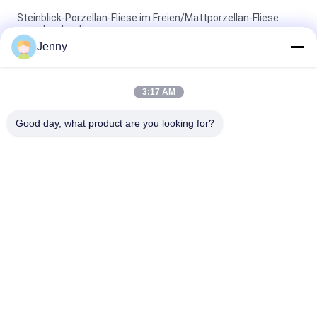
Steinblick-Porzellan-Fliese im Freien/Mattporzellan-Fliese
säurebeständig
Jenny
30 x 60 cm Sandstein-Blick-Porzellan-Fliese glasig-glänzende
Baumaterial-Unterstützung
3:17 AM
Rustikale Steinblick-Porzellan-Fliesen-/Stein-Blick-Porzellan-
Bodenfliese 600*600mm
Good day, what product are you looking for?
Beliebte Kategorien
Alle
Glasierte Porzellan-
Steinblick-Porzellan-
Fliesen
Fliese
Moderne Porzellan-
Marmorblick-
Fliese
Porzellan-Fliese
Hölzerne 
Teppich-Blick-
Effektporzellanfliesen
Porzellan-Fliese