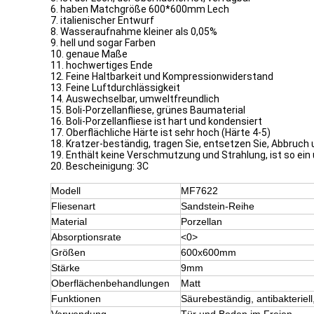
6. haben Matchgröße 600*600mm Lech
7. italienischer Entwurf
8. Wasseraufnahme kleiner als 0,05%
9. hell und sogar Farben
10. genaue Maße
11. hochwertiges Ende
12. Feine Haltbarkeit und Kompressionwiderstand
13. Feine Luftdurchlässigkeit
14. Auswechselbar, umweltfreundlich
15. Boli-Porzellanfliese, grünes Baumaterial
16. Boli-Porzellanfliese ist hart und kondensiert
17. Oberflächliche Härte ist sehr hoch (Härte 4-5)
18. Kratzer-beständig, tragen Sie, entsetzen Sie, Abbruch
19. Enthält keine Verschmutzung und Strahlung, ist so ei
20. Bescheinigung: 3C
Modell
MF7622
Fliesenart
Sandstein-Reihe
Material
Porzellan
Absorptionsrate
<0>
Größen
600x600mm
Stärke
9mm
Oberflächenbehandlungen
Matt
Funktionen
Säurebeständig, antibakterie