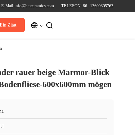
E-Mail info@bmceramics.com
TELEFON: 86--13600305763


Ein Zitat
n
nder rauer beige Marmor-Blick
-Bodenfliese-600x600mm mögen
na
LI