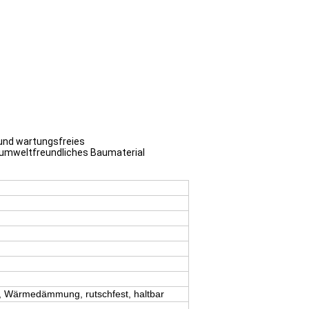
 und wartungsfreies
n umweltfreundliches Baumaterial
ll, Wärmedämmung, rutschfest, haltbar