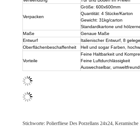
Verwendung
Tür und Boden im Freien
Größe: 600x600mm
Quantität: 4 Stücke/Karton
Verpacken
Gewicht: 31kg/carton
Standardkartone und hölzerne
Maße
Genaue Maße
Entwurf
Italienischer Entwurf, 8 gele
Oberflächenbeschaffenheit
Hell und sogar Farben, hochw
Feine Haltbarkeit und Kompr
Vorteile
Feine Luftdurchlässigkeit
Auswechselbar, umweltfreundl
Stichworte:
Polierfliese Des Porzellans 24x24
,
Keramische 