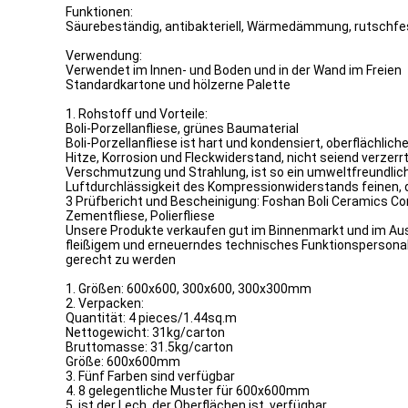
Funktionen:
Säurebeständig, antibakteriell, Wärmedämmung, rutschfe
Verwendung:
Verwendet im Innen- und Boden und in der Wand im Freien
Standardkartone und hölzerne Palette
1. Rohstoff und Vorteile:
Boli-Porzellanfliese, grünes Baumaterial
Boli-Porzellanfliese ist hart und kondensiert, oberflächli
Hitze, Korrosion und Fleckwiderstand, nicht seiend verzer
Verschmutzung und Strahlung, ist so ein umweltfreundlich
Luftdurchlässigkeit des Kompressionwiderstands feinen, 
3 Prüfbericht und Bescheinigung: Foshan Boli Ceramics Co
Zementfliese, Polierfliese
Unsere Produkte verkaufen gut im Binnenmarkt und im Ausla
fleißigem und erneuerndes technisches Funktionspersonal
gerecht zu werden
1. Größen: 600x600, 300x600, 300x300mm
2. Verpacken:
Quantität: 4 pieces/1.44sq.m
Nettogewicht: 31kg/carton
Bruttomasse: 31.5kg/carton
Größe: 600x600mm
3. Fünf Farben sind verfügbar
4. 8 gelegentliche Muster für 600x600mm
5. ist der Lech, der Oberflächen ist, verfügbar