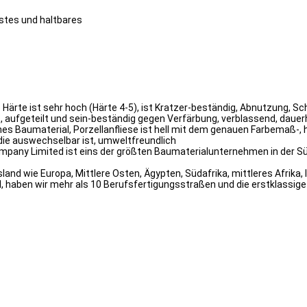
stes und haltbares
che Härte ist sehr hoch (Härte 4-5), ist Kratzer-beständig, Abnutzung
rt, aufgeteilt und sein-beständig gegen Verfärbung, verblassend, daue
es Baumaterial, Porzellanfliese ist hell mit dem genauen Farbemaß-, 
die auswechselbar ist, umweltfreundlich
mpany Limited ist eins der größten Baumaterialunternehmen in der Süd
nd wie Europa, Mittlere Osten, Ägypten, Südafrika, mittleres Afrika, 
, haben wir mehr als 10 Berufsfertigungsstraßen und die erstklassi